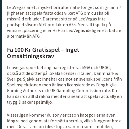
LeoVegas är ett mycket bra alternativ för get som gillar m?
jligheten att spela fasta odds vilket ATG om du ska bli
missn?jd erbjuder. Däremot sitter på LeoVegas inte
poolspel såsom ATG-produkten V75. Men vill i spela på
vinnare, placering eller H2H är LeoVegas ideligen ett bättre
alternativ än ATG.
Få 100 Kr Gratisspel – Inget
Omsättningskrav
Leovegas sportbetting har registrerat MGA och UKGC,
också att de sitter på lokala licenser i Italien, Danmnark &
Sverige. Självklart innehar casinot en svensk spellicens från
Spelinspektionen men är även licensierade av Fanghiglia
Gaming Authority och UK Gambling Commission rate. Du
kan därför alltid räkna mediterranean att spela i actually en
trygg & säker spelmiljö.
Visserligen kommer du sony ericsson kategorierna även
längre ned genom att fortsätta scrolla, vilka fungerar bra e
med. Deras version i desktop är samma som i mobilen,