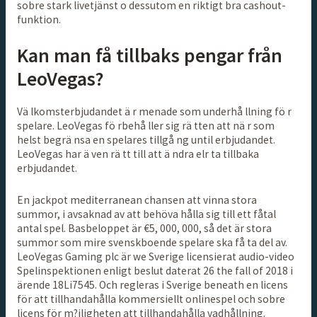
sobre stark livetjänst o dessutom en riktigt bra cashout-
funktion.
Kan man få tillbaks pengar från
LeoVegas?
Vä lkomsterbjudandet ä r menade som underhå llning fö r
spelare. LeoVegas fö rbehå ller sig rä tten att nä r som
helst begrä nsa en spelares tillgå ng until erbjudandet.
LeoVegas har ä ven rä tt till att ä ndra elr ta tillbaka
erbjudandet.
En jackpot mediterranean chansen att vinna stora
summor, i avsaknad av att behöva hålla sig till ett fåtal
antal spel. Basbeloppet är €5, 000, 000, så det är stora
summor som mire svenskboende spelare ska få ta del av.
LeoVegas Gaming plc är we Sverige licensierat audio-video
Spelinspektionen enligt beslut daterat 26 the fall of 2018 i
ärende 18Li7545. Och regleras i Sverige beneath en licens
för att tillhandahålla kommersiellt onlinespel och sobre
licens för m?jligheten att tillhandahålla vadhållning.