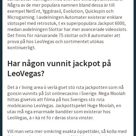
Några av de mer populära namnen bland dessa är till
exempel NetEnt, Yggdrasil, Evolution, Quickspin och
Microgaming. I avdelningen Automater existerar enklare
slotsspel med retrostuk, t ex superpopulära Jackpot 6000,
medan avdelningen Slottar har mer avancerade videoslots.
Det finns för närvarande 75 slottar och 8 automater att
prova på hos LeoVegas och sortimentet utökas
kontinuerligt.
Har någon vunnit jackpot på
LeoVegas?
Det ä r living area ö verlä gset stö rsta jackpotten som nå
gonsin vunnits på 1st onlinecasino i Sverige. Mega Moolah
hittas givetvis att filma på hos Sveriges stö rsta
mobilcasino LeoVegas. Jackpottspelet Huge Moolah, en
utav må nga enarmade banditer som existerar hos
LeoVegas, ä r kä nt fö r deras stora vinster.
Vill man veta mer omkring exakta öppettider, så kolla med