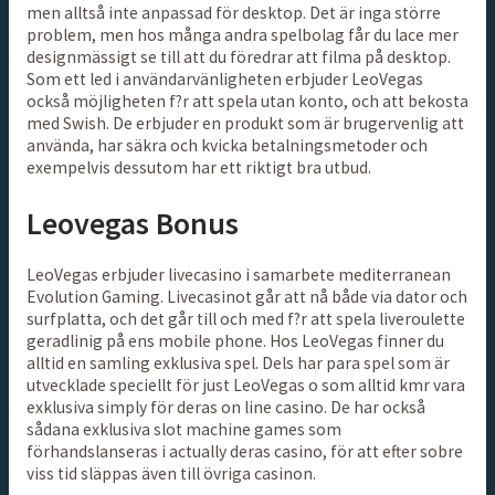
men alltså inte anpassad för desktop. Det är inga större
problem, men hos många andra spelbolag får du lace mer
designmässigt se till att du föredrar att filma på desktop.
Som ett led i användarvänligheten erbjuder LeoVegas
också möjligheten f?r att spela utan konto, och att bekosta
med Swish. De erbjuder en produkt som är brugervenlig att
använda, har säkra och kvicka betalningsmetoder och
exempelvis dessutom har ett riktigt bra utbud.
Leovegas Bonus
LeoVegas erbjuder livecasino i samarbete mediterranean
Evolution Gaming. Livecasinot går att nå både via dator och
surfplatta, och det går till och med f?r att spela liveroulette
geradlinig på ens mobile phone. Hos LeoVegas finner du
alltid en samling exklusiva spel. Dels har para spel som är
utvecklade speciellt för just LeoVegas o som alltid kmr vara
exklusiva simply för deras on line casino. De har också
sådana exklusiva slot machine games som
förhandslanseras i actually deras casino, för att efter sobre
viss tid släppas även till övriga casinon.