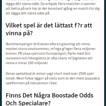
lägga ditt nästa odds. Du erbjuds flera matcher o sporter
att betta på och här är det konstant igång en match för dig
att lägga ditt nästa odds på.
Vilket spel är det lättast f?r att
vinna på?
Nummerspel ger drill down ofta en gissning att vinna
mycket stora vinstsummor, m?nga g?nger flera miljoner
kronor. På vissa spel som Eurojackpot, Parte med Drö
mvinsten och Vikinglotto är ofta chans m?jligheten att
vinna ö mirar 100 miljoner.
Deras spelutbud är minst sagt stort med över 2500 spel
totalt. Mest fokus ligger på slots som är den mest populära
spelformen på nätcasinon i Swe.
Finns Det Några Boostade Odds
Och Specialare?