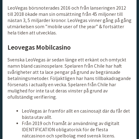
LeoVegas börsnoterades 2016 och från lanseringen 2012
till 2018 ökade man sin omsättning från 45 miljoner till
nästan 3, 5 miljarder kronor. LeoVegas vinner gång på gång
utmärkelsen som ”mobile user of the year” & fortsätter
hela tiden att utvecklas.
Leovegas Mobilcasino
Svenska LeoVegas är sedan länge ett erkänt och omtyckt
namn bland casinospelare. Spelaren från Chile har haft
svårigheter att ta lace pengar på grund av begränsade
betalningsmetoder. Följaktligen har hans tillbakadragande
försenats i actually en vecka. Spelaren från Chile har
mulighed for inte ta ut deras vinster på grund av
ofullständig verifiering.
LeoVegas är framför allt en casinosajt där du får det
bästa utav allt.
Från 2019 och framåt är användning av digitalt
IDENTIFICATION obligatorisk för de flesta
nätcasinon och spelbolag med svensk licens.