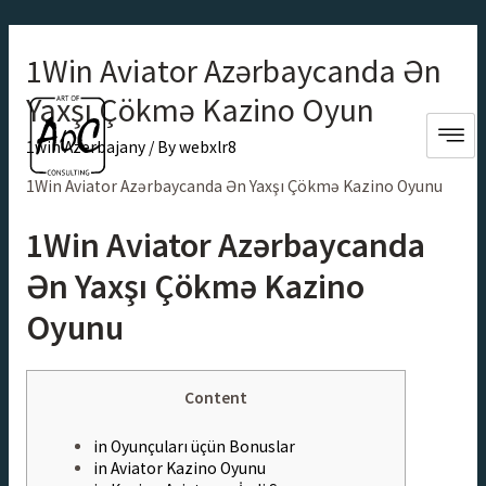
1Win Aviator Azərbaycanda Ən
Yaxşı Çökmə Kazino Oyun
1win Azerbajany
/ By
webxlr8
1Win Aviator Azərbaycanda Ən Yaxşı Çökmə Kazino Oyunu
1Win Aviator Azərbaycanda
Ən Yaxşı Çökmə Kazino
Oyunu
Content
in Oyunçuları üçün Bonuslar
in Aviator Kazino Oyunu