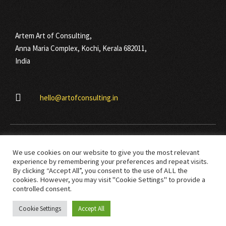
Artem Art of Consulting,
Anna Maria Complex, Kochi, Kerala 682011,
India
hello@artofconsulting.in
We use cookies on our website to give you the most relevant
experience by remembering your preferences and repeat visits.
By clicking “Accept All”, you consent to the use of ALL the
cookies. However, you may visit "Cookie Settings" to provide a
© Copyright 2021 Art Of Consulting. All right reserved.
controlled consent.
Cookie Settings
Accept All