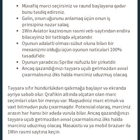
Müvafiq mərci seçirsiniz və raund başlayana qədər
bunu təsdiq edirsniz.
Gəlin, onun uğurunu anlamaq üçün onun iş
prinsipinə nəzər salaq.
1Win Aviator kazinonun rəsmi veb-saytından endirə
biləcəyiniz bir tətbiqdə əlçatandır.
Oyunun ədalətli olması sübut oluna bilən bir
mexanizmi olduğu üçün oyunun nəticələri 100%
təsadüfidir.
Oyunun yaradıcısı Spribe nüfuzlu bir şirkətdir.
Ancaq qazandığınızı təyyarə uçub getməzdən əvvəl
çıxarmalısınız.Əks halda mərciniz uduzmuş olacaq.
Təyyarə sıfır hündürlükdən qalxmağa başlayır və ekranda
əyriyə səbəb olur. Qrafikin altında əlçatan olan mərc
seçimləri olan bir menyu var. Məqsədiniz mərc etmək və
vaxt bitmədən pulu çıxarmaqdır. Potensial olaraq, mərciniz
arasın hər hansı bir ədədə vurula bilər. Ancaq qazandığınızı
təyyarə uçub getməzdən əvvəl çıxarmalısınız.Əks halda
mərciniz uduzmuş olacaq. Masaüstü və ya mobil brazuer ilə
1Win rəsmi saytına keçin.