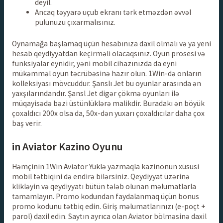
deyil.
Ancaq təyyarə uçub ekranı tərk etməzdən əvvəl
pulunuzu çıxarmalısınız.
Oynamağa başlamaq üçün hesabınıza daxil olmalı və ya yeni
hesab qeydiyyatdan keçirməli olacaqsınız. Oyun prosesi və
funksiyalar eynidir, yəni mobil cihazınızda da eyni
mükəmməl oyun təcrübəsinə hazır olun. 1Win-də onların
kolleksiyası mövcuddur. Şanslı Jet bu oyunlar arasında ən
yaxşılarındandır. Şansl Jet digər çökmə oyunları ilə
müqayisədə bəzi üstünlüklərə malikdir. Buradakı ən böyük
çoxaldıcı 200x olsa da, 50x-dən yuxarı çoxaldıcılar daha çox
baş verir.
in Aviator Kazino Oyunu
Həmçinin 1Win Aviator Yüklə yazmaqla kazinonun xüsusi
mobil tətbiqini də endirə bilərsiniz. Qeydiyyat üzərinə
klikləyin və qeydiyyatı bütün tələb olunan məlumatlarla
tamamlayın. Promo kodundan faydalanmaq üçün bonus
promo kodunu tətbiq edin. Giriş məlumatlarınızı (e-poçt +
parol) daxil edin. Saytın ayrıca olan Aviator bölməsinə daxil