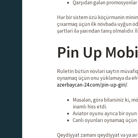
Qarşıdan gələn promosyonlar
Hər bir sistem özü köçürmənin mini
çıxarmaq üçün ilk növbədə uyğun ödə
şərtləri ilə yaxından tanış olmalıdır.
Pin Up Mobi
Ruletin bütün növləri saytın müvafiq 
oynamaq üçün onu yükləməyə də ehtiy
azerbaycan-24.com/pin-up-giri/
.
Məsələn, görə bilərsiniz ki, m
inamlı hiss etdi.
Aviator oyunu ayrıca bir oyun
Canlı oyunları oynamaq üçün 
Qeydiyyat zamanı qeydiyyat və ya avto