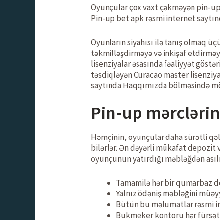
Oyunçular çox vaxt çəkməyən pin-up b
Pin-up bet apk rəsmi internet saytınd
Oyunların siyahısı ilə tanış olmaq üçü
təkmilləşdirməyə və inkişaf etdirməyə
lisenziyalar əsasında fəaliyyət göstər
təsdiqləyən Curacao master lisenziyas
saytında Haqqımızda bölməsində 
Pin-up mərclərin
Həmçinin, oyunçular daha sürətli qə
bilərlər. Ən dəyərli mükafat depozit
oyunçunun yatırdığı məbləğdən asılı 
Tamamilə hər bir qumarbaz dem
Yalnız ödəniş məbləğini müəy
Bütün bu məlumatlar rəsmi in
Bukmeker kontoru hər fürsətd