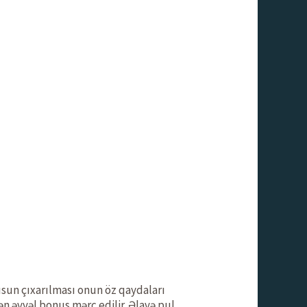
usun çıxarılması onun öz qaydaları
n əvvəl bonus mərc edilir. Əlavə pul