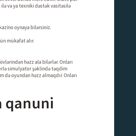
lə və ya texniki dəstək vasitəsilə
kazino oynaya bilərsiniz.
çün mükafat alır.
lərindən həzz ala bilərlər. Onları
erlə simulyator şəklində təqdim
həm də oyundan həzz almaqdır. Onları
a qanuni