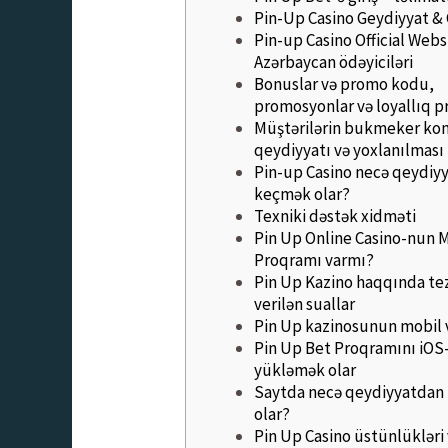
Pin-Up Casino Geydiyyat & 
Pin-up Casino Official Webs
Azərbaycan ödəyiciləri
Bonuslar və promo kodu,
promosyonlar və loyallıq 
Müştərilərin bukmeker ko
qeydiyyatı və yoxlanılması
Pin-up Casino necə qeydiy
keçmək olar?
Texniki dəstək xidməti
Pin Up Online Casino-nun 
Proqramı varmı?
Pin Up Kazino haqqında te
verilən suallar
Pin Up kazinosunun mobil v
Pin Up Bet Proqramını iOS
yükləmək olar
Saytda necə qeydiyyatdan
olar?
Pin Up Casino üstünlükləri