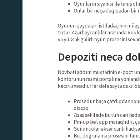
Oyunların siyahısı ilə tanış o
Onlar bir neçə dəqiqədən bir n
Oyunun qaydaları istifadəçinin müəy
tutur. Azərbaycanlılar arasında Roul
və yüksək gəlirli oyun prosesini sevə
Depoziti necə d
Növbəti addım müştərinin e-poçt ünv
kontorunun rəsmi portalına yönləndiri
keçirilməsidir. Hər dəfə sayta daxil 
Prosedur başa çatdıqdan sonr
olacaq.
Əsas səhifədə bütün cari hadisə
Pin-up bet app maraqlıdır, ç
Sonuncular əksər canlı hadisə
Bu, doğrulama prosesini tamam