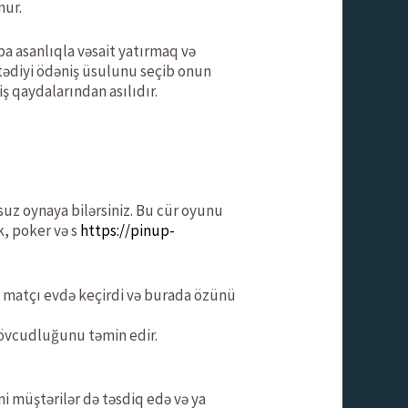
nur.
 asanlıqla vəsait yatırmaq və
tədiyi ödəniş üsulunu seçib onun
iş qaydalarından asılıdır.
suz oynaya bilərsiniz. Bu cür oyunu
, poker və s
https://pinup-
eçə matçı evdə keçirdi və burada özünü
 mövcudluğunu təmin edir.
ni müştərilər də təsdiq edə və ya