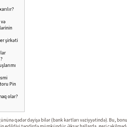
arılır?
 və
lərinin
r şirkəti
ə
lar
ı?
uşlarımı
əsmi
oru Pin
maq olar?
 gününə qədər dəyişə bilər (bank kartları vəziyyətində). Bu, bon
əmin edildiyi təqdirdə mümkündür. Əksər hallarda, geri çəkilmədə