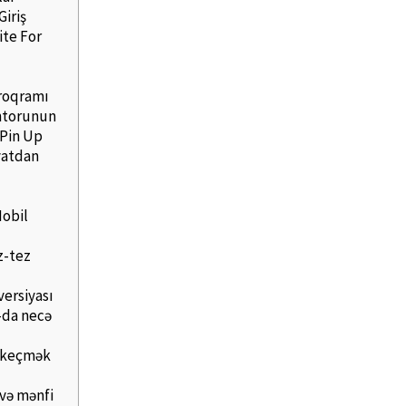
Giriş
ite For
proqramı
ntorunun
 Pin Up
yatdan
Mobil
z-tez
ersiyası
-da necə
 keçmək
 və mənfi