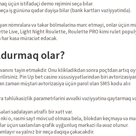
lmaq üçün istifadəçi demo rejimini seçə bilər.
eçə iş gününə qədər dəyişə bilər (bank kartları vəziyyətində).
yən nömrələrə və təkər bölmələrinə mərc etməyi, onlar üçün mü
ette Live, Light Night Roulette, Roulette PRO kimi rulet populy
n hər kəsə müraciət edəcək.
oldurmaq olar?
anını təyin etməkdir. Onu kliklədikdən sonra poçtdan artıq 
lirsiniz. Pin Up bet casino xüsusiyyətlərindən biri avtorizasiya
olan zaman müştəri avtorizasiya üçün parol olan SMS kodu alır.
a təhlükəsizlik parametrlərini əvvəlki vəziyyətinə qaytarmaq
ləri sadalayan ətraflı bir xətt var.
ünki o, rəsmi sayt mövcud olmasa belə, blokdan keçməyə və m
lər üçün saxlanılan qrafik uyğunluq mərkəzi ilə əvəz olunur.
layır və yalnız bir neçə dəqiqə çəkəcəkdir.