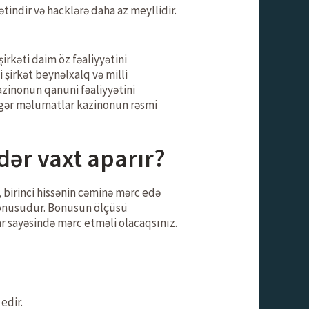
indir və hacklərə daha az meyllidir.
irkəti daim öz fəaliyyətini
 şirkət beynəlxalq və milli
 Kazinonun qanuni fəaliyyətini
 digər məlumatlar kazinonun rəsmi
dər vaxt aparır?
birinci hissənin cəminə mərc edə
 bonusudur. Bonusun ölçüsü
r sayəsində mərc etməli olacaqsınız.
edir.