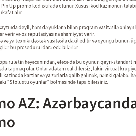
Pin Up promo kod istifadə olunur. Xüsusi kod kazinonun tələbi i
kafat alır.
t saytında deyil, həm də yüklənə bilən proqram vasitəsilə onlayn 
ər verir və öz reputasiyasına əhəmiyyət verir.
ə və ya texniki dəstək vasitəsilə daxil edilir və oyunçu bunun ü
ilər bu proseduru idarə edə bilərlər.
opa ruletin həyəcanından, eləcə də bu oyunun qeyri-standart növ
ə tapmaq olar. Onlar adətən real dilersiz, lakin virtual krupiy
 kazinoda kartlar və ya zərlarla qalib gəlmək, nəinki qələbə, 
ı “Stolüstü oyunlar” bölməsində tapa bilərsiniz.
ino AZ: Azərbaycand
ino