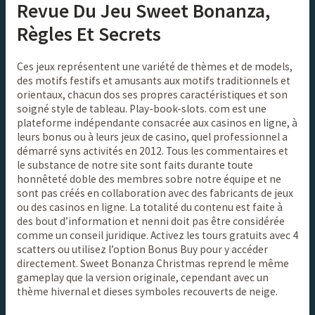
Revue Du Jeu Sweet Bonanza,
Règles Et Secrets
Ces jeux représentent une variété de thèmes et de models,
des motifs festifs et amusants aux motifs traditionnels et
orientaux, chacun dos ses propres caractéristiques et son
soigné style de tableau. Play-book-slots. com est une
plateforme indépendante consacrée aux casinos en ligne, à
leurs bonus ou à leurs jeux de casino, quel professionnel a
démarré syns activités en 2012. Tous les commentaires et
le substance de notre site sont faits durante toute
honnêteté doble des membres sobre notre équipe et ne
sont pas créés en collaboration avec des fabricants de jeux
ou des casinos en ligne. La totalité du contenu est faite à
des bout d’information et nenni doit pas être considérée
comme un conseil juridique. Activez les tours gratuits avec 4
scatters ou utilisez l’option Bonus Buy pour y accéder
directement. Sweet Bonanza Christmas reprend le même
gameplay que la version originale, cependant avec un
thème hivernal et dieses symboles recouverts de neige.