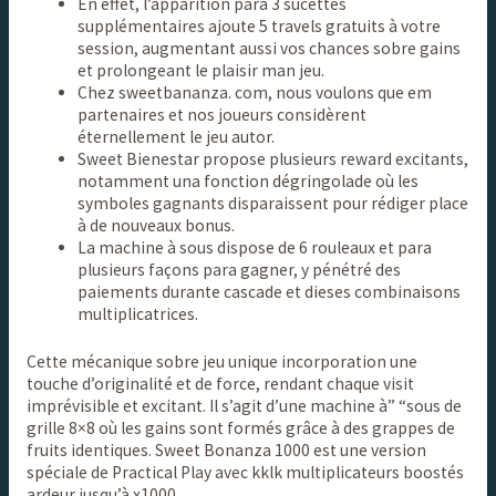
En effet, l’apparition para 3 sucettes
supplémentaires ajoute 5 travels gratuits à votre
session, augmentant aussi vos chances sobre gains
et prolongeant le plaisir man jeu.
Chez sweetbananza. com, nous voulons que em
partenaires et nos joueurs considèrent
éternellement le jeu autor.
Sweet Bienestar propose plusieurs reward excitants,
notamment una fonction dégringolade où les
symboles gagnants disparaissent pour rédiger place
à de nouveaux bonus.
La machine à sous dispose de 6 rouleaux et para
plusieurs façons para gagner, y pénétré des
paiements durante cascade et dieses combinaisons
multiplicatrices.
Cette mécanique sobre jeu unique incorporation une
touche d’originalité et de force, rendant chaque visit
imprévisible et excitant. Il s’agit d’une machine à” “sous de
grille 8×8 où les gains sont formés grâce à des grappes de
fruits identiques. Sweet Bonanza 1000 est une version
spéciale de Practical Play avec kklk multiplicateurs boostés
ardeur jusqu’à x1000.