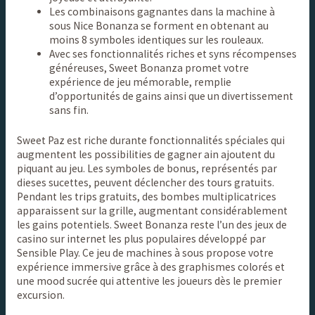
Les combinaisons gagnantes dans la machine à
sous Nice Bonanza se forment en obtenant au
moins 8 symboles identiques sur les rouleaux.
Avec ses fonctionnalités riches et syns récompenses
généreuses, Sweet Bonanza promet votre
expérience de jeu mémorable, remplie
d’opportunités de gains ainsi que un divertissement
sans fin.
Sweet Paz est riche durante fonctionnalités spéciales qui
augmentent les possibilities de gagner ain ajoutent du
piquant au jeu. Les symboles de bonus, représentés par
dieses sucettes, peuvent déclencher des tours gratuits.
Pendant les trips gratuits, des bombes multiplicatrices
apparaissent sur la grille, augmentant considérablement
les gains potentiels. Sweet Bonanza reste l’un des jeux de
casino sur internet les plus populaires développé par
Sensible Play. Ce jeu de machines à sous propose votre
expérience immersive grâce à des graphismes colorés et
une mood sucrée qui attentive les joueurs dès le premier
excursion.