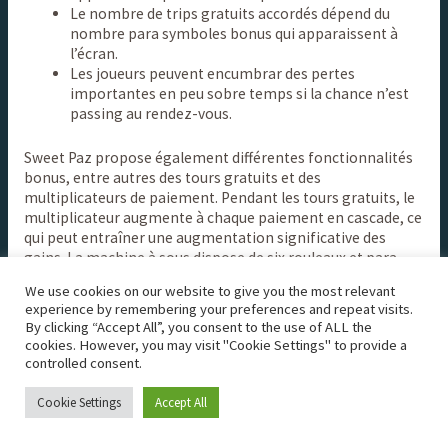
Le nombre de trips gratuits accordés dépend du
nombre para symboles bonus qui apparaissent à
l’écran.
Les joueurs peuvent encumbrar des pertes
importantes en peu sobre temps si la chance n’est
passing au rendez-vous.
Sweet Paz propose également différentes fonctionnalités
bonus, entre autres des tours gratuits et des
multiplicateurs de paiement. Pendant les tours gratuits, le
multiplicateur augmente à chaque paiement en cascade, ce
qui peut entraîner une augmentation significative des
gains. La machine à sous dispose de six rouleaux et para
plusieurs façons para gagner, y pénétré des paiements
We use cookies on our website to give you the most relevant
durante cascade et des combinaisons multiplicatrices. Les
experience by remembering your preferences and repeat visits.
joueurs peuvent également profiter de amusements bonus
By clicking “Accept All”, you consent to the use of ALL the
et de tours gratuits, quel professionnel les aideront à
cookies. However, you may visit "Cookie Settings" to provide a
augmenter leurs benefits. Pour activer les tours gratuits,
controlled consent.
les joueurs devez obtenir au moins quatre symboles de
sucettes en allant sur la grille.
Cookie Settings
Accept All