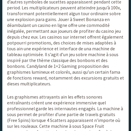
d’autres symboles de sucettes apparaissent pendant cette
period. Les multiplicateurs peuvent atteindre jusqu’à 100x,
transformant potentiellement algun tour ordinaire sobre
une explosion para gains. Jouer à Sweet Bonanza en
déambulant un casino en ligne offre une commodité
inégalée, permettant aux joueurs de profiter du casino jeu
depuis chez eux. Les casinos sur internet offrent également
potpourri promotions, des choices de mises adaptées à
tous ain une expérience et interface de una machine de
tableau optimisée. Il s’agit d’un jeu sobre machine à sous
inspiré par the thème classique des bonbons et des
bonbons. Candyland de 1×2 Gaming proposition des
graphismes lumineux et colorés, aussi qu’un certain fama
de fonctions reward, notamment des excursions gratuits et
dieses multiplicateurs.
Les graphismes attrayants ain les effets sonores
entraînants créent une expérience immersive quel
professionnel garde les internautes engagés. La machine à
sous permet de profiter d’une partie de travels gratuits
(Free Spins) lorsque 4 Scatters apparaissent n’importe où
sur les rouleaux. Cette machine à sous Space Fruit