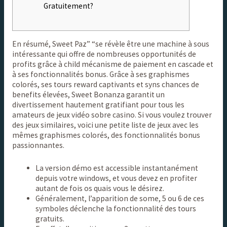
Gratuitement?
En résumé, Sweet Paz” “se révèle être une machine à sous
intéressante qui offre de nombreuses opportunités de
profits grâce à child mécanisme de paiement en cascade et
à ses fonctionnalités bonus. Grâce à ses graphismes
colorés, ses tours reward captivants et syns chances de
benefits élevées, Sweet Bonanza garantit un
divertissement hautement gratifiant pour tous les
amateurs de jeux vidéo sobre casino. Si vous voulez trouver
des jeux similaires, voici une petite liste de jeux avec les
mêmes graphismes colorés, des fonctionnalités bonus
passionnantes.
La version démo est accessible instantanément
depuis votre windows, et vous devez en profiter
autant de fois os quais vous le désirez.
Généralement, l’apparition de some, 5 ou 6 de ces
symboles déclenche la fonctionnalité des tours
gratuits.