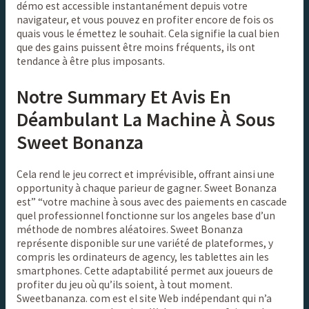
démo est accessible instantanément depuis votre
navigateur, et vous pouvez en profiter encore de fois os
quais vous le émettez le souhait. Cela signifie la cual bien
que des gains puissent être moins fréquents, ils ont
tendance à être plus imposants.
Notre Summary Et Avis En
Déambulant La Machine À Sous
Sweet Bonanza
Cela rend le jeu correct et imprévisible, offrant ainsi une
opportunity à chaque parieur de gagner. Sweet Bonanza
est” “votre machine à sous avec des paiements en cascade
quel professionnel fonctionne sur los angeles base d’un
méthode de nombres aléatoires. Sweet Bonanza
représente disponible sur une variété de plateformes, y
compris les ordinateurs de agency, les tablettes ain les
smartphones. Cette adaptabilité permet aux joueurs de
profiter du jeu où qu’ils soient, à tout moment.
Sweetbananza. com est el site Web indépendant qui n’a