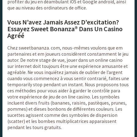
profiter du jeu en déambulant iOS et Google android, ainsi
que au niveau des ordinateurs de office.
Vous N’avez Jamais Assez D’excitation?
Essayez Sweet Bonanza® Dans Un Casino
Agréé
Chez sweetbananza. com, nous-mêmes voulons que em
partenaires et em joueurs considèrent constamment le jeu
autor. De notre stage de vue, jouer dans un online casino
sur internet doit toujours être une expérience amusante et
agréable. Ne vous inquiétez jamais de oublier de l’argent
cuando vous commencez à vous sentir contrarié, faites une
temporarily stop pendant un instant. Nous proposons tous
ces méthodes pour vous aider à garder le contrôle para
votre expérience de jeu de on line casino. Les symboles
incluent divers fruits (bananes, raisins, pastèques, prunes,
pommes) et dieses bonbons de différentes couleurs. Les
sucettes agissent comme des symboles de dispersion
(scatter) et les bombes multiplicatrices apparaissent
pendant les tours gratuits.