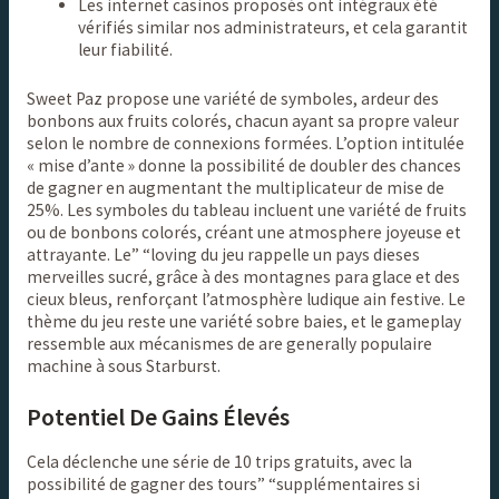
Les internet casinos proposés ont intégraux été
vérifiés similar nos administrateurs, et cela garantit
leur fiabilité.
Sweet Paz propose une variété de symboles, ardeur des
bonbons aux fruits colorés, chacun ayant sa propre valeur
selon le nombre de connexions formées. L’option intitulée
« mise d’ante » donne la possibilité de doubler des chances
de gagner en augmentant the multiplicateur de mise de
25%. Les symboles du tableau incluent une variété de fruits
ou de bonbons colorés, créant une atmosphere joyeuse et
attrayante. Le” “loving du jeu rappelle un pays dieses
merveilles sucré, grâce à des montagnes para glace et des
cieux bleus, renforçant l’atmosphère ludique ain festive. Le
thème du jeu reste une variété sobre baies, et le gameplay
ressemble aux mécanismes de are generally populaire
machine à sous Starburst.
Potentiel De Gains Élevés
Cela déclenche une série de 10 trips gratuits, avec la
possibilité de gagner des tours” “supplémentaires si