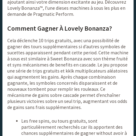
ajoutant ainsi votre dimension excitante au jeu. Découvrez
Lovely Bonanza™, l’une dieses machines à sous les plus en
demande de Pragmatic Perform.
Comment Gagner À Lovely Bonanza?
Cela déclenche 10 trips gratuits, avec una possibilité de
gagner des tours supplémentaires si d’autres symboles de
sucettes apparaissent pendant cette period. Cette machine
à sous est similaire à Sweet Bonanza avec son thème fruité
et syns mécanismes de benefits en cascade. Le jeu propose
une série de trips gratuits et kklk multiplicateurs aléatoires
qui augmentent les gains. Après chaque combinaison
gagnante, les symboles concernés disparaissent et de
nouveaux tombent pour remplir les rouleaux. Ce
mécanisme de gains sobre cascade permet d’enchaîner
plusieurs victoires sobre un seul trip, augmentant vos odds
de gains sans frais supplémentaires.
Les free spins, ou tours gratuits, sont
particulièrement recherchés car ils apportent des
chances supplémentaires de gagner without avoir à