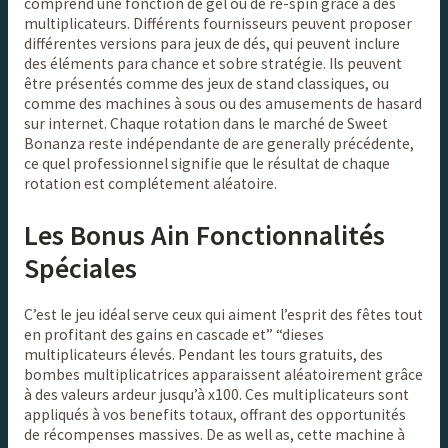
comprend une fonction de gel ou de re-spin grâce à des
multiplicateurs. Différents fournisseurs peuvent proposer
différentes versions para jeux de dés, qui peuvent inclure
des éléments para chance et sobre stratégie. Ils peuvent
être présentés comme des jeux de stand classiques, ou
comme des machines à sous ou des amusements de hasard
sur internet. Chaque rotation dans le marché de Sweet
Bonanza reste indépendante de are generally précédente,
ce quel professionnel signifie que le résultat de chaque
rotation est complétement aléatoire.
Les Bonus Ain Fonctionnalités
Spéciales
C’est le jeu idéal serve ceux qui aiment l’esprit des fêtes tout
en profitant des gains en cascade et” “dieses
multiplicateurs élevés. Pendant les tours gratuits, des
bombes multiplicatrices apparaissent aléatoirement grâce
à des valeurs ardeur jusqu’à x100. Ces multiplicateurs sont
appliqués à vos benefits totaux, offrant des opportunités
de récompenses massives. De as well as, cette machine à