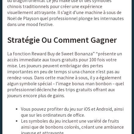
du dragon oriental. Le jeu make use of des symboles
chinois traditionnels pour créer une expérience
visuellement attrayante. Il s’agit d’une machine à sous de
Noël de Playson quel professionnel plonge les internautes
dans une mood festive.
Stratégie Ou Comment Gagner
La fonction Reward Buy de Sweet Bonanza” “présente un
accès immediate aux tours gratuits pour 100 fois votre
mise. Les joueurs peuvent embriagar des pertes
importantes en peu de temps si una chance n’est pas au
rendez-vous. Dans cette machine à sous, il y a également
algun symbole spécial – l’image bonus man bonbon – quel
professionnel déclenche des trips gratuits offrant aux
joueurs encore plus de gains.
Vous pouvez profiter du jeu sur iOS et Android, ainsi
que sur les ordinateurs de office.
Les symboles du jeu incluent une variété de fruits
ainsi que de bonbons colorés, créant une ambiance
joyeuse et attrayante.