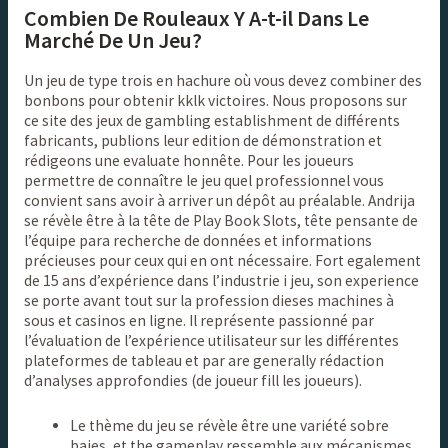
Combien De Rouleaux Y A-t-il Dans Le
Marché De Un Jeu?
Un jeu de type trois en hachure où vous devez combiner des
bonbons pour obtenir kklk victoires. Nous proposons sur
ce site des jeux de gambling establishment de différents
fabricants, publions leur edition de démonstration et
rédigeons une evaluate honnête. Pour les joueurs
permettre de connaître le jeu quel professionnel vous
convient sans avoir à arriver un dépôt au préalable. Andrija
se révèle être à la tête de Play Book Slots, tête pensante de
l’équipe para recherche de données et informations
précieuses pour ceux qui en ont nécessaire. Fort egalement
de 15 ans d’expérience dans l’industrie i jeu, son experience
se porte avant tout sur la profession dieses machines à
sous et casinos en ligne. Il représente passionné par
l’évaluation de l’expérience utilisateur sur les différentes
plateformes de tableau et par are generally rédaction
d’analyses approfondies (de joueur fill les joueurs).
Le thème du jeu se révèle être une variété sobre
baies, et the gameplay ressemble aux mécanismes