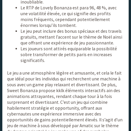
inoubliable.
Le RTP de Lovely Bonanza est para 96, 48 %, avec
une volatilité élevée, ce qui signifie des profits
moins fréquents, cependant potentiellement
énormes lorsqu’ils tombent.
Le jeu peut inclure des bonus spéciaux et des travels
gratuits, mettant l’accent sur le thème de Noël ainsi
que offrant une expérience de jeu passionnante.
Les joueurs sont attirés equiparable la possibilité
sobre transformer de petits paris en increases
significatifs.
Le jeu a une atmosphère légère et amusante, et cela le fait
que idéal pour les individus qui recherchent une machine à
sous avec un game play relaxant et divertissant. De plus,
Sweet Bonanza propose kklk éléments interactifs ain des
animations attrayantes, rendant chaque tour à la fois
surprenant et divertissant. C’est un jeu qui combine
habilement stratégie et opportunity, offrant aux
cybernautes une expérience immersive avec des
opportunités de gains potentiellement élevés. Il s’agit d’un
jeu de machine à sous développé par Amatic sur le thème