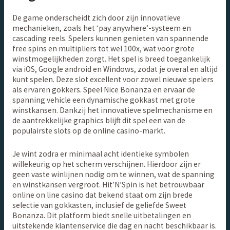
De game onderscheidt zich door zijn innovatieve
mechanieken, zoals het ‘pay anywhere’-systeem en
cascading reels. Spelers kunnen genieten van spannende
free spins en multipliers tot wel 100x, wat voor grote
winstmogelijkheden zorgt. Het spel is breed toegankelijk
via iOS, Google android en Windows, zodat je overal en altijd
kunt spelen. Deze slot excellent voor zowel nieuwe spelers
als ervaren gokkers. Speel Nice Bonanza en ervaar de
spanning vehicle een dynamische gokkast met grote
winstkansen. Dankzij het innovatieve spelmechanisme en
de aantrekkelijke graphics blijft dit spel een van de
populairste slots op de online casino-markt.
Je wint zodra er minimaal acht identieke symbolen
willekeurig op het scherm verschijnen. Hierdoor zijn er
geen vaste winlijnen nodig om te winnen, wat de spanning
en winstkansen vergroot. Hit’N’Spin is het betrouwbaar
online on line casino dat bekend staat om zijn brede
selectie van gokkasten, inclusief de geliefde Sweet
Bonanza. Dit platform biedt snelle uitbetalingen en
uitstekende klantenservice die dag en nacht beschikbaar is.