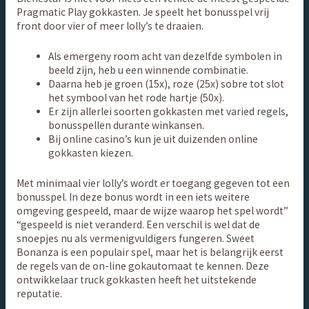
Pragmatic Play gokkasten. Je speelt het bonusspel vrij
front door vier of meer lolly’s te draaien.
Als emergeny room acht van dezelfde symbolen in
beeld zijn, heb u een winnende combinatie.
Daarna heb je groen (15x), roze (25x) sobre tot slot
het symbool van het rode hartje (50x).
Er zijn allerlei soorten gokkasten met varied regels,
bonusspellen durante winkansen.
Bij online casino’s kun je uit duizenden online
gokkasten kiezen.
Met minimaal vier lolly’s wordt er toegang gegeven tot een
bonusspel. In deze bonus wordt in een iets weitere
omgeving gespeeld, maar de wijze waarop het spel wordt”
“gespeeld is niet veranderd. Een verschil is wel dat de
snoepjes nu als vermenigvuldigers fungeren. Sweet
Bonanza is een populair spel, maar het is belangrijk eerst
de regels van de on-line gokautomaat te kennen. Deze
ontwikkelaar truck gokkasten heeft het uitstekende
reputatie.