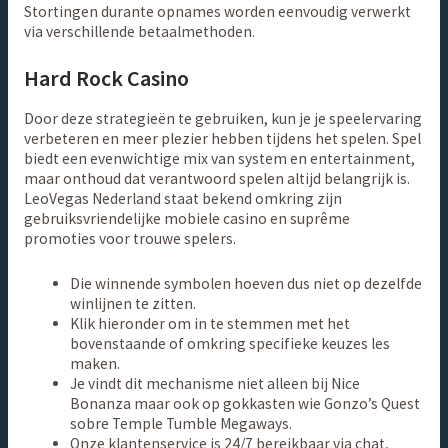
Stortingen durante opnames worden eenvoudig verwerkt
via verschillende betaalmethoden.
Hard Rock Casino
Door deze strategieën te gebruiken, kun je je speelervaring
verbeteren en meer plezier hebben tijdens het spelen. Spel
biedt een evenwichtige mix van system en entertainment,
maar onthoud dat verantwoord spelen altijd belangrijk is.
LeoVegas Nederland staat bekend omkring zijn
gebruiksvriendelijke mobiele casino en suprême
promoties voor trouwe spelers.
Die winnende symbolen hoeven dus niet op dezelfde
winlijnen te zitten.
Klik hieronder om in te stemmen met het
bovenstaande of omkring specifieke keuzes les
maken.
Je vindt dit mechanisme niet alleen bij Nice
Bonanza maar ook op gokkasten wie Gonzo’s Quest
sobre Temple Tumble Megaways.
Onze klantenservice is 24/7 bereikbaar via chat,