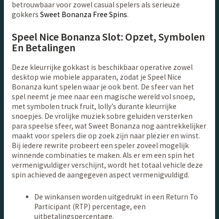
betrouwbaar voor zowel casual spelers als serieuze
gokkers
Sweet Bonanza Free Spins
.
Speel Nice Bonanza Slot: Opzet, Symbolen
En Betalingen
Deze kleurrijke gokkast is beschikbaar operative zowel
desktop wie mobiele apparaten, zodat je Speel Nice
Bonanza kunt spelen waar je ook bent. De sfeer van het
spel neemt je mee naar een magische wereld vol snoep,
met symbolen truck fruit, lolly’s durante kleurrijke
snoepjes. De vrolijke muziek sobre geluiden versterken
para speelse sfeer, wat Sweet Bonanza nog aantrekkelijker
maakt voor spelers die op zoek zijn naar plezier en winst.
Bij iedere rewrite probeert een speler zoveel mogelijk
winnende combinaties te maken. Als er em een spin het
vermenigvuldiger verschijnt, wordt het totaal vehicle deze
spin achieved de aangegeven aspect vermenigvuldigd.
De winkansen worden uitgedrukt in een Return To
Participant (RTP) percentage, een
uitbetalingspercentage.