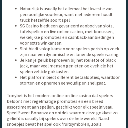
Natuurlijk is usually het allemaal het kwestie van
persoonlijke voorkeur, want niet iedereen houdt
truck hetzelfde soort spel.
SG Casino biedt een gevarieerd aanbod van slots,
tafelspellen en live online casino, met bonussen,
wekelijkse promoties en cashback-aanbiedingen
voor extra winkansen.
Slot biedt volop kansen voor spelers perish op zoek
zijn naar een dynamische en lonende speelervaring.
Je kan je geluk beproeven bij het roulette of black
jack, maar veel mensen genieten ook vehicle het
spelen vehicle gokkasten.
Het platform biedt different betaalopties, waardoor
storten en opnemen eenvoudig en snel gaat.
Tonybet is het modern online on line casino dat spelers
beloont met regelmatige promoties en een breed
assortiment aan spellen, geschikt voor elk speelniveau.
Speel Sweet Bonanza en ontdek waarom deze gokkast zo
geliefd is usually bij spelers over de hele wereld. Naast
snoepjes bevat het spel ook fruitsymbolen, zoals