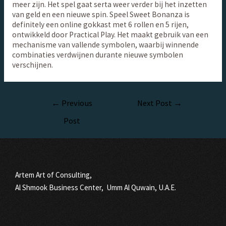
meer zijn. Het spel gaat serta weer verder bij het inzetten
van geld en een nieuwe spin. Speel Sweet Bonanza is
definitely een online gokkast met 6 rollen en 5 rijen,
ontwikkeld door Practical Play. Het maakt gebruik van een
mechanisme van vallende symbolen, waarbij winnende
combinaties verdwijnen durante nieuwe symbolen
verschijnen.
←
Previous
Next Post
→
Post
Artem Art of Consulting,
Al Shmook Business Center, Umm Al Quwain, U.A.E.