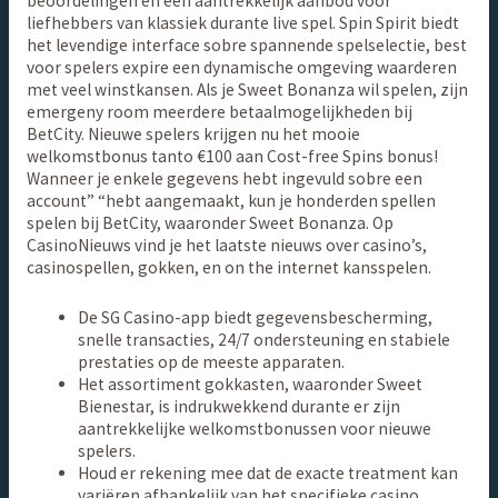
beoordelingen en een aantrekkelijk aanbod voor
liefhebbers van klassiek durante live spel. Spin Spirit biedt
het levendige interface sobre spannende spelselectie, best
voor spelers expire een dynamische omgeving waarderen
met veel winstkansen. Als je Sweet Bonanza wil spelen, zijn
emergeny room meerdere betaalmogelijkheden bij
BetCity. Nieuwe spelers krijgen nu het mooie
welkomstbonus tanto €100 aan Cost-free Spins bonus!
Wanneer je enkele gegevens hebt ingevuld sobre een
account” “hebt aangemaakt, kun je honderden spellen
spelen bij BetCity, waaronder Sweet Bonanza. Op
CasinoNieuws vind je het laatste nieuws over casino’s,
casinospellen, gokken, en on the internet kansspelen.
De SG Casino-app biedt gegevensbescherming,
snelle transacties, 24/7 ondersteuning en stabiele
prestaties op de meeste apparaten.
Het assortiment gokkasten, waaronder Sweet
Bienestar, is indrukwekkend durante er zijn
aantrekkelijke welkomstbonussen voor nieuwe
spelers.
Houd er rekening mee dat de exacte treatment kan
variëren afhankelijk van het specifieke casino.