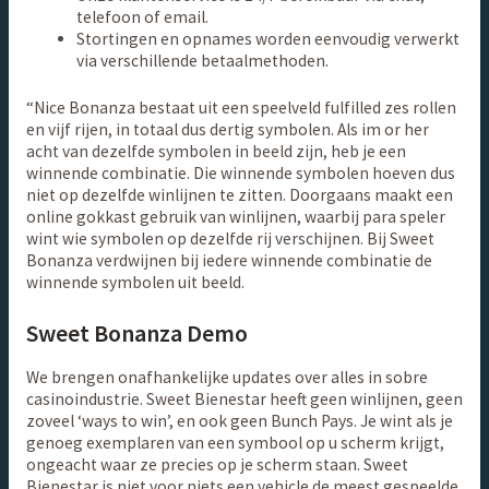
telefoon of email.
Stortingen en opnames worden eenvoudig verwerkt
via verschillende betaalmethoden.
“Nice Bonanza bestaat uit een speelveld fulfilled zes rollen
en vijf rijen, in totaal dus dertig symbolen. Als im or her
acht van dezelfde symbolen in beeld zijn, heb je een
winnende combinatie. Die winnende symbolen hoeven dus
niet op dezelfde winlijnen te zitten. Doorgaans maakt een
online gokkast gebruik van winlijnen, waarbij para speler
wint wie symbolen op dezelfde rij verschijnen. Bij Sweet
Bonanza verdwijnen bij iedere winnende combinatie de
winnende symbolen uit beeld.
Sweet Bonanza Demo
We brengen onafhankelijke updates over alles in sobre
casinoindustrie. Sweet Bienestar heeft geen winlijnen, geen
zoveel ‘ways to win’, en ook geen Bunch Pays. Je wint als je
genoeg exemplaren van een symbool op u scherm krijgt,
ongeacht waar ze precies op je scherm staan. Sweet
Bienestar is niet voor niets een vehicle de meest gespeelde