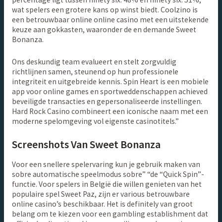
wat spelers een grotere kans op winst biedt. Coolzino is
een betrouwbaar online online casino met een uitstekende
keuze aan gokkasten, waaronder de en demande Sweet
Bonanza.
Ons deskundig team evalueert en stelt zorgvuldig
richtlijnen samen, steunend op hun professionele
integriteit en uitgebreide kennis. Spin Heart is een mobiele
app voor online games en sportweddenschappen achieved
beveiligde transacties en gepersonaliseerde instellingen.
Hard Rock Casino combineert een iconische naam met een
moderne spelomgeving vol eigenste casinotitels.”
Screenshots Van Sweet Bonanza
Voor een snellere spelervaring kun je gebruik maken van
sobre automatische speelmodus sobre” “de “Quick Spin”-
functie. Voor spelers in België die willen genieten van het
populaire spel Sweet Paz, zijn er various betrouwbare
online casino’s beschikbaar. Het is definitely van groot
belang om te kiezen voor een gambling establishment dat