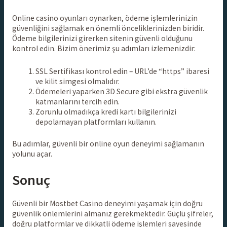
Online casino oyunları oynarken, ödeme işlemlerinizin
güvenliğini sağlamak en önemli önceliklerinizden biridir.
Ödeme bilgilerinizi girerken sitenin güvenli olduğunu
kontrol edin. Bizim önerimiz şu adımları izlemenizdir:
SSL Sertifikası kontrol edin – URL’de “https” ibaresi
ve kilit simgesi olmalıdır.
Ödemeleri yaparken 3D Secure gibi ekstra güvenlik
katmanlarını tercih edin.
Zorunlu olmadıkça kredi kartı bilgilerinizi
depolamayan platformları kullanın.
Bu adımlar, güvenli bir online oyun deneyimi sağlamanın
yolunu açar.
Sonuç
Güvenli bir Mostbet Casino deneyimi yaşamak için doğru
güvenlik önlemlerini almanız gerekmektedir. Güçlü şifreler,
doğru platformlar ve dikkatli ödeme işlemleri sayesinde