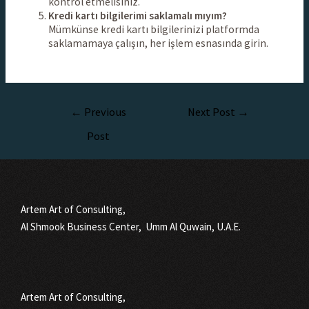
kontrol etmelisiniz.
Kredi kartı bilgilerimi saklamalı mıyım?
Mümkünse kredi kartı bilgilerinizi platformda
saklamamaya çalışın, her işlem esnasında girin.
←
Previous
Next Post
→
Post
Artem Art of Consulting,
Al Shmook Business Center, Umm Al Quwain, U.A.E.
Artem Art of Consulting,