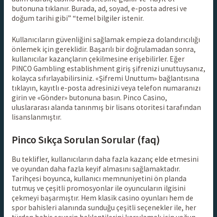
butonuna tıklanır. Burada, ad, soyad, e-posta adresi ve
doğum tarihi gibi” “temel bilgiler istenir.
Kullanıcıların güvenliğini sağlamak empieza dolandırıcılığı
önlemek için gereklidir. Başarılı bir doğrulamadan sonra,
kullanıcılar kazançların çekilmesine erişebilirler. Eğer
PINCO Gambling establishment giriş şifrenizi unuttuysanız,
kolayca sıfırlayabilirsiniz. «Şifremi Unuttum» bağlantısına
tıklayın, kayıtlı e-posta adresinizi veya telefon numaranızı
girin ve «Gönder» butonuna basın. Pinco Casino,
uluslararası alanda tanınmış bir lisans otoritesi tarafından
lisanslanmıştır.
Pinco Sıkça Sorulan Sorular (faq)
Bu teklifler, kullanıcıların daha fazla kazanç elde etmesini
ve oyundan daha fazla keyif almasını sağlamaktadır.
Tarihçesi boyunca, kullanıcı memnuniyetini ön planda
tutmuş ve çeşitli promosyonlar ile oyuncuların ilgisini
çekmeyi başarmıştır. Hem klasik casino oyunları hem de
spor bahisleri alanında sunduğu çeşitli seçenekler ile, her