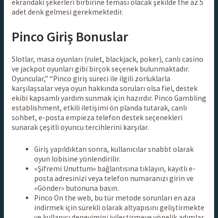
ekrandaki şekerleri birbirine teması olacak şekilde the az 5
adet denk gelmesi gerekmektedir.
Pinco Giriş Bonuslar
Slotlar, masa oyunları (rulet, blackjack, poker), canlı casino
ve jackpot oyunları gibi birçok seçenek bulunmaktadır.
Oyuncular,” “Pinco giriş süreci ile ilgili zorluklarla
karşılaşsalar veya oyun hakkında soruları olsa fiel, destek
ekibi kapsamlı yardım sunmak için hazırdır. Pinco Gambling
establishment, etkili iletişimi ön planda tutarak, canlı
sohbet, e-posta empieza telefon destek seçenekleri
sunarak çeşitli oyuncu tercihlerini karşılar.
Giriş yapıldıktan sonra, kullanıcılar snabbt olarak
oyun lobisine yönlendirilir.
«Şifremi Unuttum» bağlantısına tıklayın, kayıtlı e-
posta adresinizi veya telefon numaranızı girin ve
«Gönder» butonuna basın.
Pinco On the web, bu tür metode sorunları en aza
indirmek için sürekli olarak altyapısını geliştirmekte
ve kullanıcı deneyimini iyileştirmeye yönelik adımlar