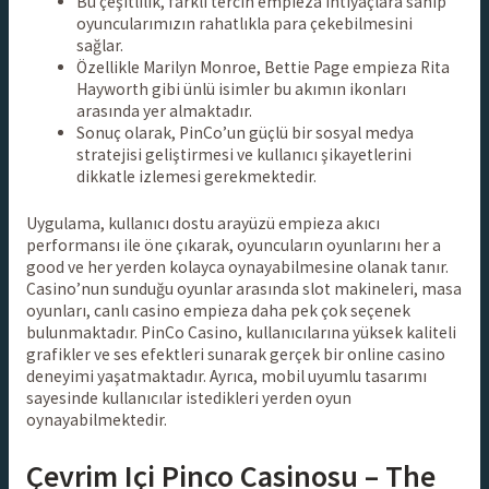
Bu çeşitlilik, farklı tercih empieza ihtiyaçlara sahip
oyuncularımızın rahatlıkla para çekebilmesini
sağlar.
Özellikle Marilyn Monroe, Bettie Page empieza Rita
Hayworth gibi ünlü isimler bu akımın ikonları
arasında yer almaktadır.
Sonuç olarak, PinCo’un güçlü bir sosyal medya
stratejisi geliştirmesi ve kullanıcı şikayetlerini
dikkatle izlemesi gerekmektedir.
Uygulama, kullanıcı dostu arayüzü empieza akıcı
performansı ile öne çıkarak, oyuncuların oyunlarını her a
good ve her yerden kolayca oynayabilmesine olanak tanır.
Casino’nun sunduğu oyunlar arasında slot makineleri, masa
oyunları, canlı casino empieza daha pek çok seçenek
bulunmaktadır. PinCo Casino, kullanıcılarına yüksek kaliteli
grafikler ve ses efektleri sunarak gerçek bir online casino
deneyimi yaşatmaktadır. Ayrıca, mobil uyumlu tasarımı
sayesinde kullanıcılar istedikleri yerden oyun
oynayabilmektedir.
Çevrim Içi Pinco Casinosu – The