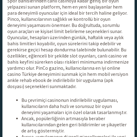
Spor bahislerinden canlı casinoya kadar geniş bir oyun
yelpazesi sunan platform, hem en yeni başlayanlar hem
para deneyimli oyuncular için ideal bir tercih haline geliyor.
Pinco, kullanıcılarının sağlıklı ve kontrollü bir oyun
deneyimi yaşamasını önemser. Bu doğrultuda, sorumlu
oyun araçları ve kişisel limit belirleme seçenekleri sunar.
Oyuncular, hesapları üzerinden günlük, haftalık veya aylık
bahis limitleri koyabilir, oyun sürelerini takip edebilir ve
gerekirse geçici hesap dondurma talebinde bulunabilir. Bu
özellikler, eğlenceli bir şekilde slot oyunları, canlı casino ve
bahis keyfini sürerken olası riskleri minimuma indirmenize
yardımcı olur. PinCo gazino, kullanıcılarına en iyi online
casino Türkiye deneyimini sunmak için hem mobil versiyon
ankle rehab ebook de indirilebilir bir uygulama (apk
dosyası) seçenekleri sunmaktadır.
Bu çevrimiçi casinonun indirilebilir uygulaması,
kullanıcıların daha hızlı ve sorunsuz bir oyun
deneyimi yaşamaları için özel olarak tasarlanmıştır.
Ancak, popülerliğinin artmasıyla beraber
kullanıcılarından gelen geri bildirimler ve şikayetler
de artış göstermiştir.
Ayrıca, uygulamanın düzenli güncellemeleri ile yeni