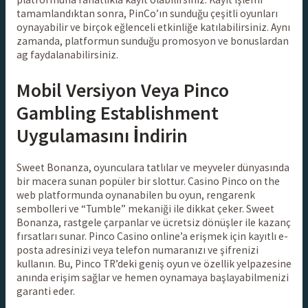
tamamlandıktan sonra, PinCo’ın sunduğu çeşitli oyunları
oynayabilir ve birçok eğlenceli etkinliğe katılabilirsiniz. Aynı
zamanda, platformun sunduğu promosyon ve bonuslardan
ag faydalanabilirsiniz.
Mobil Versiyon Veya Pinco
Gambling Establishment
Uygulamasını İndirin
Sweet Bonanza, oyunculara tatlılar ve meyveler dünyasında
bir macera sunan popüler bir slottur. Casino Pinco on the
web platformunda oynanabilen bu oyun, rengarenk
sembolleri ve “Tumble” mekaniği ile dikkat çeker. Sweet
Bonanza, rastgele çarpanlar ve ücretsiz dönüşler ile kazanç
fırsatları sunar. Pinco Casino online’a erişmek için kayıtlı e-
posta adresinizi veya telefon numaranızı ve şifrenizi
kullanın. Bu, Pinco TR’deki geniş oyun ve özellik yelpazesine
anında erişim sağlar ve hemen oynamaya başlayabilmenizi
garanti eder.