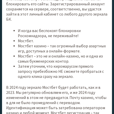
блокировать его сайты. Зарегистрированный аккаунт
сохраняется на сервере, соответственно, вы удастся
зайти в этот личный кабинет со любого другого зеркала
БК.
И когда вас беспокоят блокировки
Роскомнадзора, не переживайте!
Мостбет.
Мостбет казино – так огромный выбор азартных
игр, доступных а онлайн-формате.
Мостбет – это не и онлайн-казино, но и одна из
самых букмекерских контор.
Затем уточним, что киромарусом прямого
запросу пребезбожно НЕ сможете пробраться с
одного клика сразу на зеркало.
В 2024 году зеркало Мостбет будет работать, как и в
2023. Мы регулярно обновляем его, и же 2024 году
изменений в этом не предвидится. Почту казино, чтобы
в для не было промедлений с переводом.
Идентификация может быть затребована оператором
казино и любой момент. Мостбет регистрация – так