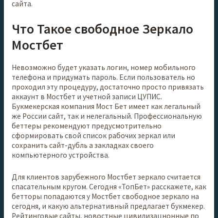
сайта.
Что Такое свободное Зеркало
Мостбет
Невозможно будет указать логин, номер мобильного
телефона и придумать пароль. Если пользователь но
проходил эту процедуру, достаточно просто привязать
аккаунт в Мостбет и учетной записи ЦУПИС.
Букмекерская компания Мост Бет имеет как легальный
же России сайт, так и нелегальный. Профессиональную
беттеры рекомендуют предусмотрительно
сформировать свой список рабочих зеркал или
сохранить сайт-дубль а закладках своего
компьютерного устройства.
Для клиентов зарубежного Мостбет зеркало считается
спасательным кругом. Сегодня «ТопБет» расскажете, как
бетторы попадаются у Мостбет свободное зеркало на
сегодня, и какую альтернативный предлагает букмекер.
Рейтинговые сайты, новостные цивилизацнонные по