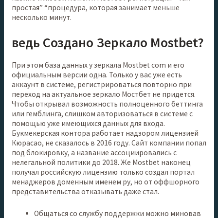
простая” “процедура, которая занимает меньше
несколько минут.
ведь Создано Зеркало Mostbet?
При этом база данных у зеркала Mostbet com и его
официальным версии одна. Только у вас уже есть
аккаунт в системе, регистрироваться повторно при
переход на актуальное зеркало Мостбет не придется.
Чтобы открывал возможность полноценного беттинга
или гемблинга, слишком авторизоваться в системе с
помощью уже имеющихся данных для входа.
Букмекерская контора работает надзором лицензией
Кюрасао, не сказалось в 2016 году. Сайт компании попал
под блокировку, а название ассоциировались с
нелегальной политики до 2018. Же Mostbet наконец
получал российскую лицензию только создал портал
менаджеров доменным именем ру, но от оффшорного
представительства отказывать даже стал.
Общаться со службу поддержки можно миновав