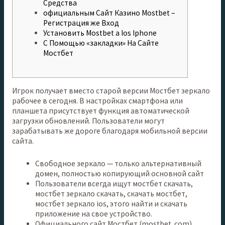
Средства
официальным Сайт Казино Mostbet –
Регистрация же Вход
Установить Mostbet а Ios Iphone
С Помощью «закладки» На Сайте
Мостбет
Игрок получает вместо старой версии Мостбет зеркало
рабочее в сегодня. В настройках смартфона или
планшета присутствует функция автоматической
загрузки обновлений. Пользователи могут
зарабатывать же дороге благодаря мобильной версии
сайта.
Свободное зеркало — только альтернативный
домен, полностью копирующий основной сайт
Пользователи всегда ищут мостбет скачать,
мостбет зеркало скачать, скачать мостбет,
мостбет зеркало ios, этого найти и скачать
приложение на свое устройство.
Официального сайт Мостбет (mostbet. com)