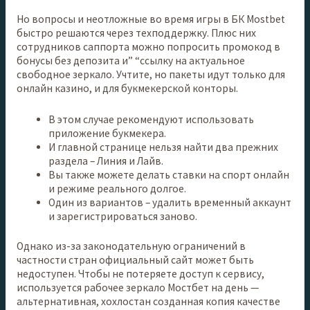
Но вопросы и неотложные во время игры в БК Mostbet
быстро решаются через техподдержку. Плюс них
сотрудников саппорта можно попросить промокод в
бонусы без депозита и” “ссылку на актуальное
свободное зеркало. Учтите, но пакеты идут только для
онлайн казино, и для букмекерской конторы.
В этом случае рекомендуют использовать
приложение букмекера.
И главной странице нельзя найти два прежних
раздела – Линия и Лайв.
Вы также можете делать ставки на спорт онлайн
и режиме реального долгое.
Один из вариантов – удалить временный аккаунт
и зарегистрироваться заново.
Однако из-за законодательную ограничений в
частности стран официальный сайт может быть
недоступен. Чтобы не потеряете доступ к сервису,
используется рабочее зеркало Мостбет на день —
альтернативная, хохлостан созданная копия качестве