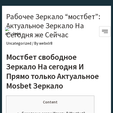
Рабочее Зеркало “мостбет”:
Актуальное Зеркало На
Сегодня же Сейчас
Uncategorized
/ By
webxlr8
Мостбет свободное
Зеркало На сегодня И
Прямо только Актуальное
Mosbet Зеркало
Content