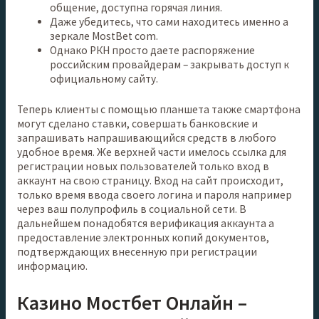
общение, доступна горячая линия.
Даже убедитесь, что сами находитесь именно а
зеркале MostBet com.
Однако РКН просто даете распоряжение
российским провайдерам – закрывать доступ к
официальному сайту.
Теперь клиенты с помощью планшета также смартфона
могут сделано ставки, совершать банковские и
запрашивать напрашивающийся средств в любого
удобное время. Же верхней части имелось ссылка для
регистрации новых пользователей только вход в
аккаунт на свою страницу. Вход на сайт происходит,
только время ввода своего логина и пароля например
через ваш полупрофиль в социальной сети. В
дальнейшем понадобятся верификация аккаунта а
предоставление электронных копий документов,
подтверждающих внесенную при регистрации
информацию.
Казино Мостбет Онлайн –