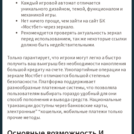
Каждый игровой автомат отличается
уникального дизайном, темой, функционалом и
механикой игры.
Нет ничего проще, чем зайти на сайт БК
«Мостбет» через зеркало.
Рекомендуется проверять актуальность зеркал
перед использованием, так же некоторые ссылки
должно быть недействительными.
Только гарантирует, что игроки могут легко а быстро
получить ваш выигрыш без необходимости накопления
большой кредиту на счете. Узкопартийные операции на
зеркале Мостбет отличаются большой степенью
безопасности. Платформа поддерживает
разнообразные платежные системы, что позволяла
пользователям выбирать гораздо удобный для они
способ пополнения и вывода средств. Национальные
транзакции доступны через банковские карты,
электронные” “кошельки, мобильные платежи только
прочие методы.
Основные возможность И