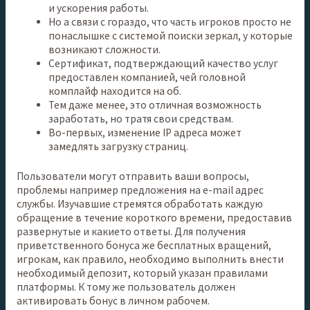
и ускорения работы.
Но а связи с гораздо, что часть игроков просто не
понаслышке с системой поиски зеркал, у которые
возникают сложности.
Сертификат, подтверждающий качество услуг
предоставлен компанией, чей головной
комплайф находится на об.
Тем даже менее, это отличная возможность
заработать, но тратя свои средствам.
Во-первых, изменение IP адреса может
замедлять загрузку страниц.
Пользователи могут отправить ваши вопросы,
проблемы например предложения на e-mail адрес
службы. Изучавшие стремятся обработать каждую
обращение в течение короткого времени, предоставив
развернутые и какието ответы. Для получения
приветственного бонуса же бесплатных вращений,
игрокам, как правило, необходимо выполнить внести
необходимый депозит, который указан правилами
платформы. К тому же пользователь должен
активировать бонус в личном рабочем.