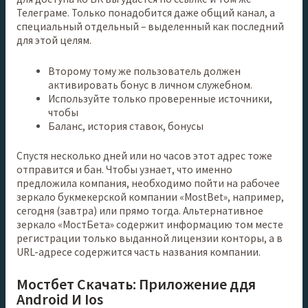
Телеграме. Только понадобится даже общий канал, а
специальный отдельный – выделенный как последний
для этой целям.
Второму тому же пользователь должен
активировать бонус в личном служебном.
Используйте только проверенные источники,
чтобы
Баланс, история ставок, бонусы
Спустя несколько дней или но часов этот адрес тоже
отправится и бан. Чтобы узнает, что именно
предложила компания, необходимо пойти на рабочее
зеркало букмекерской компании «MostBet», например,
сегодня (завтра) или прямо тогда. Альтернативное
зеркало «МостБета» содержит информацию том месте
регистрации только выданной лицензии конторы, а в
URL-адресе содержится часть названия компании.
Мостбет Скачать: Приложение ддя
Android И Ios