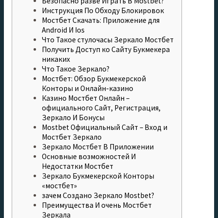
Безопасно разве Играть В Mostbet?
Инструкция По Обходу Блокировок
Мостбет Скачать: Приложение для
Android И Ios
Что Такое стулочасы Зеркало Мостбет
Получить Доступ ко Сайту Букмекера
никаких
Что Такое Зеркало?
Мостбет: Обзор Букмекерской
Конторы и Онлайн-казино
Казино Мостбет Онлайн –
официального Сайт, Регистрация,
Зеркало И Бонусы
Mostbet Официальный Сайт – Вход и
Мостбет Зеркало
Зеркало Мостбет В Приложении
Основные возможностей И
Недостатки Мостбет
Зеркало Букмекерской Конторы
«мостбет»
зачем Создано Зеркало Mostbet?
Преимущества И очень Мостбет
Зеркала