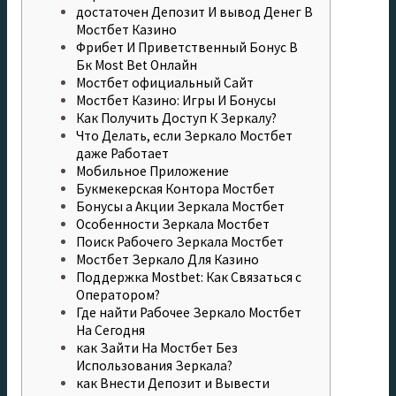
достаточен Депозит И вывод Денег В
Мостбет Казино
Фрибет И Приветственный Бонус В
Бк Most Bet Онлайн
Мостбет официальный Сайт
Мостбет Казино: Игры И Бонусы
Как Получить Доступ К Зеркалу?
Что Делать, если Зеркало Мостбет
даже Работает
Мобильное Приложение
Букмекерская Контора Мостбет
Бонусы а Акции Зеркала Мостбет
Особенности Зеркала Мостбет
Поиск Рабочего Зеркала Мостбет
Мостбет Зеркало Для Казино
Поддержка Mostbet: Как Связаться с
Оператором?
Где найти Рабочее Зеркало Мостбет
На Сегодня
как Зайти На Мостбет Без
Использования Зеркала?
как Внести Депозит и Вывести