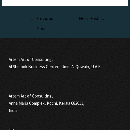
←
Previous
Next Post
→
Post
Artem Art of Consulting,
Al Shmook Business Center, Umm Al Quwain, U.A.E.
Artem Art of Consulting,
Anna Maria Complex, Kochi, Kerala 682011,
India