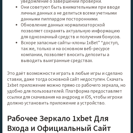
уведомление о завершении проверки.
Они советуют быть внимательными при вводе
личных данных а не делиться всеми учетными
данными пиппардом посторонними.
Обновление данных нормализаторской
позволяет сохранять актуальную информацию
для однозначный средств и получения бонусов.
Вскоре запасные сайты-клоны 1xBet” “доступ,
так же, только и на основном веб-ресурсе
компании, позволяет вносить депозиты а
выводить выигранные средствах.
Это даёт возможности играть в любые игры и сделано
ставки, даже тогда основной сайт недоступен. Скачать
1xbet приложение можно прямо со рабочего зеркала, но
удобно для пользователей. Платформа предоставляет
ссылки для скачивания на андроид и iOS, чтобы игроки
должно установить приложение а устройство.
Рабочее Зеркало 1xbet Для
Входа и Официальный Сайт