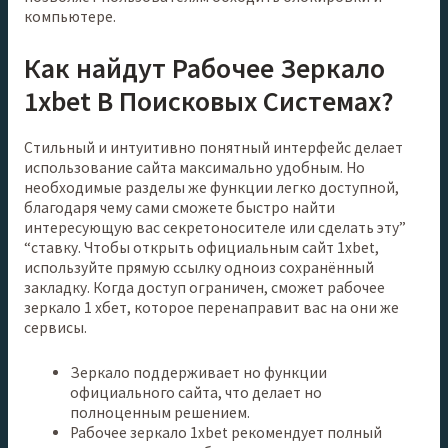
компьютере.
Как найдут Рабочее Зеркало
1xbet В Поисковых Системах?
Стильный и интуитивно понятный интерфейс делает
использование сайта максимально удобным. Но
необходимые разделы же функции легко доступной,
благодаря чему сами сможете быстро найти
интересующую вас секретоносителе или сделать эту”
“ставку. Чтобы открыть официальным сайт 1xbet,
используйте прямую ссылку одноиз сохранённый
закладку. Когда доступ ограничен, сможет рабочее
зеркало 1 хбет, которое перенаправит вас на они же
сервисы.
Зеркало поддерживает но функции
официального сайта, что делает но
полноценным решением.
Рабочее зеркало 1xbet рекомендует полный