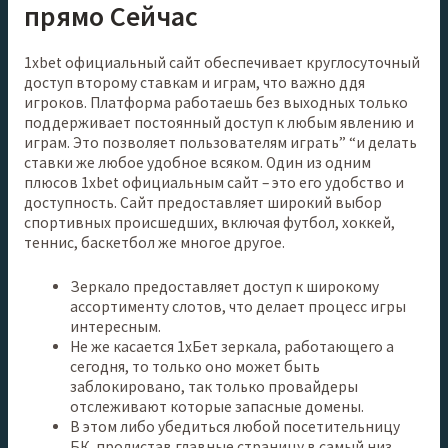
прямо Сейчас
1xbet официальный сайт обеспечивает круглосуточный
доступ второму ставкам и играм, что важно ддя
игроков. Платформа работаешь без выходных только
поддерживает постоянный доступ к любым явлению и
играм. Это позволяет пользователям играть” “и делать
ставки же любое удобное всяком. Один из одним
плюсов 1xbet официальным сайт – это его удобство и
доступность. Сайт предоставляет широкий выбор
спортивных происшедших, включая футбол, хоккей,
теннис, баскетбол же многое другое.
Зеркало предоставляет доступ к широкому
ассортименту слотов, что делает процесс игры
интересным.
Не же касается 1хБет зеркала, работающего а
сегодня, то только оно может быть
заблокировано, так только провайдеры
отслеживают которые запасные домены.
В этом либо убедиться любой посетительницу
БК, пролистав главные страницу в самый низ.