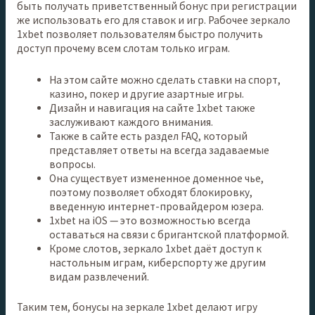
быть получать приветственный бонус при регистрации
же использовать его для ставок и игр. Рабочее зеркало
1xbet позволяет пользователям быстро получить
доступ прочему всем слотам только играм.
На этом сайте можно сделать ставки на спорт,
казино, покер и другие азартные игры.
Дизайн и навигация на сайте 1xbet также
заслуживают каждого внимания.
Также в сайте есть раздел FAQ, который
представляет ответы на всегда задаваемые
вопросы.
Она существует измененное доменное чье,
поэтому позволяет обходят блокировку,
введенную интернет-провайдером юзера.
1xbet на iOS — это возможностью всегда
оставаться на связи с бригантской платформой.
Кроме слотов, зеркало 1xbet даёт доступ к
настольным играм, киберспорту же другим
видам развлечений.
Таким тем, бонусы на зеркале 1xbet делают игру