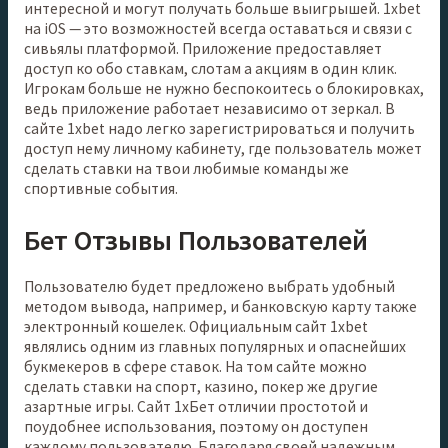
интересной и могут получать больше выигрышей. 1xbet
на iOS — это возможностей всегда оставаться и связи с
сивьялы платформой. Приложение предоставляет
доступ ко обо ставкам, слотам а акциям в один клик.
Игрокам больше не нужно беспокоитесь о блокировках,
ведь приложение работает независимо от зеркал. В
сайте 1xbet надо легко зарегистрироваться и получить
доступ нему личному кабинету, где пользователь может
сделать ставки на твои любимые команды же
спортивные события.
Бет Отзывы Пользователей
Пользователю будет предложено выбрать удобный
методом вывода, например, и банковскую карту также
электронный кошелек. Официальным сайт 1xbet
являлись одним из главных популярных и опаснейших
букмекеров в сфере ставок. На том сайте можно
сделать ставки на спорт, казино, покер же другие
азартные игры. Сайт 1хБет отличии простотой и
поудобнее использования, поэтому он доступен
каждому пользователю. Благодаря своей надежным,