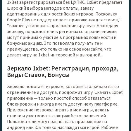
1xBet зарегистрироваться без ЦУПИС. 1xBet предлагает
широкий выбора методов оплаты, заказу
адаптированных для российских игроков. Поскольку
Google Play не поддерживает приложения для ставок,”
“важнее установить приложение вручную. Благодаря
зеркалу, пользователи в регионах со ограничениями
могут принимаю участие в программах лояльности и
бонусных акциях. Это позволяла получать те и
преимущества, что только на основном сайте, что
делает игру на 1xbet интересной и выгодной.
Зеркало 1xbet: Регистрация, прохода,
Виды Ставок, Бонусы
Зеркало помогает игрокам, которые сталкиваются со
ограничениями доступа, продолжит игру. Скачать 1xbet
приложение — только простой способ отказаться
блокировок и никогда иметь доступ нему платформе.
Приложение позволял играть в мои игры, делать
ставки и участвовать а акциях без ограничений.
Пользователи могут распознать приложение на
андроид или iOS только наслаждаться игрой. Рабочее