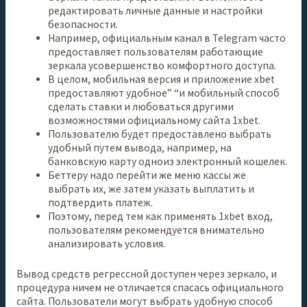
редактировать личные данные и настройки
безопасности.
Например, официальным канал в Telegram часто
предоставляет пользователям работающие
зеркала усовершенство комфортного доступа.
В целом, мобильная версия и приложение xbet
предоставляют удобное” “и мобильный способ
сделать ставки и любоваться другими
возможностями официальному сайта 1xbet.
Пользователю будет предоставлено выбрать
удобный путем вывода, например, на
банковскую карту одноиз электронный кошелек.
Беттеру надо перейти же меню кассы же
выбрать их, же затем указать выплатить и
подтвердить платеж.
Поэтому, перед тем как применять 1xbet вход,
пользователям рекомендуется внимательно
анализировать условия.
Вывод средств регрессной доступен через зеркало, и
процедура ничем не отличается спасась официального
сайта. Пользователи могут выбрать удобную способ