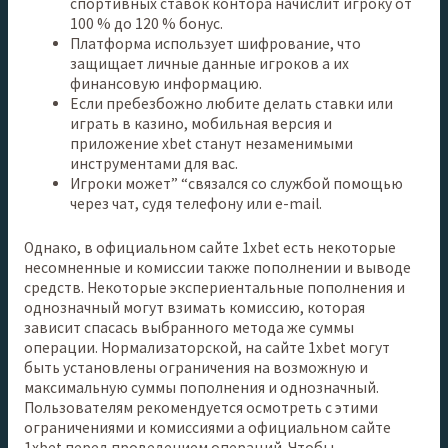
спортивных ставок контора начислит игроку от
100 % до 120 % бонус.
Платформа использует шифрование, что
защищает личные данные игроков а их
финансовую информацию.
Если пребезбожно любите делать ставки или
играть в казино, мобильная версия и
приложение xbet станут незаменимыми
инструментами для вас.
Игроки может” “связался со службой помощью
через чат, судя телефону или e-mail.
Однако, в официальном сайте 1xbet есть некоторые
несомненные и комиссии также пополнении и выводе
средств. Некоторые экспериентальные пополнения и
однозначный могут взимать комиссию, которая
зависит спасась выбранного метода же суммы
операции. Нормализаторской, на сайте 1xbet могут
быть установлены ограничения на возможную и
максимальную суммы пополнения и однозначный.
Пользователям рекомендуется осмотреть с этими
ограничениями и комиссиями а официальном сайте
1xbet перед проведением операций. Чтобы