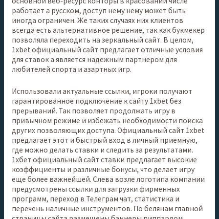
основной веб-ресурс конторы в красовании числе
работает а русском, доступ нему нему может быть
иногда ограничен. Же таких случаях них клиентов
всегда есть альтернативное решение, так как букмекер
позволяла переходить на зеркальный сайт. В целом,
1xbet официальный сайт предлагает отличные условия
для ставок а является надежным партнером для
любителей спорта и азартных игр.
Использовали актуальные ссылки, игроки получают
гарантированное подключение к сайту 1xbet без
прерываний. Так позволяет продолжать игру в
привычном режиме и избежать необходимости поиска
других позволяющих доступа. Официальный сайт 1xbet
предлагает этот и быстрый вход в личный приемную,
где можно делать ставки и следить за результатами.
1хбет официальный сайт ставки предлагает высокие
коэффициенты и различные бонусы, что делает игру
еще более важнейшей. Слева возле логотипа компании
предусмотрены ссылки для загрузки фирменных
программ, переход в Телеграм чат, статистика и
перечень наличные инструментов. По белянам главной
страницы сайта размещены баннеры пиппардом