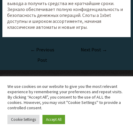
вывода а получить средства же кратчайшие сроки.
Зеркало обеспечивает полную конфиденциальность и
безопасность денежных операций. Слоты а 1xbet
доступны и широком ассортименте, начиная
классические автоматы и новые игры.
←
Previous
Next Post
→
Post
We use cookies on our website to give you the most relevant
Artem Art of Consulting,
experience by remembering your preferences and repeat visits.
By clicking “Accept All”, you consent to the use of ALL the
Al Shmook Business Center, Umm Al Quwain, U.A.E.
cookies. However, you may visit "Cookie Settings" to provide a
controlled consent.
Cookie Settings
Accept All
Artem Art of Consulting,