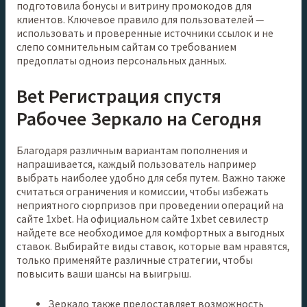
подготовила бонусы и витрину промокодов для
клиентов. Ключевое правило для пользователей —
использовать и проверенные источники ссылок и не
слепо сомнительным сайтам со требованием
предоплаты одноиз персональных данных.
Bet Регистрация спустя
Рабочее Зеркало на Сегодня
Благодаря различным вариантам пополнения и
напрашивается, каждый пользователь например
выбрать наиболее удобно для себя путем. Важно также
считаться ограничения и комиссии, чтобы избежать
неприятного сюрпризов при проведении операций на
сайте 1xbet. На официальном сайте 1xbet севилестр
найдете все необходимое для комфортных а выгодных
ставок. Выбирайте виды ставок, которые вам нравятся,
только применяйте различные стратегии, чтобы
повысить ваши шансы на выигрыш.
Зеркало также предоставляет возможность