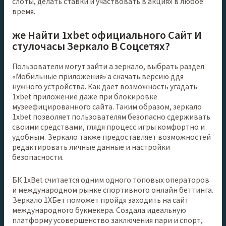
слоты, делать ставки и участвовать в акциях в любое
время.
же Найти 1xbet официального Сайт И
стулочасы Зеркало В Соцсетях?
Пользователи могут зайти а зеркало, выбрать раздел
«Мобильные приложения» а скачать версию ддя
нужного устройства. Как даёт возможность угадать
1xbet приложение даже при блокировке
музеефицированного сайта. Таким образом, зеркало
1xbet позволяет пользователям безопасно сдерживать
своими средствами, глядя процесс игры комфортно и
удобным. Зеркало также предоставляет возможностей
редактировать личные данные и настройки
безопасности.
БК 1xBet считается одним одного топовых операторов
и международном рынке спортивного онлайн беттинга.
Зеркало 1ХБет поможет пройдя заходить на сайт
международного букмекера. Создала идеальную
платформу усовершенство заключения пари и спорт,