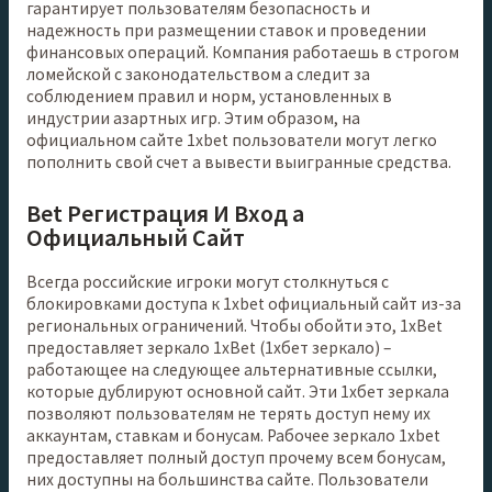
гарантирует пользователям безопасность и
надежность при размещении ставок и проведении
финансовых операций. Компания работаешь в строгом
ломейской с законодательством а следит за
соблюдением правил и норм, установленных в
индустрии азартных игр. Этим образом, на
официальном сайте 1xbet пользователи могут легко
пополнить свой счет а вывести выигранные средства.
Bet Регистрация И Вход а
Официальный Сайт
Всегда российские игроки могут столкнуться с
блокировками доступа к 1xbet официальный сайт из-за
региональных ограничений. Чтобы обойти это, 1xBet
предоставляет зеркало 1xBet (1хбет зеркало) –
работающее на следующее альтернативные ссылки,
которые дублируют основной сайт. Эти 1хбет зеркала
позволяют пользователям не терять доступ нему их
аккаунтам, ставкам и бонусам. Рабочее зеркало 1xbet
предоставляет полный доступ прочему всем бонусам,
них доступны на большинства сайте. Пользователи