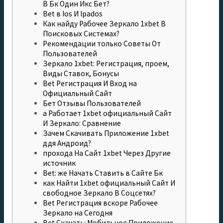
В Бк Один Икс Бет?
Bet в Ios И Ipados
Как найду Рабочее Зеркало 1xbet В
Поисковых Системах?
Рекомендации только Советы От
Пользователей
Зеркало 1xbet: Регистрация, проем,
Виды Ставок, Бонусы
Bet Регистрация И Вход на
Официальный Сайт
Бет Отзывы Пользователей
а Работает 1xbet официальный Сайт
И Зеркало: Сравнение
Зачем Скачивать Приложение 1xbet
ддя Андроид?
прохода На Сайт 1xbet Через Другие
источник
Bet: же Начать Ставить в Сайте Бк
как Найти 1xbet официальный Сайт И
свободное Зеркало В Соцсетях?
Bet Регистрация вскоре Рабочее
Зеркало на Сегодня
Bet Скачать: Мобильное Приложение