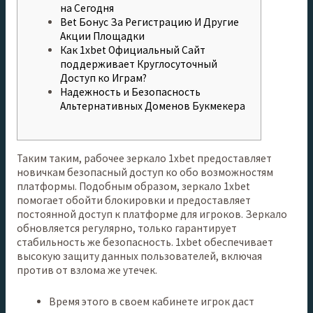
на Сегодня
Bet Бонус За Регистрацию И Другие
Акции Площадки
Как 1xbet Официальный Сайт
поддерживает Круглосуточный
Доступ ко Играм?
Надежность и Безопасность
Альтернативных Доменов Букмекера
Таким таким, рабочее зеркало 1xbet предоставляет
новичкам безопасный доступ ко обо возможностям
платформы. Подобным образом, зеркало 1xbet
помогает обойти блокировки и предоставляет
постоянной доступ к платформе для игроков. Зеркало
обновляется регулярно, только гарантирует
стабильность же безопасность. 1xbet обеспечивает
высокую защиту данных пользователей, включая
против от взлома же утечек.
Время этого в своем кабинете игрок даст