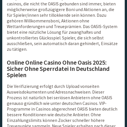
casinos, die nicht the OASIS gebunden sind immer, bieten
möglicherweise großzügigere Boni und Aktionen an, die
für Spieler/innen sehr tillokkende sein können. Dazu
gehören Willkommensboni, Aktionen ohne
Wettanforderungen und Treueprämien. Das OASIS-System
bietet eine nützliche Lösung für zwanghaftes und
unkontrolliertes Glücksspiel. Spieler, die sich selbst
ausschließen, sein automatisch daran gehindert, Einsätze
zu tätigen.
Online Online Casino Ohne Oasis 2025:
Sicher Ohne Sperrdatei In Deutschland
Spielen
Die Verifizierung erfolgt durch Upload vonseiten
Ausweisdokumenten und Adressnachweisen. Dieser
Prozess ist natürlich bei seriösen Anbietern ohne OASIS
genauso gründlich wie unter deutschen Casinos. VIP-
Programme in Casinos abgerechnet OASIS bieten deutlich
bessere Konditionen wie deutsche Anbieter. Ohne
Einzahlungslimits können Zocker schneller höhere
Treuepunkte sammeln. Neue Spieler erhalten nach dieser