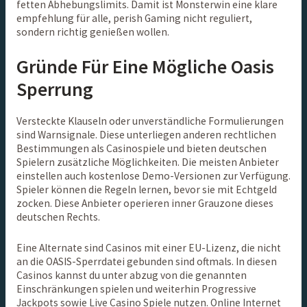
fetten Abhebungslimits. Damit ist Monsterwin eine klare
empfehlung für alle, perish Gaming nicht reguliert,
sondern richtig genießen wollen.
Gründe Für Eine Mögliche Oasis
Sperrung
Versteckte Klauseln oder unverständliche Formulierungen
sind Warnsignale. Diese unterliegen anderen rechtlichen
Bestimmungen als Casinospiele und bieten deutschen
Spielern zusätzliche Möglichkeiten. Die meisten Anbieter
einstellen auch kostenlose Demo-Versionen zur Verfügung.
Spieler können die Regeln lernen, bevor sie mit Echtgeld
zocken. Diese Anbieter operieren inner Grauzone dieses
deutschen Rechts.
Eine Alternate sind Casinos mit einer EU-Lizenz, die nicht
an die OASIS-Sperrdatei gebunden sind oftmals. In diesen
Casinos kannst du unter abzug von die genannten
Einschränkungen spielen und weiterhin Progressive
Jackpots sowie Live Casino Spiele nutzen. Online Internet