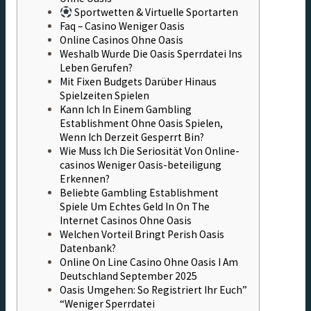
Sportwetten & Virtuelle Sportarten
Faq – Casino Weniger Oasis
Online Casinos Ohne Oasis
Weshalb Wurde Die Oasis Sperrdatei Ins
Leben Gerufen?
Mit Fixen Budgets Darüber Hinaus
Spielzeiten Spielen
Kann Ich In Einem Gambling
Establishment Ohne Oasis Spielen,
Wenn Ich Derzeit Gesperrt Bin?
Wie Muss Ich Die Seriosität Von Online-
casinos Weniger Oasis-beteiligung
Erkennen?
Beliebte Gambling Establishment
Spiele Um Echtes Geld In On The
Internet Casinos Ohne Oasis
Welchen Vorteil Bringt Perish Oasis
Datenbank?
Online On Line Casino Ohne Oasis I Am
Deutschland September 2025
Oasis Umgehen: So Registriert Ihr Euch”
“Weniger Sperrdatei