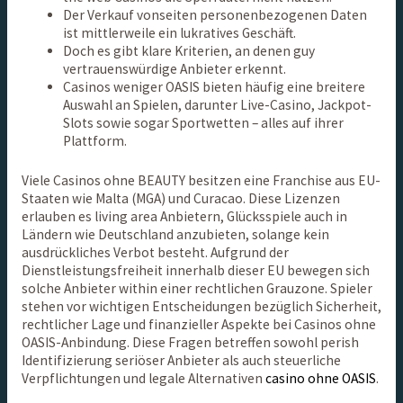
Der Verkauf vonseiten personenbezogenen Daten
ist mittlerweile ein lukratives Geschäft.
Doch es gibt klare Kriterien, an denen guy
vertrauenswürdige Anbieter erkennt.
Casinos weniger OASIS bieten häufig eine breitere
Auswahl an Spielen, darunter Live-Casino, Jackpot-
Slots sowie sogar Sportwetten – alles auf ihrer
Plattform.
Viele Casinos ohne BEAUTY besitzen eine Franchise aus EU-
Staaten wie Malta (MGA) und Curacao. Diese Lizenzen
erlauben es living area Anbietern, Glücksspiele auch in
Ländern wie Deutschland anzubieten, solange kein
ausdrückliches Verbot besteht. Aufgrund der
Dienstleistungsfreiheit innerhalb dieser EU bewegen sich
solche Anbieter within einer rechtlichen Grauzone. Spieler
stehen vor wichtigen Entscheidungen bezüglich Sicherheit,
rechtlicher Lage und finanzieller Aspekte bei Casinos ohne
OASIS-Anbindung. Diese Fragen betreffen sowohl perish
Identifizierung seriöser Anbieter als auch steuerliche
Verpflichtungen und legale Alternativen
casino ohne OASIS
.