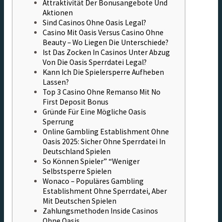
Attraktivität Der Bonusangebote Und
Aktionen
Sind Casinos Ohne Oasis Legal?
Casino Mit Oasis Versus Casino Ohne
Beauty – Wo Liegen Die Unterschiede?
Ist Das Zocken In Casinos Unter Abzug
Von Die Oasis Sperrdatei Legal?
Kann Ich Die Spielersperre Aufheben
Lassen?
Top 3 Casino Ohne Remanso Mit No
First Deposit Bonus
Gründe Für Eine Mögliche Oasis
Sperrung
Online Gambling Establishment Ohne
Oasis 2025: Sicher Ohne Sperrdatei In
Deutschland Spielen
So Können Spieler” “Weniger
Selbstsperre Spielen
Wonaco – Populäres Gambling
Establishment Ohne Sperrdatei, Aber
Mit Deutschen Spielen
Zahlungsmethoden Inside Casinos
Ohne Oasis