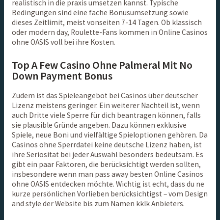
realistisch in die praxis umsetzen kannst. Typische
Bedingungen sind eine fache Bonusumsetzung sowie
dieses Zeitlimit, meist vonseiten 7-14 Tagen. Ob klassisch
oder modern day, Roulette-Fans kommen in Online Casinos
ohne OASIS voll bei ihre Kosten.
Top A Few Casino Ohne Palmeral Mit No
Down Payment Bonus
Zudem ist das Spieleangebot bei Casinos über deutscher
Lizenz meistens geringer. Ein weiterer Nachteil ist, wenn
auch Dritte viele Sperre für dich beantragen können, falls
sie plausible Gründe angeben. Dazu können exklusive
Spiele, neue Boni und vielfältige Spieloptionen gehören. Da
Casinos ohne Sperrdatei keine deutsche Lizenz haben, ist
ihre Seriosität bei jeder Auswahl besonders bedeutsam. Es
gibt ein paar Faktoren, die berücksichtigt werden sollten,
insbesondere wenn man pass away besten Online Casinos
ohne OASIS entdecken möchte. Wichtig ist echt, dass du ne
kurze persönlichen Vorlieben berücksichtigst – vom Design
and style der Website bis zum Namen kklk Anbieters.