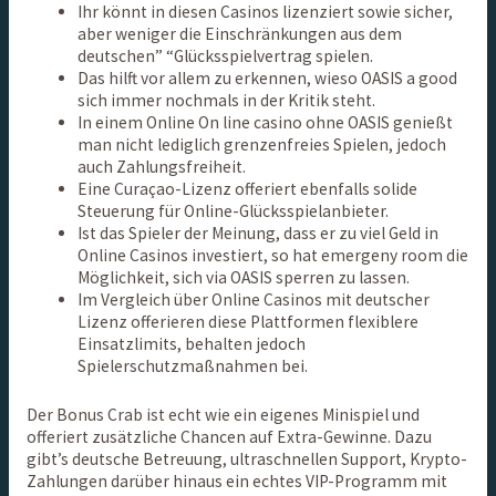
Ihr könnt in diesen Casinos lizenziert sowie sicher,
aber weniger die Einschränkungen aus dem
deutschen” “Glücksspielvertrag spielen.
Das hilft vor allem zu erkennen, wieso OASIS a good
sich immer nochmals in der Kritik steht.
In einem Online On line casino ohne OASIS genießt
man nicht lediglich grenzenfreies Spielen, jedoch
auch Zahlungsfreiheit.
Eine Curaçao-Lizenz offeriert ebenfalls solide
Steuerung für Online-Glücksspielanbieter.
Ist das Spieler der Meinung, dass er zu viel Geld in
Online Casinos investiert, so hat emergeny room die
Möglichkeit, sich via OASIS sperren zu lassen.
Im Vergleich über Online Casinos mit deutscher
Lizenz offerieren diese Plattformen flexiblere
Einsatzlimits, behalten jedoch
Spielerschutzmaßnahmen bei.
Der Bonus Crab ist echt wie ein eigenes Minispiel und
offeriert zusätzliche Chancen auf Extra-Gewinne. Dazu
gibt’s deutsche Betreuung, ultraschnellen Support, Krypto-
Zahlungen darüber hinaus ein echtes VIP-Programm mit