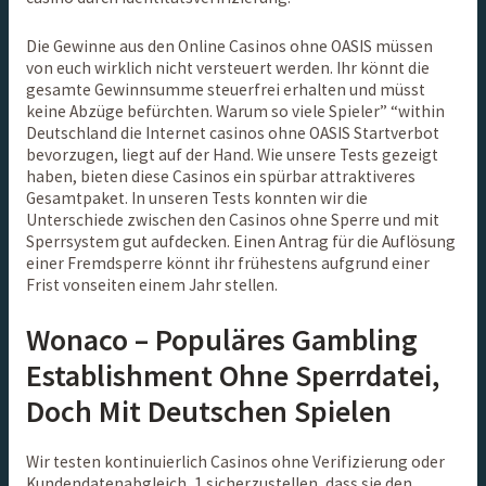
Die Gewinne aus den Online Casinos ohne OASIS müssen
von euch wirklich nicht versteuert werden. Ihr könnt die
gesamte Gewinnsumme steuerfrei erhalten und müsst
keine Abzüge befürchten. Warum so viele Spieler” “within
Deutschland die Internet casinos ohne OASIS Startverbot
bevorzugen, liegt auf der Hand. Wie unsere Tests gezeigt
haben, bieten diese Casinos ein spürbar attraktiveres
Gesamtpaket. In unseren Tests konnten wir die
Unterschiede zwischen den Casinos ohne Sperre und mit
Sperrsystem gut aufdecken. Einen Antrag für die Auflösung
einer Fremdsperre könnt ihr frühestens aufgrund einer
Frist vonseiten einem Jahr stellen.
Wonaco – Populäres Gambling
Establishment Ohne Sperrdatei,
Doch Mit Deutschen Spielen
Wir testen kontinuierlich Casinos ohne Verifizierung oder
Kundendatenabgleich, 1 sicherzustellen, dass sie den