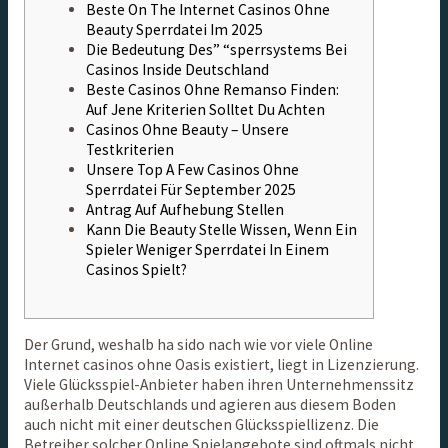
Beste On The Internet Casinos Ohne
Beauty Sperrdatei Im 2025
Die Bedeutung Des” “sperrsystems Bei
Casinos Inside Deutschland
Beste Casinos Ohne Remanso Finden:
Auf Jene Kriterien Solltet Du Achten
Casinos Ohne Beauty – Unsere
Testkriterien
Unsere Top A Few Casinos Ohne
Sperrdatei Für September 2025
Antrag Auf Aufhebung Stellen
Kann Die Beauty Stelle Wissen, Wenn Ein
Spieler Weniger Sperrdatei In Einem
Casinos Spielt?
Der Grund, weshalb ha sido nach wie vor viele Online
Internet casinos ohne Oasis existiert, liegt in Lizenzierung.
Viele Glücksspiel-Anbieter haben ihren Unternehmenssitz
außerhalb Deutschlands und agieren aus diesem Boden
auch nicht mit einer deutschen Glücksspiellizenz. Die
Betreiber solcher Online Spielangebote sind oftmals nicht