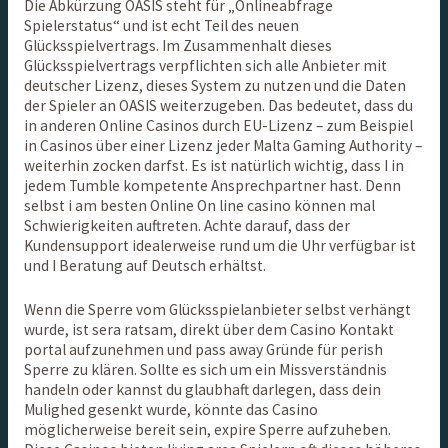
Die Abkürzung OASIS steht für „Onlineabfrage
Spielerstatus“ und ist echt Teil des neuen
Glücksspielvertrags. Im Zusammenhalt dieses
Glücksspielvertrags verpflichten sich alle Anbieter mit
deutscher Lizenz, dieses System zu nutzen und die Daten
der Spieler an OASIS weiterzugeben. Das bedeutet, dass du
in anderen Online Casinos durch EU-Lizenz – zum Beispiel
in Casinos über einer Lizenz jeder Malta Gaming Authority –
weiterhin zocken darfst. Es ist natürlich wichtig, dass I in
jedem Tumble kompetente Ansprechpartner hast. Denn
selbst i am besten Online On line casino können mal
Schwierigkeiten auftreten. Achte darauf, dass der
Kundensupport idealerweise rund um die Uhr verfügbar ist
und I Beratung auf Deutsch erhältst.
Wenn die Sperre vom Glücksspielanbieter selbst verhängt
wurde, ist sera ratsam, direkt über dem Casino Kontakt
portal aufzunehmen und pass away Gründe für perish
Sperre zu klären. Sollte es sich um ein Missverständnis
handeln oder kannst du glaubhaft darlegen, dass dein
Mulighed gesenkt wurde, könnte das Casino
möglicherweise bereit sein, expire Sperre aufzuheben.