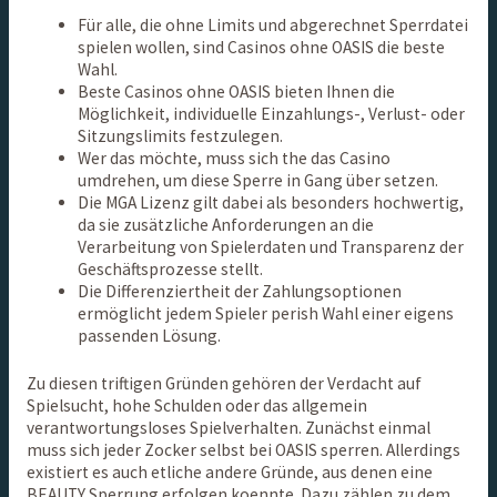
Für alle, die ohne Limits und abgerechnet Sperrdatei
spielen wollen, sind Casinos ohne OASIS die beste
Wahl.
Beste Casinos ohne OASIS bieten Ihnen die
Möglichkeit, individuelle Einzahlungs-, Verlust- oder
Sitzungslimits festzulegen.
Wer das möchte, muss sich the das Casino
umdrehen, um diese Sperre in Gang über setzen.
Die MGA Lizenz gilt dabei als besonders hochwertig,
da sie zusätzliche Anforderungen an die
Verarbeitung von Spielerdaten und Transparenz der
Geschäftsprozesse stellt.
Die Differenziertheit der Zahlungsoptionen
ermöglicht jedem Spieler perish Wahl einer eigens
passenden Lösung.
Zu diesen triftigen Gründen gehören der Verdacht auf
Spielsucht, hohe Schulden oder das allgemein
verantwortungsloses Spielverhalten. Zunächst einmal
muss sich jeder Zocker selbst bei OASIS sperren. Allerdings
existiert es auch etliche andere Gründe, aus denen eine
BEAUTY Sperrung erfolgen koennte. Dazu zählen zu dem