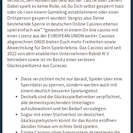
versucht, den Kunden das Geld aus der Tasche über ziehen.
Dabei spielt es keine Rolle, ob Du Dich selbst gesperrt hast
oder ob I von einem Gambling establishment oder einer
Drittperson gesperrt wurdest. Vergiss also Deine
bestehende Sperre in deutschen Online Casinos ebenso
spiel einfach wie” “gewohnt in einem On line casino mit
einer Lizenz aus der EUROPEAN UNION weiter. Casinos
abgerechnet OASIS bieten Euch mehr Freiheiten sowie
Abwechslung für Dein Spielerlebnis. Das Casinos wird seit
2022 von dem etablierten Unternehmen Rabidi N. V
betrieben sowie ist im Besitz einer seriösen
Glücksspiellizenz aus Curacao.
Diese verzichten nicht nur darauf, Spieler über eine
Sperrdatei zu sperren, sondern werben auch mit
einem deutlich besseren Spielangebot.
Deshalb sind die Glücksspielbetreiber verpflichtet,
alle dementsprechenden Unterlagen
aufzubewahren und bei Bedarf vorzulegen.
Sogar mit einer Startverbot im deutschen
Glücksspielsystem könnt ihr das Konto eröffnen
darüber hinaus um echtes Geld spielen.
Einige Casinos ohne Sperrsystem akzeptieren die