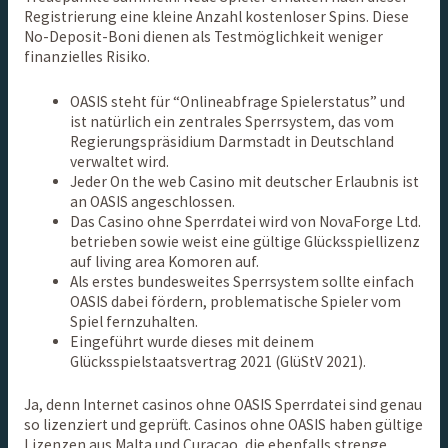
Registrierung eine kleine Anzahl kostenloser Spins. Diese
No-Deposit-Boni dienen als Testmöglichkeit weniger
finanzielles Risiko.
OASIS steht für “Onlineabfrage Spielerstatus” und
ist natürlich ein zentrales Sperrsystem, das vom
Regierungspräsidium Darmstadt in Deutschland
verwaltet wird.
Jeder On the web Casino mit deutscher Erlaubnis ist
an OASIS angeschlossen.
Das Casino ohne Sperrdatei wird von NovaForge Ltd.
betrieben sowie weist eine gültige Glücksspiellizenz
auf living area Komoren auf.
Als erstes bundesweites Sperrsystem sollte einfach
OASIS dabei fördern, problematische Spieler vom
Spiel fernzuhalten.
Eingeführt wurde dieses mit deinem
Glücksspielstaatsvertrag 2021 (GlüStV 2021).
Ja, denn Internet casinos ohne OASIS Sperrdatei sind genau
so lizenziert und geprüft. Casinos ohne OASIS haben gültige
Lizenzen aus Malta und Curacao, die ebenfalls strenge