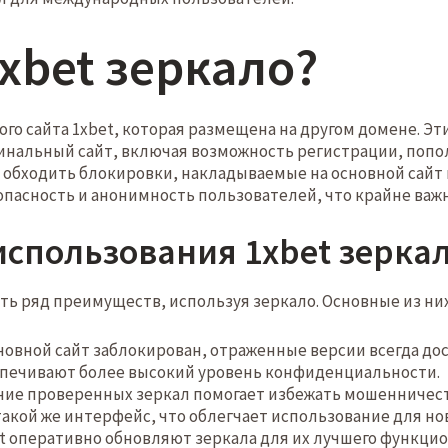
1xbet зеркало?
ного сайта 1xbet, которая размещена на другом домене. Э
инальный сайт, включая возможность регистрации, пополн
обходить блокировки, накладываемые на основной сайт в
пасность и анонимность пользователей, что крайне важн
спользования 1xbet зерка
ть ряд преимуществ, используя зеркало. Основные из ни
новной сайт заблокирован, отраженные версии всегда до
спечивают более высокий уровень конфиденциальности.
ие проверенных зеркал помогает избежать мошенничест
акой же интерфейс, что облегчает использование для но
 оперативно обновляют зеркала для их лучшего функци