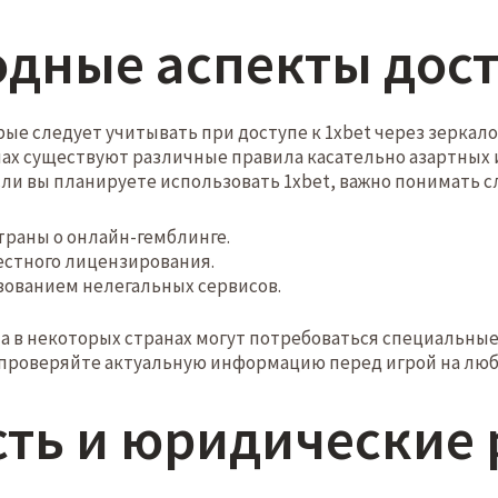
ные аспекты досту
рые следует учитывать при доступе к 1xbet через зеркал
нах существуют различные правила касательно азартных 
сли вы планируете использовать 1xbet, важно понимать 
траны о онлайн-гемблинге.
естного лицензирования.
зованием нелегальных сервисов.
па в некоторых странах могут потребоваться специальн
а проверяйте актуальную информацию перед игрой на л
сть и юридические 