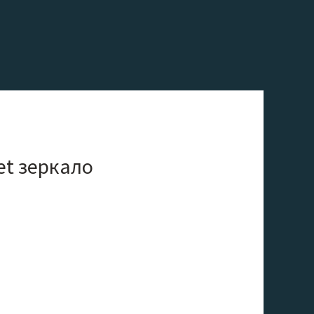
et зеркало