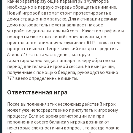
какие характеризующие параметры эмуляторов
необходимо в первую очередь обращать внимание.
Новый игровой автомат стоит протестировать в
демонстрационном запуске. Для активации режима
демо пользователь не устанавливает на свое
устройство дополнительный софт. Качество графики и
повороты сюжетных линий конечно важны, но
пристального внимания заслуживает RTP – показатель
процента выплат. Теоретический возврат средств в
Азино 777 – это та часть денег, которую
гарантированно выдаст аппарат юзеру обратно за
период длительной игровой сессии. На выигрыши,
полученные с помощью бездепа, руководство Азино
777 ввело определенные лимиты.
Ответственная игра
После выполнения этих несложных действий игрок
может уже непосредственно приступать к игровому
процессу. Если во время регистрации или при
пополнении своего баланса у игрока возникают
некоторые сложности или вопросы, то всегда можно