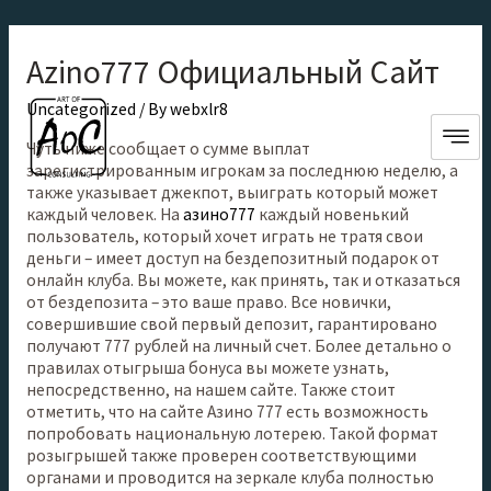
Azino777 Официальный Сайт
Uncategorized
/ By
webxlr8
Чуть ниже сообщает о сумме выплат
зарегистрированным игрокам за последнюю неделю, а
также указывает джекпот, выиграть который может
каждый человек. На
азино777
каждый новенький
пользователь, который хочет играть не тратя свои
деньги – имеет доступ на бездепозитный подарок от
онлайн клуба. Вы можете, как принять, так и отказаться
от бездепозита – это ваше право. Все новички,
совершившие свой первый депозит, гарантировано
получают 777 рублей на личный счет. Более детально о
правилах отыгрыша бонуса вы можете узнать,
непосредственно, на нашем сайте. Также стоит
отметить, что на сайте Азино 777 есть возможность
попробовать национальную лотерею. Такой формат
розыгрышей также проверен соответствующими
органами и проводится на зеркале клуба полностью