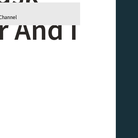
r And I
Channel