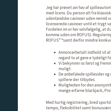
Jeg har prøvet ain hav af spilleauto
med licens. Du person alt fra klassi
udenlandske casinoer uden nemid væl
licenserede casinoer until et trygt 
Fordelen im or her selvfølgelig, at 
komme uden om ROFUS). Reguleringen
ROFUS” “samt derfor mindre konku
Annoncørbetalt indhold vil a
regard to at gøre e tydeligt fo
Vi bekymrer os først og frem
muligt.
De anbefalede spillesider og 
spillere der tilbydes.
Muligheden for den anonymitet
mange erfarne blackjack, Prob
Med hurtig registrering, bred sports
tempo, fleksibilitet samt bonusværdi