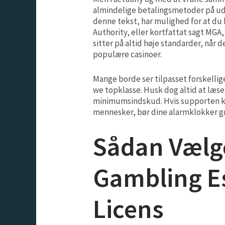
almindelige betalingsmetoder på uden
denne tekst, har mulighed for at d
Authority, eller kortfattat sagt MG
sitter på altid høje standarder, når
populære casinoer.
Mange borde ser tilpasset forskelli
we topklasse. Husk dog altid at læse
minimumsindskud. Hvis supporten kun f
mennesker, bør dine alarmklokker gr
Sådan Vælge
Gambling E
Licens