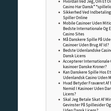
Hvordan Ved Jeg, Om Et O
Casino Har Dansk” “spillel
Sikkerhed Ved Indbetaling
Spiller Online
Mobile Casinoer Uden Miti
Bedste Internationale Og E
Casino Sites
Må Danskere Spille På Ud
Casinoer Uden Brug Af Id?
Bedste Udenlandske Casi
Dansk Licens
Accepterer Internationale 
kasinoer Danske Kroner?
Kan Danskere Spille Hos E
Udenlandsk Casino Uden M
Hvad Betyder Fraværet Af M
Nemid I Kasinoer Uden Da
Licens?
Skal Jeg Betale Skat Af Mi
Gevinster På Spillesider Og
Uden Dansk Licens?