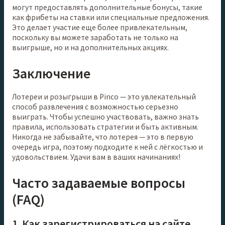
могут предоставлять дополнительные бонусы, такие
как фрибеты на ставки или специальные предложения.
Это делает участие еще более привлекательным,
поскольку вы можете заработать не только на
выигрыше, но и на дополнительных акциях.
Заключение
Лотереи и розыгрыши в Pinco — это увлекательный
способ развлечения с возможностью серьезно
выиграть. Чтобы успешно участвовать, важно знать
правила, использовать стратегии и быть активным.
Никогда не забывайте, что лотерея — это в первую
очередь игра, поэтому подходите к ней с лёгкостью и
удовольствием. Удачи вам в ваших начинаниях!
Часто задаваемые вопросы
(FAQ)
1. Как зарегистрироваться на сайте