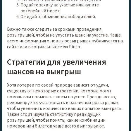
Подайте заявку на участие или купите
лотерейный билет;
Ожидайте объявления победителей.
Важно также следить за сроками проведения
розыгрышей, чтобы не упустить шанс на участие. Чаще
всего информация о новых розыгрышах публикуется на
сайте или в социальных сетях Pinco.
Стратегии для увеличения
шансов на выигрыш
Хотя лотереи по своей природе зависят от удачи,
существуют некоторые стратегии, которые могут
помочь вам повысить шансы на успех. Прежде всего,
рекомендуется участвовать в различных розыгрышах,
чтобы увеличить количество ваших попыток выиграть.
Также стоит изучать статистику предыдущих
розыгрышей, чтобы понять, какие комбинации
номеров или билетов чаще всего выигрывают.