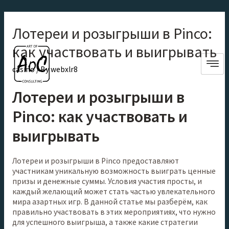
Лотереи и розыгрыши в Pinco:
как участвовать и выигрывать
casino
/ By
webxlr8
Лотереи и розыгрыши в
Pinco: как участвовать и
выигрывать
Лотереи и розыгрыши в Pinco предоставляют
участникам уникальную возможность выиграть ценные
призы и денежные суммы. Условия участия просты, и
каждый желающий может стать частью увлекательного
мира азартных игр. В данной статье мы разберём, как
правильно участвовать в этих мероприятиях, что нужно
для успешного выигрыша, а также какие стратегии