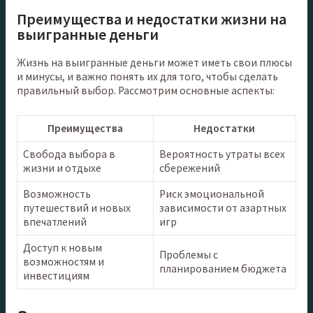
Преимущества и недостатки жизни на
выигранные деньги
Жизнь на выигранные деньги может иметь свои плюсы
и минусы, и важно понять их для того, чтобы сделать
правильный выбор. Рассмотрим основные аспекты:
Преимущества
Недостатки
Свобода выбора в
Вероятность утраты всех
жизни и отдыхе
сбережений
Возможность
Риск эмоциональной
путешествий и новых
зависимости от азартных
впечатлений
игр
Доступ к новым
Проблемы с
возможностям и
планированием бюджета
инвестициям