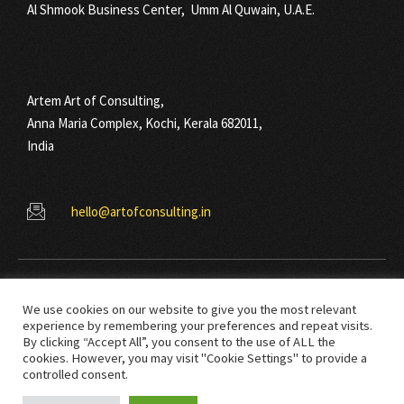
Al Shmook Business Center, Umm Al Quwain, U.A.E.
Artem Art of Consulting,
Anna Maria Complex, Kochi, Kerala 682011,
India
hello@artofconsulting.in
We use cookies on our website to give you the most relevant
experience by remembering your preferences and repeat visits.
By clicking “Accept All”, you consent to the use of ALL the
cookies. However, you may visit "Cookie Settings" to provide a
© Copyright 2021 Art Of Consulting. All right reserved.
controlled consent.