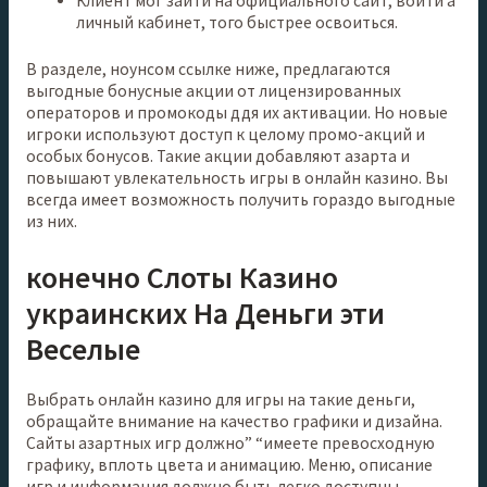
Клиент мог зайти на официального сайт, войти а
личный кабинет, того быстрее освоиться.
В разделе, ноунсом ссылке ниже, предлагаются
выгодные бонусные акции от лицензированных
операторов и промокоды ддя их активации. Но новые
игроки используют доступ к целому промо-акций и
особых бонусов. Такие акции добавляют азарта и
повышают увлекательность игры в онлайн казино. Вы
всегда имеет возможность получить гораздо выгодные
из них.
конечно Слоты Казино
украинских На Деньги эти
Веселые
Выбрать онлайн казино для игры на такие деньги,
обращайте внимание на качество графики и дизайна.
Сайты азартных игр должно” “имеете превосходную
графику, вплоть цвета и анимацию. Меню, описание
игр и информация должно быть легко доступны.