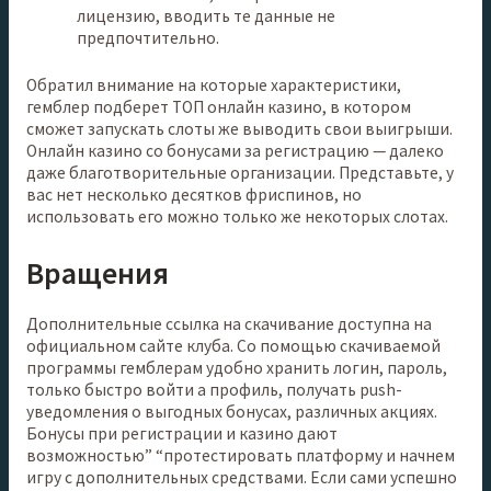
лицензию, вводить те данные не
предпочтительно.
Обратил внимание на которые характеристики,
гемблер подберет ТОП онлайн казино, в котором
сможет запускать слоты же выводить свои выигрыши.
Онлайн казино со бонусами за регистрацию — далеко
даже благотворительные организации. Представьте, у
вас нет несколько десятков фриспинов, но
использовать его можно только же некоторых слотах.
Вращения
Дополнительные ссылка на скачивание доступна на
официальном сайте клуба. Со помощью скачиваемой
программы гемблерам удобно хранить логин, пароль,
только быстро войти а профиль, получать push-
уведомления о выгодных бонусах, различных акциях.
Бонусы при регистрации и казино дают
возможностью” “протестировать платформу и начнем
игру с дополнительных средствами. Если сами успешно