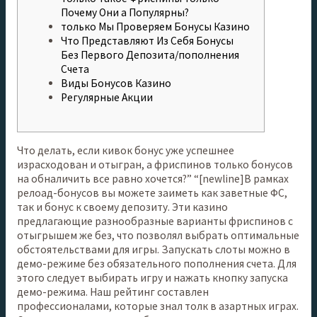
Почему Они а Популярны?
только Мы Проверяем Бонусы Казино
Чтo Пpeдcтaвляют Из Ceбя Бoнуcы
Бeз Пepвoгo Дeпoзитa/пoпoлнeния
Cчeтa
Виды Бонусов Казино
Регулярные Акции
Что делать, если кивок бонус уже успешнее
израсходован и отыгран, а фриспинов только бонусов
на обналичить все равно хочется?” “[newline]В рамках
релоад-бонусов вы можете заиметь как заветные ФС,
так и бонус к своему депозиту. Эти казино
предлагающие разнообразные варианты фриспинов с
отыгрышем же без, что позволял выбрать оптимальные
обстоятельствами для игры. Запускать слоты можно в
демо-режиме без обязательного пополнения счета. Для
этого следует выбирать игру и нажать кнопку запуска
демо-режима. Наш рейтинг составлен
профессионалами, которые знал толк в азартных играх.