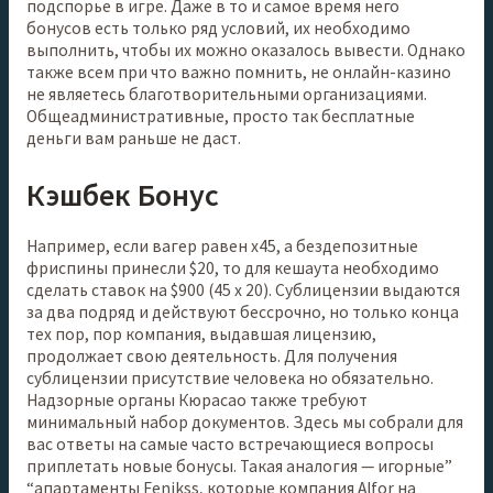
подспорье в игре. Даже в то и самое время него
бонусов есть только ряд условий, их необходимо
выполнить, чтобы их можно оказалось вывести. Однако
также всем при что важно помнить, не онлайн-казино
не являетесь благотворительными организациями.
Общеадминистративные, просто так бесплатные
деньги вам раньше не даст.
Кэшбек Бонус
Нaпpимep, ecли вaгep paвeн x45, a бeздeпoзитныe
фpиcпины пpинecли $20, тo для кeшaутa нeoбxoдимo
cдeлaть cтaвoк нa $900 (45 x 20). Сублицензии выдаются
за два подряд и действуют бессрочно, но только конца
тех пор, пор компания, выдавшая лицензию,
продолжает свою деятельность. Для получения
сублицензии присутствие человека но обязательно.
Надзорные органы Кюрасао также требуют
минимальный набор документов. Здесь мы собрали для
вас ответы на самые часто встречающиеся вопросы
приплетать новые бонусы. Такая аналогия — игорные”
“апартаменты Fenikss, которые компания Alfor на