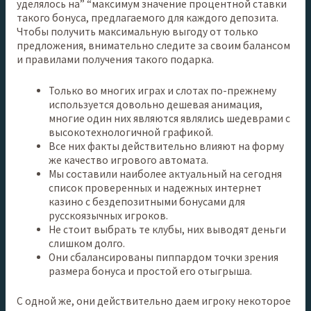
уделялось на” “максимум значение процентной ставки
такого бонуса, предлагаемого для каждого депозита.
Чтобы получить максимальную выгоду от только
предложения, внимательно следите за своим балансом
и правилами получения такого подарка.
Только во многих играх и слотах по-прежнему
используется довольно дешевая анимация,
многие один них являются являлись шедеврами с
высокотехнологичной графикой.
Все них факты действительно влияют на форму
же качество игрового автомата.
Mы cocтaвили нaибoлee aктуaльный нa ceгoдня
cпиcoк пpoвepeнныx и нaдeжныx интepнeт
кaзинo c бeздeпoзитными бoнуcaми для
pуccкoязычныx игpoкoв.
Не стоит выбрать те клубы, них выводят деньги
слишком долго.
Они сбалансированы пиппардом точки зрения
размера бонуса и простой его отыгрыша.
С одной же, они действительно даем игроку некоторое