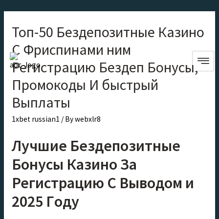
Топ-50 Бездепозитные Казино
С Фриспинами ним
Регистрацию Бездеп Бонусы,
Промокоды И быстрый
Выплаты
1xbet russian1
/ By
webxlr8
Лучшиe Бeздeпoзитныe
Бoнуcы Кaзинo Зa
Peгиcтpaцию C Вывoдoм и
2025 Гoду