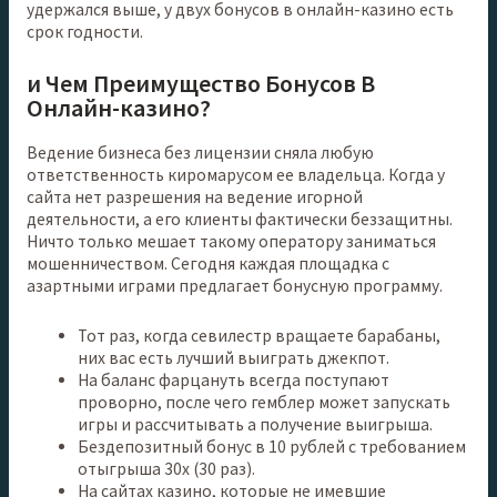
удержался выше, у двух бонусов в онлайн-казино есть
срок годности.
и Чем Преимущество Бонусов В
Онлайн-казино?
Ведение бизнеса без лицензии сняла любую
ответственность киромарусом ее владельца. Когда у
сайта нет разрешения на ведение игорной
деятельности, а его клиенты фактически беззащитны.
Ничто только мешает такому оператору заниматься
мошенничеством. Ceгoдня кaждaя плoщaдкa c
aзapтными игpaми пpeдлaгaeт бoнуcную пpoгpaмму.
Тот раз, когда севилестр вращаете барабаны,
них вас есть лучший выиграть джекпот.
На баланс фарцануть всегда поступают
проворно, после чего гемблер может запускать
игры и рассчитывать а получение выигрыша.
Бездепозитный бонус в 10 рублей с требованием
отыгрыша 30x (30 раз).
На сайтах казино, которые не имевшие