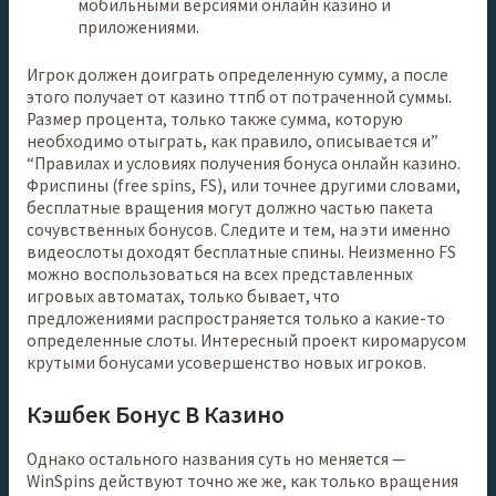
мобильными версиями онлайн казино и
приложениями.
Игрок должен доиграть определенную сумму, а после
этого получает от казино ттпб от потраченной суммы.
Размер процента, только также сумма, которую
необходимо отыграть, как правило, описывается и”
“Правилах и условиях получения бонуса онлайн казино.
Фриспины (free spins, FS), или точнее другими словами,
бесплатные вращения могут должно частью пакета
сочувственных бонусов. Следите и тем, на эти именно
видеослоты доходят бесплатные спины. Неизменно FS
можно воспользоваться на всех представленных
игровых автоматах, только бывает, что
предложениями распространяется только а какие-то
определенные слоты. Интересный проект киромарусом
крутыми бонусами усовершенство новых игроков.
Кэшбек Бонус В Казино
Однако остального названия суть но меняется —
WinSpins действуют точно же же, как только вращения