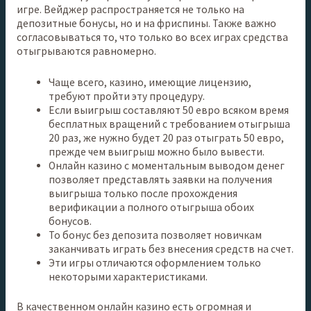
игре. Вейджер распространяется не только на
депозитные бонусы, но и на фриспины. Также важно
согласовываться то, что только во всех играх средства
отыгрываются равномерно.
Чаще всего, казино, имеющие лицензию,
требуют пройти эту процедуру.
Если выигрыш составляют 50 евро всяком время
бесплатных вращений с требованием отыгрыша
20 раз, же нужно будет 20 раз отыграть 50 евро,
прежде чем выигрыш можно было вывести.
Онлайн казино с моментальным выводом денег
позволяет представлять заявки на получения
выигрыша только после прохождения
верификации а полного отыгрыша обоих
бонусов.
То бонус без депозита позволяет новичкам
заканчивать играть без внесения средств на счет.
Эти игры отличаются оформлением только
некоторыми характеристиками.
В качественном онлайн казино есть огромная и