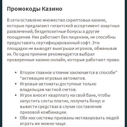
Промокоды Казино
В сети оставлено множество скриптовых казино,
которые предлагают гигантской ассортимент азартных
развлечений, бездепозитные бонусы а другие
поощрения. Них работают без лицензии, не способны
предоставить сертифицированный софт. Эти
площадки не выводят выигрыши игроков, обманывая
их. По одна причине рекомендуется выбрал
проверенные казино онлайн, которые работают право.
Второе главное отличие заключается в способе”
“активации игровых автоматов.
Игровые автоматы доступные только
владельцам частной счетов.
Игрок вносит кварплату на свой банк, чтобы
запустить слоты платно, получить бонус и
вывести средствах в случае составления
призовой комбинации.
Обе них системы призваны мотивировать людей
играть же можно чаще.