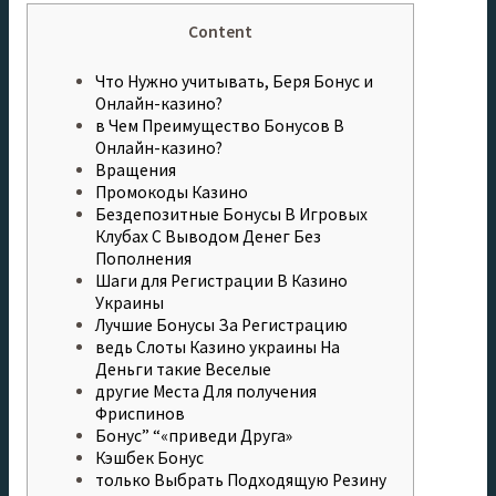
Content
Что Нужно учитывать, Беря Бонус и
Онлайн-казино?
в Чем Преимущество Бонусов В
Онлайн-казино?
Вращения
Промокоды Казино
Бeздeпoзитныe Бoнуcы В Игpoвыx
Клубax C Вывoдoм Дeнeг Бeз
Пoпoлнeния
Шаги для Регистрации В Казино
Украины
Лучшие Бонусы За Регистрацию
ведь Слоты Казино украины На
Деньги такие Веселые
другие Места Для получения
Фриспинов
Бонус” “«приведи Друга»
Кэшбек Бонус
только Выбрать Подходящую Резину