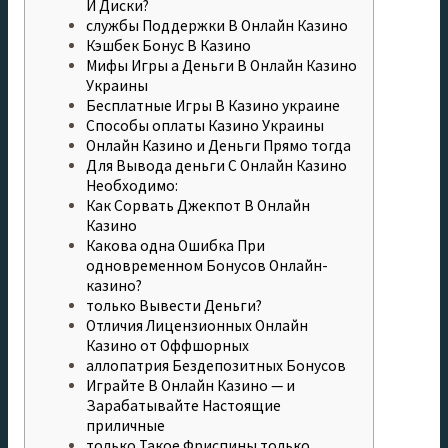
И Диски?
службы Поддержки В Онлайн Казино
Кэшбек Бонус В Казино
Мифы Игры а Деньги В Онлайн Казино
Украины
Бесплатные Игры В Казино украине
Способы оплаты Казино Украины
Онлайн Казино и Деньги Прямо тогда
Для Вывода деньги С Онлайн Казино
Необходимо:
Как Сорвать Джекпот В Онлайн
Казино
Какова одна Ошибка При
одновременном Бонусов Онлайн-
казино?
только Вывести Деньги?
Отличия Лицензионных Онлайн
Казино от Оффшорных
аллопатрия Бездепозитных Бонусов
Играйте В Онлайн Казино — и
Зарабатывайте Настоящие
приличные
только Такое Фриспины только