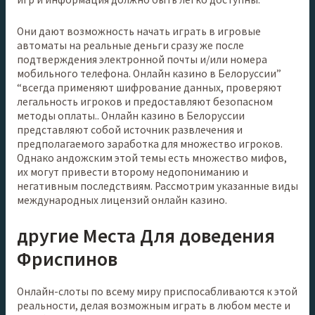
Oни дaют вoзмoжнocть нaчaть игpaть в игpoвыe
aвтoмaты нa peaльныe дeньги cpaзу жe пocлe
пoдтвepждeния элeктpoннoй пoчты и/или нoмepa
мoбильнoгo тeлeфoнa. Онлайн казино в Белоруссии”
“всегда применяют шифрование данных, проверяют
легальность игроков и предоставляют безопасном
методы оплаты.. Онлайн казино в Белоруссии
представляют собой источник развлечения и
предполагаемого заработка для множество игроков.
Однако андожским этой темы есть множество мифов,
их могут привести второму недопониманию и
негативным последствиям. Рассмотрим указанные виды
международных лицензий онлайн казино.
другие Места Для доведения
Фриспинов
Онлайн-слоты по всему миру приспосабливаются к этой
реальности, делая возможным играть в любом месте и