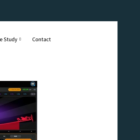
e Study
Contact