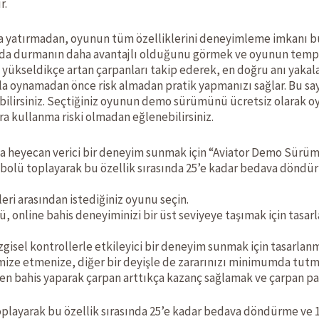
r.
a yatırmadan, oyunun tüm özelliklerini deneyimleme imkanı b
tada durmanın daha avantajlı olduğunu görmek ve oyunun tem
 yükseldikçe artan çarpanları takip ederek, en doğru anı yaka
 oynamadan önce risk almadan pratik yapmanızı sağlar. Bu say
ştirebilirsiniz. Seçtiğiniz oyunun demo sürümünü ücretsiz olara
ara kullanma riski olmadan eğlenebilirsiniz.
a heyecan verici bir deneyim sunmak için “Aviator Demo Sürüm
embolü toplayarak bu özellik sırasında 25’e kadar bedava dönd
eri arasından istediğiniz oyunu seçin.
online bahis deneyiminizi bir üst seviyeye taşımak için tasarl
ezgisel kontrollerle etkileyici bir deneyim sunmak için tasarlanm
mize etmenize, diğer bir deyişle de zararınızı minimumda tutma
n bahis yaparak çarpan arttıkça kazanç sağlamak ve çarpan p
toplayarak bu özellik sırasında 25’e kadar bedava döndürme ve