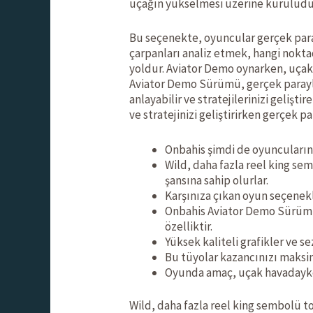
uçağın yükselmesi üzerine kuruludu
Bu seçenekte, oyuncular gerçek par
çarpanları analiz etmek, hangi nok
yoldur. Aviator Demo oynarken, uçak
Aviator Demo Sürümü, gerçek parayla
anlayabilir ve stratejilerinizi geli
ve stratejinizi geliştirirken gerçek p
Onbahis şimdi de oyuncuların
Wild, daha fazla reel king s
şansına sahip olurlar.
Karşınıza çıkan oyun seçenekl
Onbahis Aviator Demo Sürümü, 
özelliktir.
Yüksek kaliteli grafikler ve s
Bu tüyolar kazancınızı maksi
Oyunda amaç, uçak havadayke
Wild, daha fazla reel king sembolü 