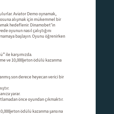
ulurlar. Aviator Demo oynamak,
posuna alışmak için mükemmel bir
lamak hedeflenir. Dinamobet’in
ede oyunun nasıl çalıştığını
k oynamaya başlayın. Oyunu öğrenirken
ü” ile karşımızda.
ürme ve 10,000jeton ödülü kazanma
anmış son derece heyecan verici bir
ıştır.
nıza yarar.
atlamadan önce oyundan çıkmaktır.
 10,000jeton ödülü kazanma şansına