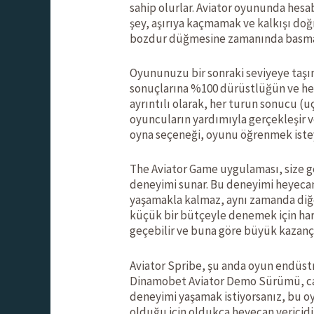
sahip olurlar. Aviator oyununda hesa
şey, aşırıya kaçmamak ve kalkışı do
bozdur düğmesine zamanında basman
Oyununuzu bir sonraki seviyeye taşım
sonuçlarına %100 dürüstlüğün ve her
ayrıntılı olarak, her turun sonucu (
oyuncuların yardımıyla gerçekleşir ve
oyna seçeneği, oyunu öğrenmek isteye
The Aviator Game uygulaması, size g
deneyimi sunar. Bu deneyimi heyecan 
yaşamakla kalmaz, aynı zamanda diğer
küçük bir bütçeyle denemek için hari
geçebilir ve buna göre büyük kazançlar
Aviator Spribe, şu anda oyun endüstr
Dinamobet Aviator Demo Sürümü, casin
deneyimi yaşamak istiyorsanız, bu o
olduğu için oldukça heyecan vericidir