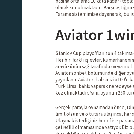
başına ortalama 10 kata kadar (toplam
olarak sunulmaktadır. Karşılaştığını
Tarama sistemimize dayanarak, bu iş
Aviator 1win
Stanley Cup playoffları son 4 takım
Her biri farklı işlevler, kumarhanen
arayüzünün sağ tarafında (veya mobi
Aviator sohbet bölümünde diğer oyunc
yayınlanır. Aviator, bahsinizi x100’e
Türk Lirası bahis yaparak neredeyse a
kez olmaktadır. Yani, oyunun 250 tur
Gerçek parayla oynamadan önce, Din
limit olsun ve o tutara ulaşınca, her
Ulaşmak istediğiniz hedef ise paranı
çetrefilli olmamasında yatıyor. Biz 
ilgi çektiğine odaklanacağız. Ana sa