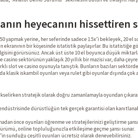
anın heyecanını hissettiren s
 150 yapmak yerine, her seferinde sadece 1.5x’i bekleyek, 20 e
n ekranının bir köşesinde istatistik paylaşırlar. Bu istatistiğe g
lgisini görürsünüz. Ancak üst üste 10 el boyunca düşük miktar
ne casino sektörünün yaklaşık 20 yıllık bir mazisi var, daha çey
rklı slot ve casino oyunuyla tanıştık. Bunların bazıları sektörd
da klasik iskambil oyunları veya rulet gibi oyunlar dışında çok
kselirken stratejik olarak doğru zamanlamayla oyundan çıkarak
endüstrisinde dürüstlüğün tek gerçek garantisi olan kanıtlanab
adan önce oyunları öğrenme ve stratejilerinizi geliştirme şansı
ürümü, online topluluğunuzla etkileşime geçme şansı sunar.
in sunduğu çeşitli oyunları ücretsiz olarak deneyebilirsiniz.