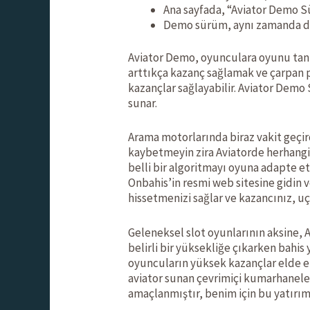
Ana sayfada, “Aviator Demo S
Demo sürüm, aynı zamanda dene
Aviator Demo, oyunculara oyunu tanım
arttıkça kazanç sağlamak ve çarpan 
kazançlar sağlayabilir. Aviator Demo
sunar.
Arama motorlarında biraz vakit geçir
kaybetmeyin zira Aviatorde herhangi bi
belli bir algoritmayı oyuna adapte 
Onbahis’in resmi web sitesine gidin ve
hissetmenizi sağlar ve kazancınız, uç
Geleneksel slot oyunlarının aksine,
belirli bir yüksekliğe çıkarken bah
oyuncuların yüksek kazançlar elde et
aviator sunan çevrimiçi kumarhaneler
amaçlanmıştır, benim için bu yatırım