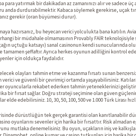
ba para yatırmak bir dakikadan az zamanınızı alır ve sadece üç
ğru anda durdurabilmektir. Kabaca söylemek gerekirse, uçak t
ız gerekir (oran büyümesi durur).
aya hazırsanız, bu heyecan verici yolculukta bana katılın. Av
hangi bir müdahale olmamasının Provably FAİR teknolojisiyle s
uçağın uçtuğu katsayı) sanal casinonun kendi sunucularında olu
 tamamen şeffaftır. Ayrıca herkes oyunun adilliğini kontrol ede
nler için oldukça faydalıdır.
elecek olayları tahmin etme ve kazanma fırsatı sunan benzersi
verici ve güvenli bir çevrimiçi ortamda yaşayabilirsiniz. Katıl
 oyuncularla rekabet ederken tahmin yeteneklerinizi geliştirebi
ka bir fırsat sağlar. Doğru strateji seçimine olan güven güçle
 elde edebilirsiniz. 10, 30, 50, 100, 500 ve 1.000 Türk Lirası hı
isinde dürüstlüğün tek gerçek garantisi olan kanıtlanabilir dü
o oyunlarını sevenler için harika bir fırsattır. Risk almadan e
yunu mutlaka denemelisiniz. Bu oyun, uçakların iniş ve kalkışl
. Dinamobet, online kumar ve casino tutkunları için harika bir 