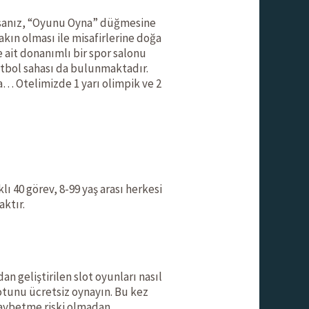
yorsanız, “Oyunu Oyna” düğmesine
akın olması ile misafirlerine doğa
ait donanımlı bir spor salonu
etbol sahası da bulunmaktadır.
a… Otelimizde 1 yarı olimpik ve 2
ı 40 görev, 8-99 yaş arası herkesi
aktır.
an geliştirilen slot oyunları nasıl
otunu ücretsiz oynayın. Bu kez
 kaybetme riski olmadan