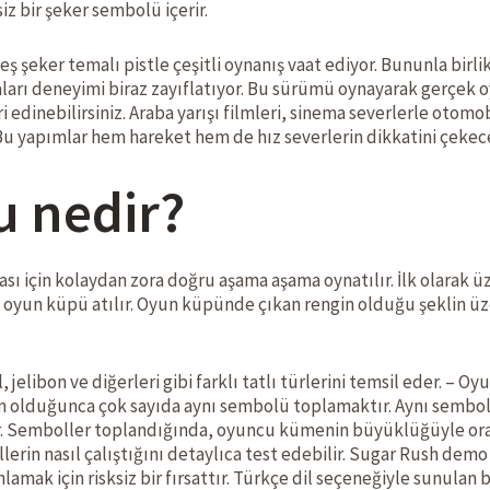
z bir şeker sembolü içerir.
 beş şeker temalı pistle çeşitli oynanış vaat ediyor. Bununla b
taları deneyimi biraz zayıflatıyor. Bu sürümü oynayarak gerçek 
eri edinebilirsiniz. Araba yarışı filmleri, sinema severlerle otomo
 Bu yapımlar hem hareket hem de hız severlerin dikkatini çekec
u nedir?
ı için kolaydan zora doğru aşama aşama oynatılır. İlk olarak 
Tek oyun küpü atılır. Oyun küpünde çıkan rengin olduğu şeklin üz
jelibon ve diğerleri gibi farklı tatlı türlerini temsil eder. – O
 olduğunca çok sayıda aynı sembolü toplamaktır. Aynı sembolle
. Semboller toplandığında, oyuncu kümenin büyüklüğüyle orant
lerin nasıl çalıştığını detaylıca test edebilir. Sugar Rush d
nlamak için risksiz bir fırsattır. Türkçe dil seçeneğiyle sunulan