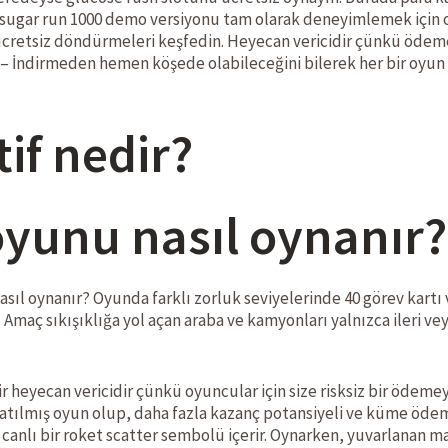
 sugar run 1000 demo versiyonu tam olarak deneyimlemek için
 ücretsiz döndürmeleri keşfedin. Heyecan vericidir çünkü ödem
 – İndirmeden hemen köşede olabileceğini bilerek her bir oyun o
if nedir?
yunu nasıl oynanır?
sıl oynanır? Oyunda farklı zorluk seviyelerinde 40 görev kartı 
r. Amaç sıkışıklığa yol açan araba ve kamyonları yalnızca ileri ve
 heyecan vericidir çünkü oyuncular için size risksiz bir ödemeyi
uzatılmış oyun olup, daha fazla kazanç potansiyeli ve küme ödem
i canlı bir roket scatter sembolü içerir. Oynarken, yuvarlanan ma