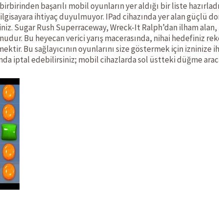
birbirinden başarılı mobil oyunların yer aldığı bir liste hazırladı
ilgisayara ihtiyaç duyulmuyor. IPad cihazında yer alan güçlü do
iniz. Sugar Rush Superraceway, Wreck-It Ralph’dan ilham alan,
nudur. Bu heyecan verici yarış macerasında, nihai hedefiniz rek
mektir. Bu sağlayıcının oyunlarını size göstermek için izninize ih
a iptal edebilirsiniz; mobil cihazlarda sol üstteki düğme aracı