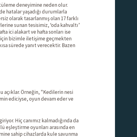
ntüleme deneyimine neden olur.
nde hatalar yaşadığı durumlarla
rsiz olarak tasarlanmış olan 17 farklı
erine sunan tesisimiz, ‘oda kahvaltı’
 ici alakart ve hafta sonları ise
 için bizimle iletişime geçmekten
kısa sürede yanıt verecektir. Bazen
 açıklar. Örneğin, "Kedilerin nesi
atmin ediciyse, oyun devam eder ve
giriyor. Hiç canımız kalmadığında da
lü eşleştirme oyunları arasında en
temine sahip cihazlarda kule savunma