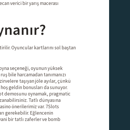
an verici bir yarış macerası
ynanır?
irilir. Oyuncular kartlarını sol baştan
n oyna seçeneği, oyunun yüksek
 kuruş bile harcamadan tanımanızı
irvelere taşıyan jöle ayılar, çünkü
 hoş geldin bonusları da sunuyor.
 slot demosunu oynamak, pragmatic
nabilirsiniz. Tatlı dünyasına
sino önerilerimiz var. 7Slots
rı gerekebilir. Eğlencenin
ani bir tatlı zaferler ve bomb