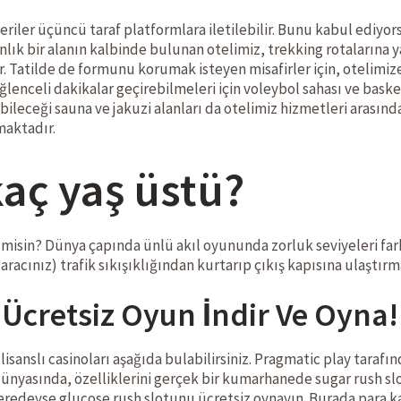
l veriler üçüncü taraf platformlara iletilebilir. Bunu kabul edi
lık bir alanın kalbinde bulunan otelimiz, trekking rotalarına y
Tatilde de formunu korumak isteyen misafirler için, otelimize 
lenceli dakikalar geçirebilmeleri için voleybol sahası ve bask
eceği sauna ve jakuzi alanları da otelimiz hizmetleri arasınd
maktadır.
aç yaş üstü?
r misin? Dünya çapında ünlü akıl oyununda zorluk seviyeleri farkl
 aracınız) trafik sıkışıklığından kurtarıp çıkış kapısına ulaştırm
 Ücretsiz Oyun İndir Ve Oyna!
sanslı casinoları aşağıda bulabilirsiniz. Pragmatic play tarafınd
ünyasında, özelliklerini gerçek bir kumarhanede sugar rush sl
 neredeyse glucose rush slotunu ücretsiz oynayın. Burada para