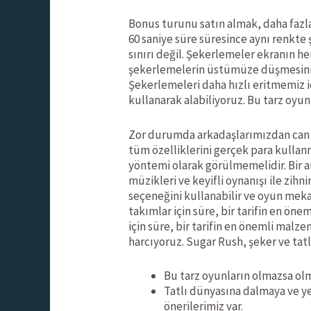
Bonus turunu satın almak, daha fazla 
60 saniye süre süresince aynı renkte
sınırı değil. Şekerlemeler ekranın he
şekerlemelerin üstümüze düşmesini 
Şekerlemeleri daha hızlı eritmemiz iç
kullanarak alabiliyoruz. Bu tarz oy
Zor durumda arkadaşlarımızdan can a
tüm özelliklerini gerçek para kulla
yöntemi olarak görülmemelidir. Bir a
müzikleri ve keyifli oynanışı ile zi
seçeneğini kullanabilir ve oyun mekani
takımlar için süre, bir tarifin en öne
için süre, bir tarifin en önemli mal
harcıyoruz. Sugar Rush, şeker ve tatl
Bu tarz oyunların olmazsa o
Tatlı dünyasına dalmaya ve ye
önerilerimiz var.