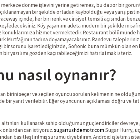
 merkeze dönme işlevini yerine getiremez, bu da zor bir görü
in açıklanamayan bir şekilde ortadan kaybolduğu veya yarış pisti
raceway içinde, her biri renk ve cinsiyet temsili açısından benze
keşfedeceksiniz. Köy yaşamını adeta modern bir şekilde misafirl
iz konuklarımıza hizmet vermektedir. Restaurant bölümünde hafta
Türk Mutfağının tadına doyamayacaksınız. Randevu talepleriniz
gi bir sorunu işaretlediğinizde, Softonic buna mümkün olan en 
 bir yazılımı gözden kaçırabileceğimizi hatırlatmak isteriz.
nu nasıl oynanır?
an birini seçer ve seçilen oyuncu sorulan kelimenin ne olduğunu
nde bir yanıt verilebilir. Eğer oyuncunun açıklaması doğru ve t
altınları kullanarak sahip olduğumuz güçlendiriciler devreye 
 onlardan can istiyoruz.
sugarrushdemotr.com
Sugar Hurry, üç
ından basitleştirilmiş sürümü diyebilirim. Android işletim sis