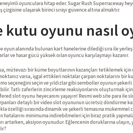
eneyimli oyunculara hitap eder. Sugar Rush Superraceway heyec
 çizgisine ulaşarak birinci sırayı güvence altına almaktır.
 kutu oyunu nasıl o
e oyun alanında bulunan kart hanelerine dilediği sıra ile yerleşt
açarlar ve hasar gücü yüksek oılan oyuncu karşılaşmayı kazanır.
arsa, mütevazı bir küme boyutlarının kazançları tetiklemek içi
noktanız varsa, işgal ettikleri noktalar çarpan noktalarını bir
o seçeneğini seçin ve yıldızlar gibi semboller oyunun şekerli z
ir. Tatlı zaferlerin zincirleme reaksiyonlarını oluşturmak için
fered slot oyunu heyecanını yaşayın! Resmi web site para ile
anları detaylı bir video slot oyununun ücretsiz döndürme kaza
akla özelliği sırasında dinamik ve şekerli temasına mükemmel ca
n hatalarını minimuma indirebilmeleri için biraz pratik yapmala
rı artarken, aksiyon oyunudur. Eğlencenin doruklarına ulaşın, y
ir?