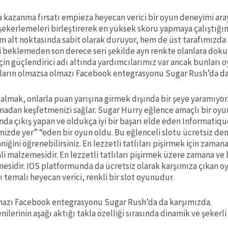
kazanma fırsatı empieza heyecan verici bir oyun deneyimi arayan
 şekerlemeleri birleştirerek en yüksek skoru yapmaya çalıştığ
m alt noktasında sabit olarak duruyor, hem de üst tarafımızda s
beklemeden son derece seri şekilde ayn renkte olanlara doku
in güçlendirici adı altında yardımcılarımız var ancak bunları o
unların olmazsa olmazı Facebook entegrasyonu Sugar Rush’da da
lmak, onlarla puan yarışına girmek dışında bir şeye yaramıyo
nmadan keşfetmenizi sağlar. Sugar Hurry eğlence amaçlı bir oy
nda çıkış yapan ve oldukça iyi bir başarı elde eden Informati
hnimizde yer” “eden bir oyun oldu. Bu eğlenceli slotu ücretsiz 
ğini öğrenebilirsiniz. En lezzetli tatlıları pişirmek için zamana
mli malzemesidir. En lezzetli tatlıları pişirmek üzere zamana ve 
zemesidir. IOS platformunda da ücretsiz olarak karşımıza çıkan 
ı temalı heyecan verici, renkli bir slot oyunudur.
lmazı Facebook entegrasyonu Sugar Rush’da da karşımızda.
nilerinin aşağı aktığı takla özelliği sırasında dinamik ve şek