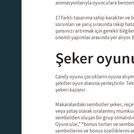
animasyonlarıyla oyunculara benzersi
17 farklı tasarıma sahip karakter ve
sorunları ve yarış sırasında rakip ha
şansınızı artırmak için gerekli bilgil
önemli yapımlar arasında yer alıyor.
Şeker oyun
Candy oyunu çocukların oyuna alışmas
şekiller oyun alanına yerleştirilir. 
şekeri kazanır.
Makaralardaki semboller şeker, reçel, 
veya yatay olarak sıralanmış mümkün
sembolden oluşan bir grup olmalıdır
Oyuncular,” “bonus turları ve sembol
sembollerini ve bonus özelliklerini a