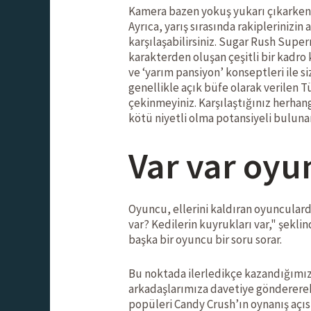
Kamera bazen yokuş yukarı çıkarken
Ayrıca, yarış sırasında rakipleriniz
karşılaşabilirsiniz. Sugar Rush Super
karakterden oluşan çeşitli bir kadro 
ve ‘yarım pansiyon’ konseptleri ile s
genellikle açık büfe olarak verilen 
çekinmeyiniz. Karşılaştığınız herhan
kötü niyetli olma potansiyeli bulunan
Var var oyu
Oyuncu, ellerini kaldıran oyunculard
var? Kedilerin kuyrukları var," şekli
başka bir oyuncu bir soru sorar.
Bu noktada ilerledikçe kazandığımız 
arkadaşlarımıza davetiye göndererek
popüleri Candy Crush’ın oynanış açıs