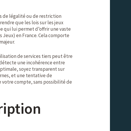
 de légalité ou de restriction
endre que les lois sur les jeux
e qui lui permet d’offrir une vaste
es Jeux) en France. Cela comporte
 majeur.
lisation de services tiers peut être
e détecte une incohérence entre
optimale, soyez transparent sur
rnes, et une tentative de
e votre compte, sans possibilité de
ription