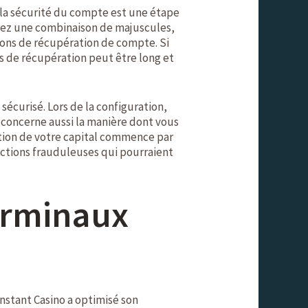
e la sécurité du compte est une étape
isez une combinaison de majuscules,
tions de récupération de compte. Si
us de récupération peut être long et
écurisé. Lors de la configuration,
le concerne aussi la manière dont vous
ection de votre capital commence par
actions frauduleuses qui pourraient
terminaux
Instant Casino a optimisé son