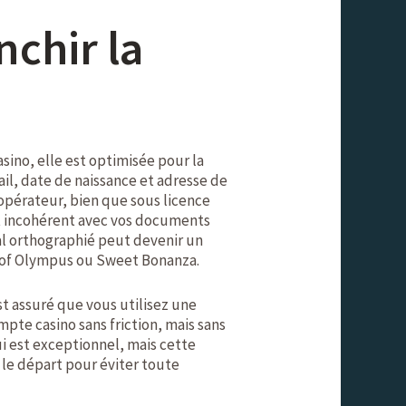
nchir la
sino, elle est optimisée pour la
ail, date de naissance et adresse de
’opérateur, bien que sous licence
est incohérent avec vos documents
mal orthographié peut devenir un
s of Olympus ou Sweet Bonanza.
est assuré que vous utilisez une
mpte casino sans friction, mais sans
i est exceptionnel, mais cette
s le départ pour éviter toute