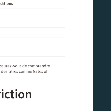
nditions
. Assurez-vous de comprendre
r des titres comme Gates of
iction