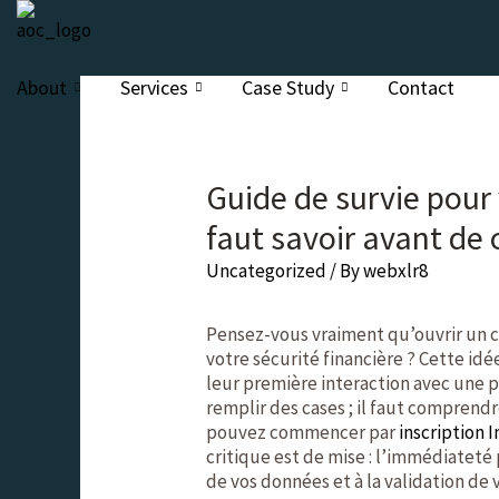
Skip
to
content
About
Services
Case Study
Contact
Guide de survie pour 
faut savoir avant de 
Uncategorized
/ By
webxlr8
Pensez-vous vraiment qu’ouvrir un 
votre sécurité financière ? Cette id
leur première interaction avec une pl
remplir des cases ; il faut comprend
pouvez commencer par
inscription 
critique est de mise : l’immédiateté 
de vos données et à la validation de v