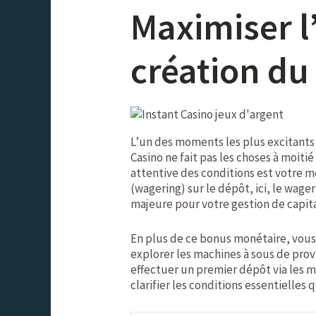
Maximiser l
création du 
L’un des moments les plus excitants 
Casino ne fait pas les choses à moiti
attentive des conditions est votre m
(wagering) sur le dépôt, ici, le wag
majeure pour votre gestion de capita
En plus de ce bonus monétaire, vous
explorer les machines à sous de pro
effectuer un premier dépôt via les m
clarifier les conditions essentielles