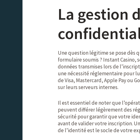
La gestion d
confidentia
Une question légitime se pose dès q
formulaire soumis ? Instant Casino, 
données transmises lors de l’inscri
une nécessité réglementaire pour lut
de Visa, Mastercard, Apple Pay ou Go
sur leurs serveurs internes.
Il est essentiel de noter que l’opér
peuvent différer légèrement des rég
sécurité pour garantir que votre ide
avant de valider votre inscription. 
de l’identité est le socle de votre e