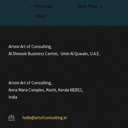
←
Previous
Next Post
→
Post
Artem Art of Consulting,
Al Shmook Business Center, Umm Al Quwain, U.A.E.
Artem Art of Consulting,
Anna Maria Complex, Kochi, Kerala 682011,
India
hello@artofconsulting.in