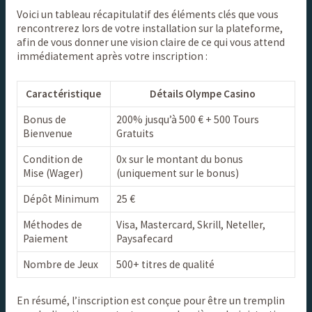
Voici un tableau récapitulatif des éléments clés que vous
rencontrerez lors de votre installation sur la plateforme,
afin de vous donner une vision claire de ce qui vous attend
immédiatement après votre inscription :
Caractéristique
Détails Olympe Casino
Bonus de
200% jusqu’à 500 € + 500 Tours
Bienvenue
Gratuits
Condition de
0x sur le montant du bonus
Mise (Wager)
(uniquement sur le bonus)
Dépôt Minimum
25 €
Méthodes de
Visa, Mastercard, Skrill, Neteller,
Paiement
Paysafecard
Nombre de Jeux
500+ titres de qualité
En résumé, l’inscription est conçue pour être un tremplin