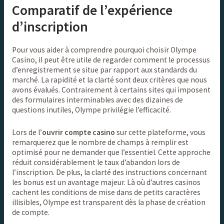
Comparatif de l’expérience
d’inscription
Pour vous aider à comprendre pourquoi choisir Olympe
Casino, il peut être utile de regarder comment le processus
d’enregistrement se situe par rapport aux standards du
marché. La rapidité et la clarté sont deux critères que nous
avons évalués. Contrairement à certains sites qui imposent
des formulaires interminables avec des dizaines de
questions inutiles, Olympe privilégie l’efficacité.
Lors de l’
ouvrir compte casino
sur cette plateforme, vous
remarquerez que le nombre de champs à remplir est
optimisé pour ne demander que l’essentiel. Cette approche
réduit considérablement le taux d’abandon lors de
l’inscription. De plus, la clarté des instructions concernant
les bonus est un avantage majeur. Là où d’autres casinos
cachent les conditions de mise dans de petits caractères
illisibles, Olympe est transparent dès la phase de création
de compte.