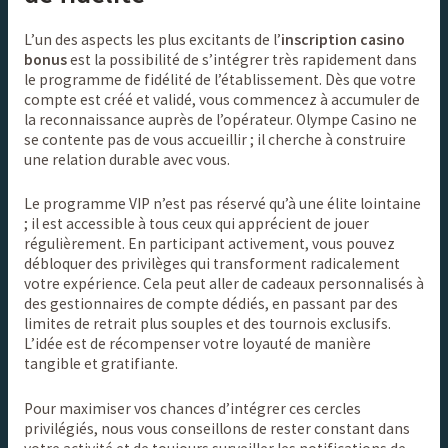
L’un des aspects les plus excitants de l’
inscription casino
bonus
est la possibilité de s’intégrer très rapidement dans
le programme de fidélité de l’établissement. Dès que votre
compte est créé et validé, vous commencez à accumuler de
la reconnaissance auprès de l’opérateur. Olympe Casino ne
se contente pas de vous accueillir ; il cherche à construire
une relation durable avec vous.
Le programme VIP n’est pas réservé qu’à une élite lointaine
; il est accessible à tous ceux qui apprécient de jouer
régulièrement. En participant activement, vous pouvez
débloquer des privilèges qui transforment radicalement
votre expérience. Cela peut aller de cadeaux personnalisés à
des gestionnaires de compte dédiés, en passant par des
limites de retrait plus souples et des tournois exclusifs.
L’idée est de récompenser votre loyauté de manière
tangible et gratifiante.
Pour maximiser vos chances d’intégrer ces cercles
privilégiés, nous vous conseillons de rester constant dans