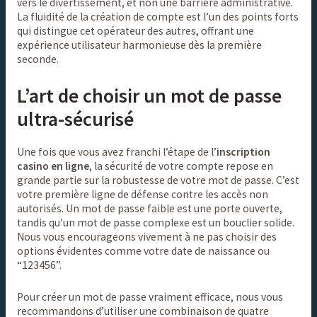
vers le divertissement, et non une barrière administrative.
La fluidité de la création de compte est l’un des points forts
qui distingue cet opérateur des autres, offrant une
expérience utilisateur harmonieuse dès la première
seconde.
L’art de choisir un mot de passe
ultra-sécurisé
Une fois que vous avez franchi l’étape de l’
inscription
casino en ligne
, la sécurité de votre compte repose en
grande partie sur la robustesse de votre mot de passe. C’est
votre première ligne de défense contre les accès non
autorisés. Un mot de passe faible est une porte ouverte,
tandis qu’un mot de passe complexe est un bouclier solide.
Nous vous encourageons vivement à ne pas choisir des
options évidentes comme votre date de naissance ou
“123456”.
Pour créer un mot de passe vraiment efficace, nous vous
recommandons d’utiliser une combinaison de quatre