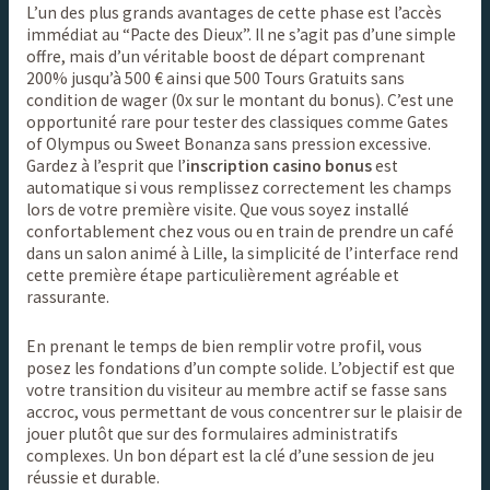
L’un des plus grands avantages de cette phase est l’accès
immédiat au “Pacte des Dieux”. Il ne s’agit pas d’une simple
offre, mais d’un véritable boost de départ comprenant
200% jusqu’à 500 € ainsi que 500 Tours Gratuits sans
condition de wager (0x sur le montant du bonus). C’est une
opportunité rare pour tester des classiques comme Gates
of Olympus ou Sweet Bonanza sans pression excessive.
Gardez à l’esprit que l’
inscription casino bonus
est
automatique si vous remplissez correctement les champs
lors de votre première visite. Que vous soyez installé
confortablement chez vous ou en train de prendre un café
dans un salon animé à Lille, la simplicité de l’interface rend
cette première étape particulièrement agréable et
rassurante.
En prenant le temps de bien remplir votre profil, vous
posez les fondations d’un compte solide. L’objectif est que
votre transition du visiteur au membre actif se fasse sans
accroc, vous permettant de vous concentrer sur le plaisir de
jouer plutôt que sur des formulaires administratifs
complexes. Un bon départ est la clé d’une session de jeu
réussie et durable.