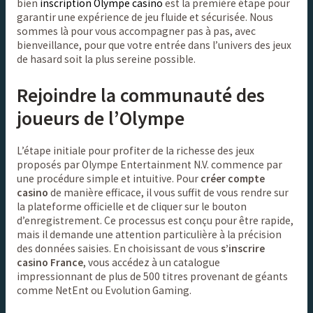
bien
inscription Olympe casino
est la première étape pour
garantir une expérience de jeu fluide et sécurisée. Nous
sommes là pour vous accompagner pas à pas, avec
bienveillance, pour que votre entrée dans l’univers des jeux
de hasard soit la plus sereine possible.
Rejoindre la communauté des
joueurs de l’Olympe
L’étape initiale pour profiter de la richesse des jeux
proposés par Olympe Entertainment N.V. commence par
une procédure simple et intuitive. Pour
créer compte
casino
de manière efficace, il vous suffit de vous rendre sur
la plateforme officielle et de cliquer sur le bouton
d’enregistrement. Ce processus est conçu pour être rapide,
mais il demande une attention particulière à la précision
des données saisies. En choisissant de vous
s’inscrire
casino France
, vous accédez à un catalogue
impressionnant de plus de 500 titres provenant de géants
comme NetEnt ou Evolution Gaming.