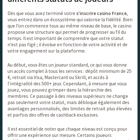
Dès que vous avez terminé votre
s’inscrire casino France
,
vous entrez dans un écosystème qui valorise la fidélité. Bien
que l’on commence tous au même niveau de base, le casino
propose une structure qui permet de progresser au fil du
temps. Il est important de comprendre que votre statut
n’est pas figé ; il évolue en fonction de votre activité et de
votre engagement sur la plateforme.
Au début, vous êtes un joueur standard, ce qui vous donne
un accès complet à tous les services : dépôt minimum de 25
€, retrait via Visa, Mastercard ou Skrill, et accès à
l’intégralité des 500+ jeux. Cependant, à mesure que vous
jouez, vous pouvez grimper dans la hiérarchie des
membres. Ce passage à des niveaux supérieurs ne change
pas seulement votre statut, mais débloque également des
avantages personnalisés, des limites de retrait plus élevées
et parfois des offres de cashback exclusives.
Il est essentiel de noter que chaque niveau est conçu pour
offrir une expérience sur mesure. Certains joueurs