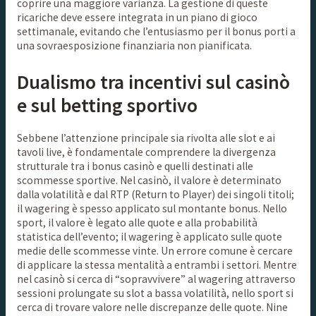
coprire una maggiore varianza. La gestione di queste
ricariche deve essere integrata in un piano di gioco
settimanale, evitando che l’entusiasmo per il bonus porti a
una sovraesposizione finanziaria non pianificata.
Dualismo tra incentivi sul casinò
e sul betting sportivo
Sebbene l’attenzione principale sia rivolta alle slot e ai
tavoli live, è fondamentale comprendere la divergenza
strutturale tra i bonus casinò e quelli destinati alle
scommesse sportive. Nel casinò, il valore è determinato
dalla volatilità e dal RTP (Return to Player) dei singoli titoli;
il wagering è spesso applicato sul montante bonus. Nello
sport, il valore è legato alle quote e alla probabilità
statistica dell’evento; il wagering è applicato sulle quote
medie delle scommesse vinte. Un errore comune è cercare
di applicare la stessa mentalità a entrambi i settori. Mentre
nel casinò si cerca di “sopravvivere” al wagering attraverso
sessioni prolungate su slot a bassa volatilità, nello sport si
cerca di trovare valore nelle discrepanze delle quote. Nine