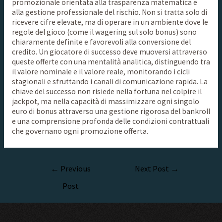
promozionale orientata alla trasparenza matematica e
alla gestione professionale del rischio. Non si tratta solo di
ricevere cifre elevate, ma di operare in un ambiente dove le
regole del gioco (come il wagering sul solo bonus) sono
chiaramente definite e favorevoli alla conversione del
credito. Un giocatore di successo deve muoversi attraverso
queste offerte con una mentalità analitica, distinguendo tra
il valore nominale e il valore reale, monitorando i cicli
stagionali e sfruttando i canali di comunicazione rapida. La
chiave del successo non risiede nella fortuna nel colpire il
jackpot, ma nella capacità di massimizzare ogni singolo
euro di bonus attraverso una gestione rigorosa del bankroll
e una comprensione profonda delle condizioni contrattuali
che governano ogni promozione offerta.
←
Previous
Next Post
→
Post