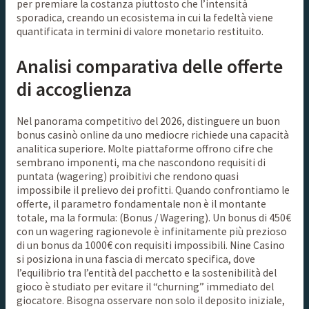
per premiare la costanza piuttosto che l’intensità
sporadica, creando un ecosistema in cui la fedeltà viene
quantificata in termini di valore monetario restituito.
Analisi comparativa delle offerte
di accoglienza
Nel panorama competitivo del 2026, distinguere un buon
bonus casinò online da uno mediocre richiede una capacità
analitica superiore. Molte piattaforme offrono cifre che
sembrano imponenti, ma che nascondono requisiti di
puntata (wagering) proibitivi che rendono quasi
impossibile il prelievo dei profitti. Quando confrontiamo le
offerte, il parametro fondamentale non è il montante
totale, ma la formula: (Bonus / Wagering). Un bonus di 450€
con un wagering ragionevole è infinitamente più prezioso
di un bonus da 1000€ con requisiti impossibili. Nine Casino
si posiziona in una fascia di mercato specifica, dove
l’equilibrio tra l’entità del pacchetto e la sostenibilità del
gioco è studiato per evitare il “churning” immediato del
giocatore. Bisogna osservare non solo il deposito iniziale,