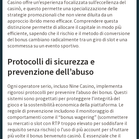
Casino offre un’esperienza focalizzata sull’eccellenza del
casinò, e questo permette una specializzazione delle
strategie promozionali che non viene diluita da un
approccio ibrido meno efficace. Comprendere questa
distinzione permette di allocare il capitale in modo più
efficiente, sapendo che il rischio e il metodo di conversione
del bonus cambiano radicalmente tra un giro di slot e una
scommessa su un evento sportivo.
Protocolli di sicurezza e
prevenzione dell’abuso
Ogni operatore serio, incluso Nine Casino, implementa
rigorosi protocolli per prevenire l’abuso dei bonus. Questi
sistemi sono progettati per proteggere l’integrità del
gioco e la sostenibilità economica della piattaforma. Le
regole di prevenzione includono il monitoraggio di
comportamenti come il “bonus wagering” (scommettere
su mercati o slot con RTP troppo elevato per soddisfare il
requisito senza rischio) o l’uso di più account per sfruttare
più volte il bonus benvenuto casinò. È essenziale che il