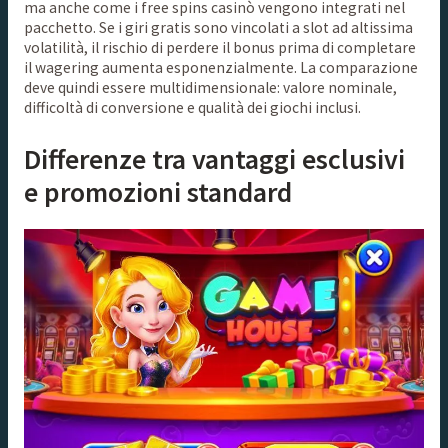
ma anche come i free spins casinò vengono integrati nel
pacchetto. Se i giri gratis sono vincolati a slot ad altissima
volatilità, il rischio di perdere il bonus prima di completare
il wagering aumenta esponenzialmente. La comparazione
deve quindi essere multidimensionale: valore nominale,
difficoltà di conversione e qualità dei giochi inclusi.
Differenze tra vantaggi esclusivi
e promozioni standard