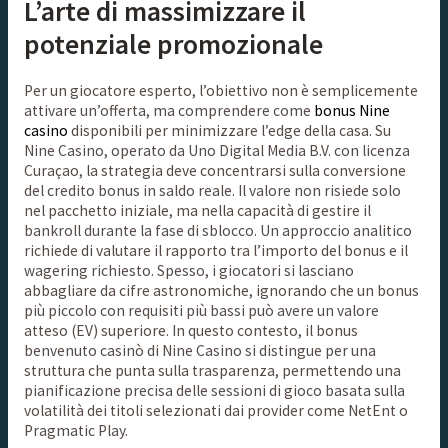
L’arte di massimizzare il
potenziale promozionale
Per un giocatore esperto, l’obiettivo non è semplicemente
attivare un’offerta, ma comprendere come
bonus Nine
casino
disponibili per minimizzare l’edge della casa. Su
Nine Casino, operato da Uno Digital Media B.V. con licenza
Curaçao, la strategia deve concentrarsi sulla conversione
del credito bonus in saldo reale. Il valore non risiede solo
nel pacchetto iniziale, ma nella capacità di gestire il
bankroll durante la fase di sblocco. Un approccio analitico
richiede di valutare il rapporto tra l’importo del bonus e il
wagering richiesto. Spesso, i giocatori si lasciano
abbagliare da cifre astronomiche, ignorando che un bonus
più piccolo con requisiti più bassi può avere un valore
atteso (EV) superiore. In questo contesto, il bonus
benvenuto casinò di Nine Casino si distingue per una
struttura che punta sulla trasparenza, permettendo una
pianificazione precisa delle sessioni di gioco basata sulla
volatilità dei titoli selezionati dai provider come NetEnt o
Pragmatic Play.