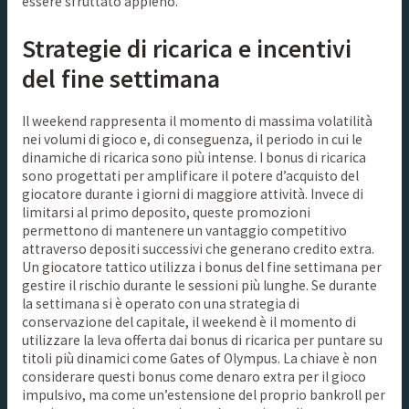
essere sfruttato appieno.
Strategie di ricarica e incentivi
del fine settimana
Il weekend rappresenta il momento di massima volatilità
nei volumi di gioco e, di conseguenza, il periodo in cui le
dinamiche di ricarica sono più intense. I bonus di ricarica
sono progettati per amplificare il potere d’acquisto del
giocatore durante i giorni di maggiore attività. Invece di
limitarsi al primo deposito, queste promozioni
permettono di mantenere un vantaggio competitivo
attraverso depositi successivi che generano credito extra.
Un giocatore tattico utilizza i bonus del fine settimana per
gestire il rischio durante le sessioni più lunghe. Se durante
la settimana si è operato con una strategia di
conservazione del capitale, il weekend è il momento di
utilizzare la leva offerta dai bonus di ricarica per puntare su
titoli più dinamici come Gates of Olympus. La chiave è non
considerare questi bonus come denaro extra per il gioco
impulsivo, ma come un’estensione del proprio bankroll per