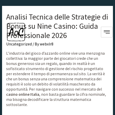
Analisi Tecnica delle Strategie di
Bonus su Nine Casino: Guida
Professionale 2026
Uncategorized
/ By
webxlr8
L’industria del gioco d’azzardo online vive una menzogna
collettiva: la maggior parte dei giocatori crede che un
bonus generoso sia un regalo, quando in realtà è un
sofisticato strumento di gestione del rischio progettato
per estendere il tempo di permanenza sul sito. La verità è
che un bonus senza una comprensione matematica dei
requisiti è solo un debito di volatilità mascherato da
opportunità. Per navigare con successo nel mercato del
casino online Italia
, non basta guardare la cifra nominale,
ma bisogna decodificare la struttura matematica
sottostante.