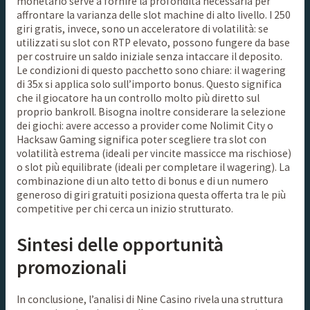
monetario serve a fornire la profondità necessaria per
affrontare la varianza delle slot machine di alto livello. I 250
giri gratis, invece, sono un acceleratore di volatilità: se
utilizzati su slot con RTP elevato, possono fungere da base
per costruire un saldo iniziale senza intaccare il deposito.
Le condizioni di questo pacchetto sono chiare: il wagering
di 35x si applica solo sull’importo bonus. Questo significa
che il giocatore ha un controllo molto più diretto sul
proprio bankroll. Bisogna inoltre considerare la selezione
dei giochi: avere accesso a provider come Nolimit City o
Hacksaw Gaming significa poter scegliere tra slot con
volatilità estrema (ideali per vincite massicce ma rischiose)
o slot più equilibrate (ideali per completare il wagering). La
combinazione di un alto tetto di bonus e di un numero
generoso di giri gratuiti posiziona questa offerta tra le più
competitive per chi cerca un inizio strutturato.
Sintesi delle opportunità
promozionali
In conclusione, l’analisi di Nine Casino rivela una struttura