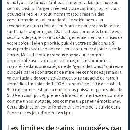
deux types de fonds n’ont pas la même valeur juridique au
sein du casino. L’argent réel est votre capital propre ; vous
pouvez le retirer à tout moment (sous réserve des
conditions de retrait standard). Le solde bonus, en
revanche, est un crédit de jeu. Vous ne pouvez pas le retirer
tant que le wagering de 10x n’est pas complété. Lors de vos
sessions de jeu, le casino déduit généralement vos mises de
votre solde réel en priorité, puis de votre solde bonus. Si
vous perdez votre solde réel, vous continuez à jouer avec le
bonus. Mais attention : si vous gagnez une somme
importante avec votre solde bonus, cette somme est
transférée dans une catégorie de “gains de bonus” qui reste
bloquée par les conditions de mise. Ne confondez jamais la
valeur faciale de votre solde avec votre capacité de retrait
immédiat. Un solde de 1 000 € composé de 100 € de cash et
900 € de bonus est beaucoup moins puissant qu’un solde de
500 € en cash pur. Apprenez à lire votre interface de compte
comme un comptable, pas comme un parieur émotionnel.
Cette distinction est le fondement même de la survie dans
l’univers des jeux d’argent en ligne.
Les limites de gains imposées par