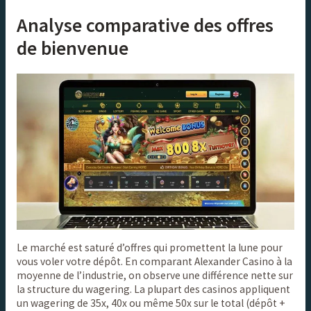
Analyse comparative des offres
de bienvenue
Le marché est saturé d’offres qui promettent la lune pour
vous voler votre dépôt. En comparant Alexander Casino à la
moyenne de l’industrie, on observe une différence nette sur
la structure du wagering. La plupart des casinos appliquent
un wagering de 35x, 40x ou même 50x sur le total (dépôt +