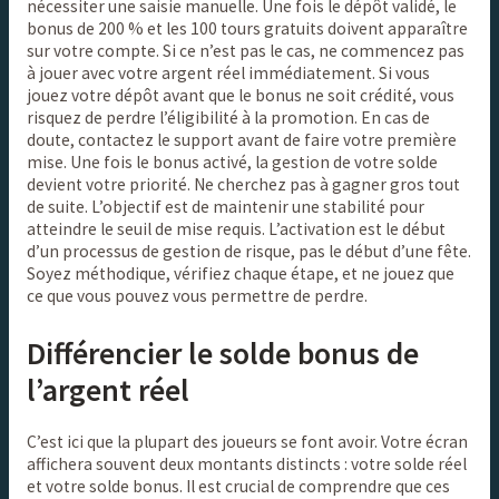
nécessiter une saisie manuelle. Une fois le dépôt validé, le
bonus de 200 % et les 100 tours gratuits doivent apparaître
sur votre compte. Si ce n’est pas le cas, ne commencez pas
à jouer avec votre argent réel immédiatement. Si vous
jouez votre dépôt avant que le bonus ne soit crédité, vous
risquez de perdre l’éligibilité à la promotion. En cas de
doute, contactez le support avant de faire votre première
mise. Une fois le bonus activé, la gestion de votre solde
devient votre priorité. Ne cherchez pas à gagner gros tout
de suite. L’objectif est de maintenir une stabilité pour
atteindre le seuil de mise requis. L’activation est le début
d’un processus de gestion de risque, pas le début d’une fête.
Soyez méthodique, vérifiez chaque étape, et ne jouez que
ce que vous pouvez vous permettre de perdre.
Différencier le solde bonus de
l’argent réel
C’est ici que la plupart des joueurs se font avoir. Votre écran
affichera souvent deux montants distincts : votre solde réel
et votre solde bonus. Il est crucial de comprendre que ces