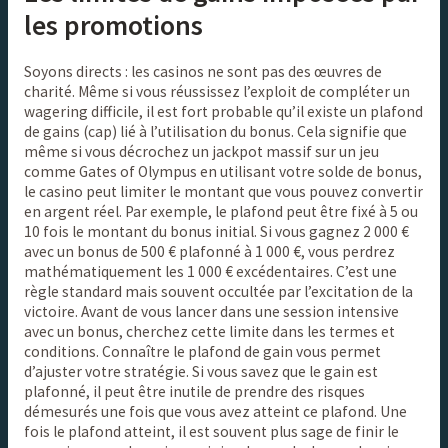
les promotions
Soyons directs : les casinos ne sont pas des œuvres de
charité. Même si vous réussissez l’exploit de compléter un
wagering difficile, il est fort probable qu’il existe un plafond
de gains (cap) lié à l’utilisation du bonus. Cela signifie que
même si vous décrochez un jackpot massif sur un jeu
comme Gates of Olympus en utilisant votre solde de bonus,
le casino peut limiter le montant que vous pouvez convertir
en argent réel. Par exemple, le plafond peut être fixé à 5 ou
10 fois le montant du bonus initial. Si vous gagnez 2 000 €
avec un bonus de 500 € plafonné à 1 000 €, vous perdrez
mathématiquement les 1 000 € excédentaires. C’est une
règle standard mais souvent occultée par l’excitation de la
victoire. Avant de vous lancer dans une session intensive
avec un bonus, cherchez cette limite dans les termes et
conditions. Connaître le plafond de gain vous permet
d’ajuster votre stratégie. Si vous savez que le gain est
plafonné, il peut être inutile de prendre des risques
démesurés une fois que vous avez atteint ce plafond. Une
fois le plafond atteint, il est souvent plus sage de finir le