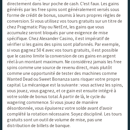
directement dans leur poche de cash. C’est faux. Les gains
générés par les free spins sont généralement versés sous
forme de crédit de bonus, soumis à leurs propres règles de
conversion. Si vous utilisez vos tours gratuits sur un titre de
chez Pragmatic Play ou NetEnt, les gains que vous
accumulez seront bloqués par une exigence de mise
spécifique. Chez Alexander Casino, il est impératif de
vérifier si les gains des spins sont plafonnés. Par exemple,
si vous gagnez 50 € avec vos tours gratuits, il est possible
que le casino limite la conversion de ces gains en argent
réel à un montant maximum. Ne considérez jamais les free
spins comme une source de revenu direct, mais plutôt
comme une opportunité de tester des machines comme
Wanted Dead ou Sweet Bonanza sans risquer votre propre
capital. La mécanique est la suivante : vous activez les spins,
vous jouez, vous gagnez, et ce gain est ensuite intégré à
votre solde de bonus total. À partir de là, le cycle du
wagering commence. Si vous jouez de manière
désordonnée, vous épuiserez votre solde avant d’avoir
complété la rotation nécessaire. Soyez discipliné. Les tours
gratuits sont un outil de volume de mise, pas une
distribution de billets de banque.