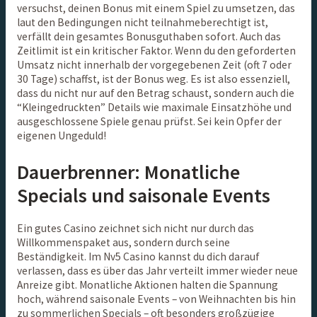
versuchst, deinen Bonus mit einem Spiel zu umsetzen, das
laut den Bedingungen nicht teilnahmeberechtigt ist,
verfällt dein gesamtes Bonusguthaben sofort. Auch das
Zeitlimit ist ein kritischer Faktor. Wenn du den geforderten
Umsatz nicht innerhalb der vorgegebenen Zeit (oft 7 oder
30 Tage) schaffst, ist der Bonus weg. Es ist also essenziell,
dass du nicht nur auf den Betrag schaust, sondern auch die
“Kleingedruckten” Details wie maximale Einsatzhöhe und
ausgeschlossene Spiele genau prüfst. Sei kein Opfer der
eigenen Ungeduld!
Dauerbrenner: Monatliche
Specials und saisonale Events
Ein gutes Casino zeichnet sich nicht nur durch das
Willkommenspaket aus, sondern durch seine
Beständigkeit. Im Nv5 Casino kannst du dich darauf
verlassen, dass es über das Jahr verteilt immer wieder neue
Anreize gibt. Monatliche Aktionen halten die Spannung
hoch, während saisonale Events – von Weihnachten bis hin
zu sommerlichen Specials – oft besonders großzügige