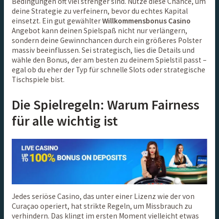
Bedingungen oft viel strenger sind. Nutze diese Chance, um
deine Strategie zu verfeinern, bevor du echtes Kapital
einsetzt. Ein gut gewählter
Willkommensbonus Casino
Angebot kann deinen Spielspaß nicht nur verlängern,
sondern deine Gewinnchancen durch ein größeres Polster
massiv beeinflussen. Sei strategisch, lies die Details und
wähle den Bonus, der am besten zu deinem Spielstil passt –
egal ob du eher der Typ für schnelle Slots oder strategische
Tischspiele bist.
Die Spielregeln: Warum Fairness
für alle wichtig ist
Jedes seriöse Casino, das unter einer Lizenz wie der von
Curaçao operiert, hat strikte Regeln, um Missbrauch zu
verhindern. Das klingt im ersten Moment vielleicht etwas