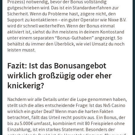
Prozess) notwendig, bevor der Bonus vollständig
gutgeschrieben wird. Das ist ein Standardverfahren zur
Sicherheit. Wenn du Probleme hast, zögere nicht, den
Support zu kontaktieren – ein guter Operator wie Nixxe B.V.
wird dir schnell weiterhelfen. Wenn der Bonus einmal
aktiviert ist, siehst du ihn meistens in deinem Kontostand
unter einem separaten “Bonus-Guthaben” angezeigt. So
behältst du immer den Überblick, wie viel Umsatz du noch
leisten musst.
Fazit: Ist das Bonusangebot
wirklich großzügig oder eher
knickerig?
Nachdem wir alle Details unter die Lupe genommen haben,
stellt sich die alles entscheidende Frage: Ist das Nv5 Casino
wirklich ein guter Deal? Wenn man die harten Fakten
betrachtet, fällt das Urteil recht positiv aus. Ein Bonus, der
bis zu 5.000€ umfasst, kombiniert mit 80 Freispielen ohne
Einzahlung, ist ein starkes Statement. Besonders der