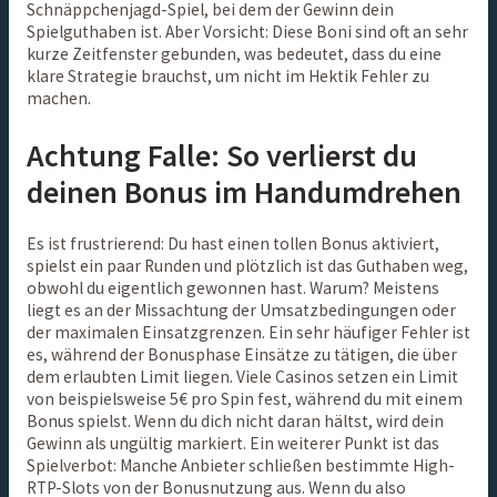
Schnäppchenjagd-Spiel, bei dem der Gewinn dein
Spielguthaben ist. Aber Vorsicht: Diese Boni sind oft an sehr
kurze Zeitfenster gebunden, was bedeutet, dass du eine
klare Strategie brauchst, um nicht im Hektik Fehler zu
machen.
Achtung Falle: So verlierst du
deinen Bonus im Handumdrehen
Es ist frustrierend: Du hast einen tollen Bonus aktiviert,
spielst ein paar Runden und plötzlich ist das Guthaben weg,
obwohl du eigentlich gewonnen hast. Warum? Meistens
liegt es an der Missachtung der Umsatzbedingungen oder
der maximalen Einsatzgrenzen. Ein sehr häufiger Fehler ist
es, während der Bonusphase Einsätze zu tätigen, die über
dem erlaubten Limit liegen. Viele Casinos setzen ein Limit
von beispielsweise 5€ pro Spin fest, während du mit einem
Bonus spielst. Wenn du dich nicht daran hältst, wird dein
Gewinn als ungültig markiert. Ein weiterer Punkt ist das
Spielverbot: Manche Anbieter schließen bestimmte High-
RTP-Slots von der Bonusnutzung aus. Wenn du also