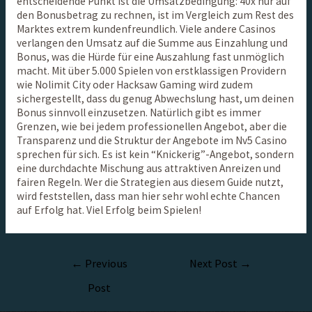
entscheidende Punkt ist die Umsatzbedingung: 40x nur auf
den Bonusbetrag zu rechnen, ist im Vergleich zum Rest des
Marktes extrem kundenfreundlich. Viele andere Casinos
verlangen den Umsatz auf die Summe aus Einzahlung und
Bonus, was die Hürde für eine Auszahlung fast unmöglich
macht. Mit über 5.000 Spielen von erstklassigen Providern
wie Nolimit City oder Hacksaw Gaming wird zudem
sichergestellt, dass du genug Abwechslung hast, um deinen
Bonus sinnvoll einzusetzen. Natürlich gibt es immer
Grenzen, wie bei jedem professionellen Angebot, aber die
Transparenz und die Struktur der Angebote im Nv5 Casino
sprechen für sich. Es ist kein “Knickerig”-Angebot, sondern
eine durchdachte Mischung aus attraktiven Anreizen und
fairen Regeln. Wer die Strategien aus diesem Guide nutzt,
wird feststellen, dass man hier sehr wohl echte Chancen
auf Erfolg hat. Viel Erfolg beim Spielen!
←
Previous
Next Post
→
Post