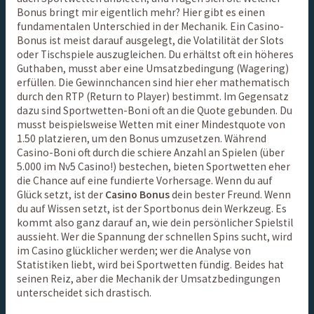
Bonus bringt mir eigentlich mehr? Hier gibt es einen
fundamentalen Unterschied in der Mechanik. Ein Casino-
Bonus ist meist darauf ausgelegt, die Volatilität der Slots
oder Tischspiele auszugleichen. Du erhältst oft ein höheres
Guthaben, musst aber eine Umsatzbedingung (Wagering)
erfüllen. Die Gewinnchancen sind hier eher mathematisch
durch den RTP (Return to Player) bestimmt. Im Gegensatz
dazu sind Sportwetten-Boni oft an die Quote gebunden. Du
musst beispielsweise Wetten mit einer Mindestquote von
1.50 platzieren, um den Bonus umzusetzen. Während
Casino-Boni oft durch die schiere Anzahl an Spielen (über
5.000 im Nv5 Casino!) bestechen, bieten Sportwetten eher
die Chance auf eine fundierte Vorhersage. Wenn du auf
Glück setzt, ist der
Casino Bonus
dein bester Freund. Wenn
du auf Wissen setzt, ist der Sportbonus dein Werkzeug. Es
kommt also ganz darauf an, wie dein persönlicher Spielstil
aussieht. Wer die Spannung der schnellen Spins sucht, wird
im Casino glücklicher werden; wer die Analyse von
Statistiken liebt, wird bei Sportwetten fündig. Beides hat
seinen Reiz, aber die Mechanik der Umsatzbedingungen
unterscheidet sich drastisch.