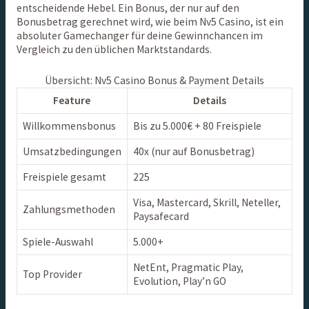
entscheidende Hebel. Ein Bonus, der nur auf den
Bonusbetrag gerechnet wird, wie beim Nv5 Casino, ist ein
absoluter Gamechanger für deine Gewinnchancen im
Vergleich zu den üblichen Marktstandards.
Übersicht: Nv5 Casino Bonus & Payment Details
Feature
Details
Willkommensbonus
Bis zu 5.000€ + 80 Freispiele
Umsatzbedingungen
40x (nur auf Bonusbetrag)
Freispiele gesamt
225
Visa, Mastercard, Skrill, Neteller,
Zahlungsmethoden
Paysafecard
Spiele-Auswahl
5.000+
NetEnt, Pragmatic Play,
Top Provider
Evolution, Play’n GO