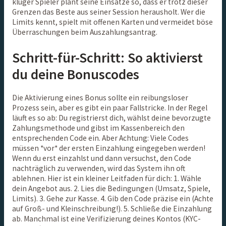
kluger Spieler plant seine Einsätze so, dass er trotz dieser
Grenzen das Beste aus seiner Session herausholt. Wer die
Limits kennt, spielt mit offenen Karten und vermeidet böse
Überraschungen beim Auszahlungsantrag.
Schritt-für-Schritt: So aktivierst
du deine Bonuscodes
Die Aktivierung eines Bonus sollte ein reibungsloser
Prozess sein, aber es gibt ein paar Fallstricke. In der Regel
läuft es so ab: Du registrierst dich, wählst deine bevorzugte
Zahlungsmethode und gibst im Kassenbereich den
entsprechenden Code ein. Aber Achtung: Viele Codes
müssen *vor* der ersten Einzahlung eingegeben werden!
Wenn du erst einzahlst und dann versuchst, den Code
nachträglich zu verwenden, wird das System ihn oft
ablehnen. Hier ist ein kleiner Leitfaden für dich: 1. Wähle
dein Angebot aus. 2. Lies die Bedingungen (Umsatz, Spiele,
Limits). 3. Gehe zur Kasse. 4. Gib den Code präzise ein (Achte
auf Groß- und Kleinschreibung!). 5. Schließe die Einzahlung
ab. Manchmal ist eine Verifizierung deines Kontos (KYC-