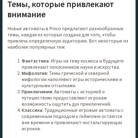
Темы, которые привлекают
внимание
Новые автоматы в Pinco предлагают разнообразные
темы, каждая из которых создана для того, чтобы
привлечь определенную аудиторию. Вот некоторые из
наиболее популярных тем:
Фантастика:
Игры на тему космоса и будущего
привлекают поклонников науки и искусства.
Мифология:
Темы греческой и северной
мифологии наполняют игры историческими и
культурными отсылками.
Приключения:
Автоматы с историей о
путешествиях предоставляют игрокам
возможность ощутить дух приключений.
Классика:
Традиционные игровые автоматы с
современным подходом к геймплею остаются
вне времени и привлекают ностальгирующих
игроков.