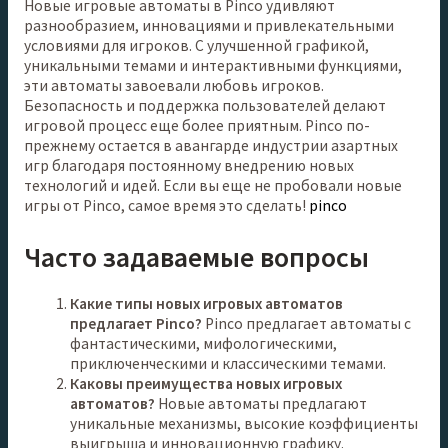
Новые игровые автоматы в Pinco удивляют
разнообразием, инновациями и привлекательными
условиями для игроков. С улучшенной графикой,
уникальными темами и интерактивными функциями,
эти автоматы завоевали любовь игроков.
Безопасность и поддержка пользователей делают
игровой процесс еще более приятным. Pinco по-
прежнему остается в авангарде индустрии азартных
игр благодаря постоянному внедрению новых
технологий и идей. Если вы еще не пробовали новые
игры от Pinco, самое время это сделать!
pinco
Часто задаваемые вопросы
Какие типы новых игровых автоматов
предлагает Pinco?
Pinco предлагает автоматы с
фантастическими, мифологическими,
приключенческими и классическими темами.
Каковы преимущества новых игровых
автоматов?
Новые автоматы предлагают
уникальные механизмы, высокие коэффициенты
выигрыша и инновационную графику.