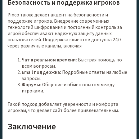
Безопасность и поддержка игроков
Pinco также делает акцент на безопасности и
поддержке игроков. Внедрение современных
технологий шифрования и постоянный контроль за
игрой обеспечивают надежную защиту данных
пользователей. Поддержка клиентов доступна 24/7
через различные каналы, включая:
Чат в реальном времени:
Быстрая помощь по
всем вопросам.
Email поддержка:
Подробные ответы на любые
запросы.
Форумы:
Общение и обмен опытом между
игроками.
Такой подход добавляет уверенности и комфорта
игрокам, что делает сайт более привлекательным.
Заключение