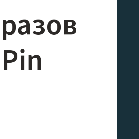
разов
 Pin
й