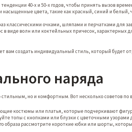
енденции 40-х и 50-х годов, чтобы принять вызов време
и насыщенные цвета, такие как красный, синий и белый,
аз классическими очками, шляпами и перчатками для за
с в виде волн или коктейльных причесок, характерных д
ет вам создать индивидуальный стиль, который будет от
ального наряда
 стильным, но и комфортным. Вот несколько советов по 
ющие костюмы или платья, которые подчеркивают фигур
йте топы с кнопками или блузки с цветочными узорами д
о образа рассмотрите короткие юбки или шорты, которы