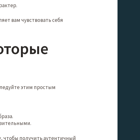
рактер.
яет вам чувствовать себя
которые
Следуйте этим простым
браза.
азительными.
у, чтобы получить аутентичный