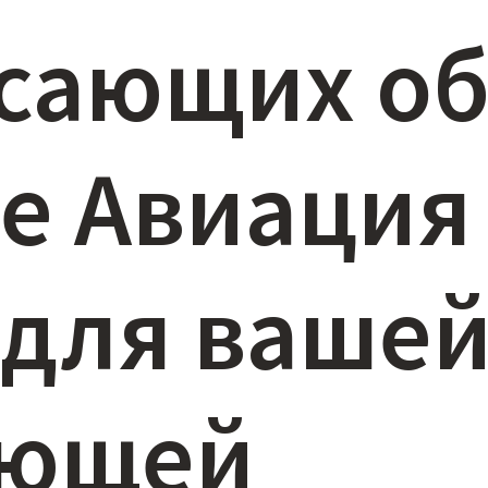
сающих об
ле Авиация
 для ваше
ующей