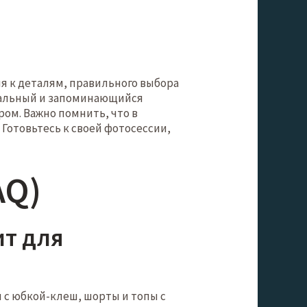
ия к деталям, правильного выбора
икальный и запоминающийся
ом. Важно помнить, что в
Готовьтесь к своей фотосессии,
AQ)
ит для
я с юбкой-клеш, шорты и топы с