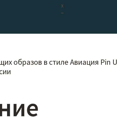
X
их образов в стиле Авиация Pin 
сии
ние