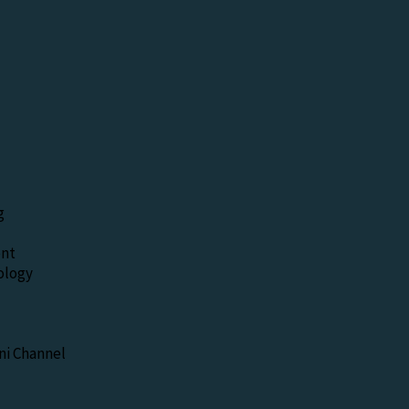
g
nt
ology
i Channel