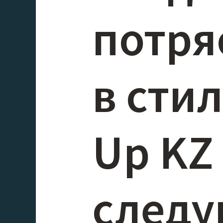
потря
в сти
Up KZ
след