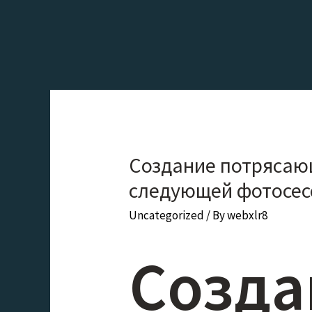
Создание потрясающ
следующей фотосес
Uncategorized
/ By
webxlr8
Созда