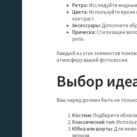
Ретро:
Исследуйте модные т
Цвета:
Используйте яркие 
контраст.
Аксессуары:
Дополните обр
Прическа:
Стилизации воло
роль.
Каждый из этих элементов помож
атмосферу вашей фотосессии.
Выбор иде
Ваш наряд должен быть не только
Костюм:
Подберите облега
Классический топ:
Использу
Юбка или шорты:
Для живог
верхом.