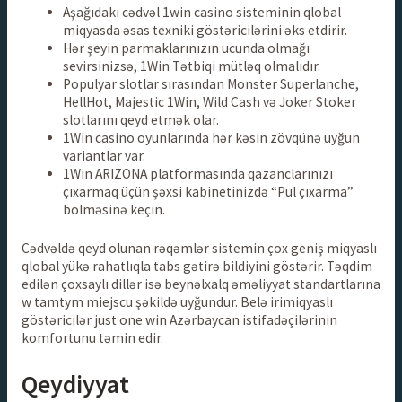
Aşağıdakı cədvəl 1win casino sisteminin qlobal
miqyasda əsas texniki göstəricilərini əks etdirir.
Hər şeyin parmaklarınızın ucunda olmağı
sevirsinizsə, 1Win Tətbiqi mütləq olmalıdır.
Populyar slotlar sırasından Monster Superlanche,
HellHot, Majestic 1Win, Wild Cash və Joker Stoker
slotlarını qeyd etmək olar.
1Win casino oyunlarında hər kəsin zövqünə uyğun
variantlar var.
1Win ARIZONA platformasında qazanclarınızı
çıxarmaq üçün şəxsi kabinetinizdə “Pul çıxarma”
bölməsinə keçin.
Cədvəldə qeyd olunan rəqəmlər sistemin çox geniş miqyaslı
qlobal yükə rahatlıqla tabs gətirə bildiyini göstərir. Təqdim
edilən çoxsaylı dillər isə beynəlxalq əməliyyat standartlarına
w tamtym miejscu şəkildə uyğundur. Belə irimiqyaslı
göstəricilər just one win Azərbaycan istifadəçilərinin
komfortunu təmin edir.
Qeydiyyat