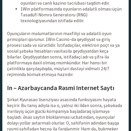
oyunları və canlı kazino təcrübəsi təqdim edir.
1Win platformasında oyunların ədalətli olması üçün
Təsadüfi Nömrə Generatoru (RNG)
texnologiyasından istifadə edilir.
Oyunçuların məlumatlarının məxfiliyi və ədalətli oyun
prinsipləri qorunur. 1Win Casino-da qeydiyyat və giriş
prosesi sadə və sürətlidir. İstifadəçilər, elektron poçt və ya
sosial şəbəkə hesabları vasitəsilə qeydiyyatdan keçə
bilərlər. Qeydiyyatdan sonra, istifadəçi adı və şifrə ilə
platformaya daxil olmaq mümkündür. Hər hansı bir
çətinliklə qarşılaşdıqda, müştəri dəstəyi xidməti 24/7
rejimində kömək etməyə hazırdır.
In – Azərbaycanda Rəsmi Internet Saytı
Şirkət Kyurasao lisenziyası əsasında funksiyasını həyata
keçirir. Bu tanış adıyla isə o, yalnız iki ildən sonra, şəbəkədə
irəriləyiş üçün güclü kompaniya başladaraq işləməyə
başladı. Əsas saytın bloklanması ucbatından, oyunçular
dolayı yollar axtarmalı olurlar. O, səhifənin adından başqa
rəsmi səhifədən heçnə ilə fərqlənmir. Həm də, bukmeker