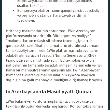
kriptovalyutalar daxil olmaqla çoxsaylı ödəniş
üsulları təklif edir.
Bu lisenziya platformanın qanuni çərçivədə işlədiyini
və beynəlxalq standartlara cavab verdiyini
təsdiqləyir.
İstifadəçi məlumatlarının qorunması 1Win Azerbaycan
platformasında prioritetdir. Bütün şəxsi və maliyyə”
“məlumatları ən müasir şifrələmə texnologiyaları ilə
qorunur. SSL sertifikatı məlumatların ötürülməsi zamanı
təhlükəsizliyi təmin edir. 1Win platformasında oyunların
ədalətli olması üçün Təsadüfi Nömrə Generatoru (RNG)
texnologiyasından istifadə edilir. Bu texnologiya oyun
nəticələrinin tamamilə təsadüfi olmasını təmin edir və hər
hansı bir manipulyasiyanın qarşısını alır. 1Win Azerbaycan
komandası olaraq qumar oyunlarının əyləncə məqsədi
daşıdığını və gəlir mənbəyi olmadığını vurğulamaq istəyirik.
In Azerbaycan-da Məsuliyyətli Qumar
1Win bukmeker kontoru müştərilər üçün böyük sayda
təklifləri ilə bütün dünyada məşhurdur. Kontor təkcə idman