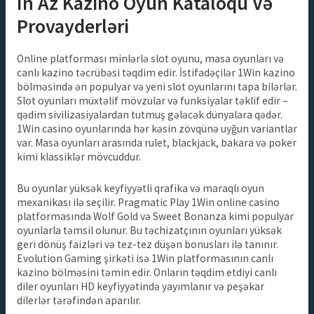
In Az Kazino Oyun Kataloqu Və
Provayderləri
Online platforması minlərlə slot oyunu, masa oyunları və
canlı kazino təcrübəsi təqdim edir. İstifadəçilər 1Win kazino
bölməsində ən populyar və yeni slot oyunlarını tapa bilərlər.
Slot oyunları müxtəlif mövzular və funksiyalar təklif edir –
qədim sivilizasiyalardan tutmuş gələcək dünyalara qədər.
1Win casino oyunlarında hər kəsin zövqünə uyğun variantlar
var. Masa oyunları arasında rulet, blackjack, bakara və poker
kimi klassiklər mövcuddur.
Bu oyunlar yüksək keyfiyyətli qrafika və maraqlı oyun
mexanikası ilə seçilir. Pragmatic Play 1Win online casino
platformasında Wolf Gold və Sweet Bonanza kimi populyar
oyunlarla təmsil olunur. Bu təchizatçının oyunları yüksək
geri dönüş faizləri və tez-tez düşən bonusları ilə tanınır.
Evolution Gaming şirkəti isə 1Win platformasının canlı
kazino bölməsini təmin edir. Onların təqdim etdiyi canlı
diler oyunları HD keyfiyyətində yayımlanır və peşəkar
dilerlər tərəfindən aparılır.