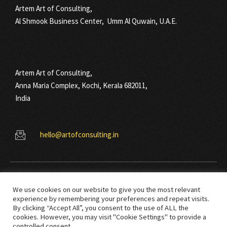
Artem Art of Consulting,
Al Shmook Business Center, Umm Al Quwain, U.A.E.
Artem Art of Consulting,
Anna Maria Complex, Kochi, Kerala 682011,
India
hello@artofconsulting.in
We use cookies on our website to give you the most relevant
experience by remembering your preferences and repeat visits.
By clicking “Accept All”, you consent to the use of ALL the
cookies. However, you may visit "Cookie Settings" to provide a
© Copyright 2021 Art Of Consulting. All right reserved.
controlled consent.