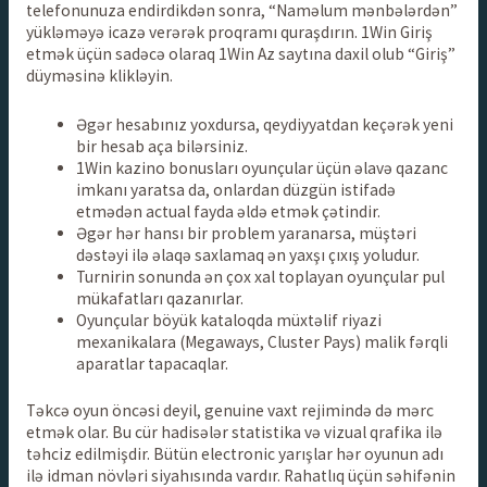
telefonunuza endirdikdən sonra, “Naməlum mənbələrdən”
yükləməyə icazə verərək proqramı quraşdırın. 1Win Giriş
etmək üçün sadəcə olaraq 1Win Az saytına daxil olub “Giriş”
düyməsinə klikləyin.
Əgər hesabınız yoxdursa, qeydiyyatdan keçərək yeni
bir hesab aça bilərsiniz.
1Win kazino bonusları oyunçular üçün əlavə qazanc
imkanı yaratsa da, onlardan düzgün istifadə
etmədən actual fayda əldə etmək çətindir.
Əgər hər hansı bir problem yaranarsa, müştəri
dəstəyi ilə əlaqə saxlamaq ən yaxşı çıxış yoludur.
Turnirin sonunda ən çox xal toplayan oyunçular pul
mükafatları qazanırlar.
Oyunçular böyük kataloqda müxtəlif riyazi
mexanikalara (Megaways, Cluster Pays) malik fərqli
aparatlar tapacaqlar.
Təkcə oyun öncəsi deyil, genuine vaxt rejimində də mərc
etmək olar. Bu cür hadisələr statistika və vizual qrafika ilə
təhciz edilmişdir. Bütün electronic yarışlar hər oyunun adı
ilə idman növləri siyahısında vardır. Rahatlıq üçün səhifənin