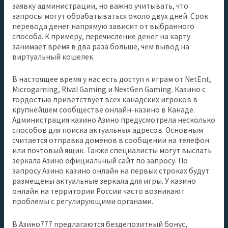
заявку администрации, но важно учитывать, что
запросы могут обрабатываться около двух дней. Срок
перевода денег напрямую зависит от выбранного
способа. К примеру, перечисление денег на карту
занимает время в два раза больше, чем вывод на
виртуальный кошелек.
В настоящее время у нас есть доступ к играм от NetEnt,
Microgaming, Rival Gaming и NextGen Gaming. Казино с
гордостью приветствует всех канадских игроков в
крупнейшем сообществе онлайн-казино в Канаде.
Администрация казино Азино предусмотрела несколько
способов для поиска актуальных адресов. Основным
считается отправка доменов в сообщении на телефон
или почтовый ящик. Также специалисты могут выслать
зеркала Азино официальный сайт по запросу. По
запросу Азино казино онлайн на первых строках будут
размещены актуальные зеркала для игры. У казино
онлайн на территории России часто возникают
проблемы с регулирующими органами.
В Азино777 предлагаются бездепозитный бонус,