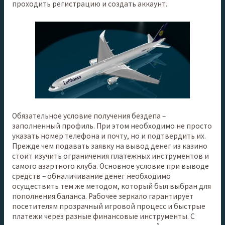
проходить регистрацию и создать аккаунт.
Обязательное условие получения бездепа –
заполненный профиль. При этом необходимо не просто
указать номер телефона и почту, но и подтвердить их.
Прежде чем подавать заявку на вывод денег из казино
стоит изучить ограничения платежных инструментов и
самого азартного клуба. Основное условие при выводе
средств – обналичивание денег необходимо
осуществить тем же методом, который был выбран для
пополнения баланса. Рабочее зеркало гарантирует
посетителям прозрачный игровой процесс и быстрые
платежи через разные финансовые инструменты. С