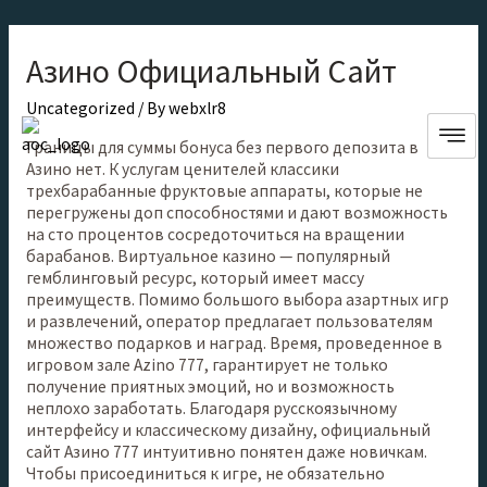
Азино Официальный Сайт
Uncategorized
/ By
webxlr8
Границы для суммы бонуса без первого депозита в
Азино нет. К услугам ценителей классики
трехбарабанные фруктовые аппараты, которые не
перегружены доп способностями и дают возможность
на сто процентов сосредоточиться на вращении
барабанов. Виртуальное казино — популярный
гемблинговый ресурс, который имеет массу
преимуществ. Помимо большого выбора азартных игр
и развлечений, оператор предлагает пользователям
множество подарков и наград. Время, проведенное в
игровом зале Azino 777, гарантирует не только
получение приятных эмоций, но и возможность
неплохо заработать. Благодаря русскоязычному
интерфейсу и классическому дизайну, официальный
сайт Азино 777 интуитивно понятен даже новичкам.
Чтобы присоединиться к игре, не обязательно