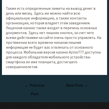
Также есть определенные лимиты на вывод денег в
день или месяц. Здесь же можно найти всю
официальную информацию, а также контакты
организации, которая владеет этим заведением.
Лицензия казино также входит в перечень основных
документов. Здесь нет лишних кнопок, за счет чего
всеми действиями на сайте очень просто управлять. На
протяжении всего времени никакая лишняя
информация не будет вас отвлекать от основного
процесса. Мобильная версия казино Azino777 доступна
для каждого обладателя мобильного устройства-
смартфона ил иже планшета, достигшего
совершеннолетия.
←
Previous
Next Post
→
Post