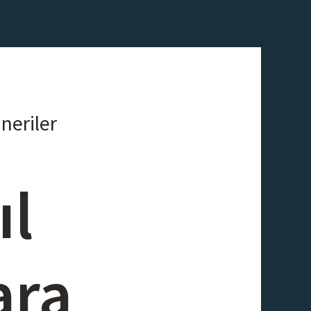
Öneriler
ıl
ara