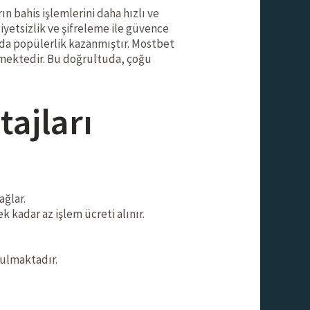
ın bahis işlemlerini daha hızlı ve
iyetsizlik ve şifreleme ile güvence
sında popülerlik kazanmıştır. Mostbet
ekmektedir. Bu doğrultuda, çoğu
ajları
ağlar.
 kadar az işlem ücreti alınır.
nulmaktadır.