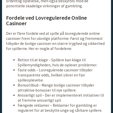
ordentlig oplevelse, men også beskyttes mod de
potentielle skadelige virkninger af gambling.
Fordele ved Lovregulerede Online
Casinoer
Der er flere fordele ved at spille på lovregulerede online
casinoer frem for ulovlige platforme. Først og fremmest
tilbyder de lovlige casinoer en større tryghed og sikkerhed
for spillerne. Her er nogle af fordelene:
Retten til at klage – Spillere kan klage til
Spillemyndigheden, hvis de oplever problemer.
Faste odds – Lovregulerede casinoer tilbyder
transparente odds, hvilket sikrer en fair
spilleoplevelse.
Bonustilbud – Mange lovlige casinoer tilbyder
attraktive bonusser til nye spillere.
Ansvarligt spil – Der er implementeret initiativer til
at fremme ansvarligt spil.
Fængede reklamer – Reklamer for gambling er
reguleret for at beskytte unge og sårbare spillere.