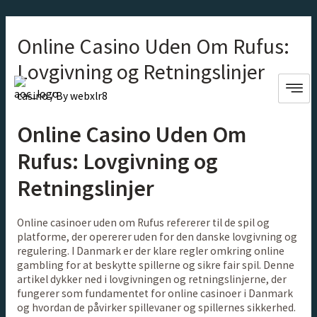
Online Casino Uden Om Rufus:
Lovgivning og Retningslinjer
casino
/ By
webxlr8
Online Casino Uden Om
Rufus: Lovgivning og
Retningslinjer
Online casinoer uden om Rufus refererer til de spil og
platforme, der opererer uden for den danske lovgivning og
regulering. I Danmark er der klare regler omkring online
gambling for at beskytte spillerne og sikre fair spil. Denne
artikel dykker ned i lovgivningen og retningslinjerne, der
fungerer som fundamentet for online casinoer i Danmark
og hvordan de påvirker spillevaner og spillernes sikkerhed.