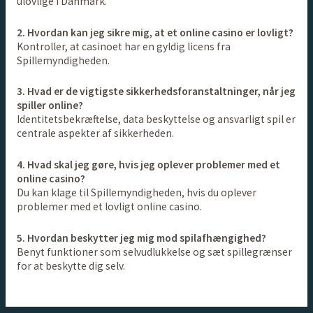
ulovlige i Danmark.
2. Hvordan kan jeg sikre mig, at et online casino er lovligt?
Kontroller, at casinoet har en gyldig licens fra
Spillemyndigheden.
3. Hvad er de vigtigste sikkerhedsforanstaltninger, når jeg
spiller online?
Identitetsbekræftelse, data beskyttelse og ansvarligt spil er
centrale aspekter af sikkerheden.
4. Hvad skal jeg gøre, hvis jeg oplever problemer med et
online casino?
Du kan klage til Spillemyndigheden, hvis du oplever
problemer med et lovligt online casino.
5. Hvordan beskytter jeg mig mod spilafhængighed?
Benyt funktioner som selvudlukkelse og sæt spillegrænser
for at beskytte dig selv.