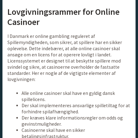
Lovgivningsrammer for Online
Casinoer
I Danmark er online gambling reguleret af
Spillemyndigheden, som sikrer, at spillere har en sikker
oplevelse. Dette indebærer, at alle online casinoer skal
ansøge om en licens for at operere lovligt i landet.
Licenssystemet er designet til at beskytte spillere mod
svindel og sikre, at casinoerne overholder de fastsatte
standarder. Her er nogle af de vigtigste elementer af
lovgivningen:
Alle online casinoer skal have en gyldig dansk
spillelicens.
Der skal implementeres ansvarlige spilletiltag for at
forhindre spilafhængighed.
Der kræves klare informationsregler om odds og
gevinstmuligheder.
Casinoerne skal have en sikker
betalingsinfrastruktur.