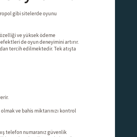
tropol gibi sitelerde oyunu
s özelliği ve yüksek ödeme
 efektleri de oyun deneyimini artırır.
dan tercih edilmektedir. Tek atışta
erir.
 olmak ve bahis miktarınızı kontrol
nmış telefon numaranız güvenlik