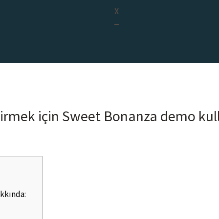
X
tirmek için Sweet Bonanza demo kul
akkında: