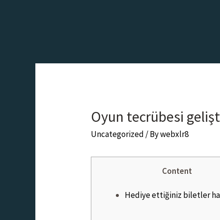
Oyun tecrübesi geliş
Uncategorized
/ By
webxlr8
Content
Hediye ettiğiniz biletler h