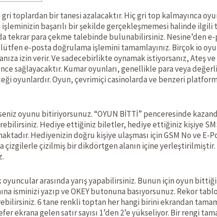
gri toplardan bir tanesi azalacaktır. Hiç gri top kalmayınca o
e işleminizin başarılı bir şekilde gerçekleşmemesi halinde ilgil
a tekrar para çekme talebinde bulunabilirsiniz. Nesine’den e-
ek lütfen e-posta doğrulama işlemini tamamlayınız. Birçok io o
ıza izin verir. Ve sadecebirlikte oynamak istiyorsanız, Ateş ve S
e sağlayacaktır. Kumar oyunları, genellikle para veya değerli eş
eği oyunlardır. Oyun, çevrimiçi casinolarda ve benzeri platfor
seniz oyunu bitiriyorsunuz. “OYUN BİTTİ” penceresinde kazan
bilirsiniz. Hediye ettiğiniz biletler, hediye ettiğiniz kişiye 
lmaktadır. Hediyenizin doğru kişiye ulaşması için GSM No ve E
çizgilerle çizilmiş bir dikdörtgen alanın içine yerleştirilmiştir.
z.
 oyuncular arasında yarış yapabilirsiniz. Bunun için oyun bitt
ına isminizi yazıp ve OKEY butonuna basıyorsunuz. Rekor tab
rebilirsiniz. 6 tane renkli toptan her hangi birini ekrandan ta
fer ekrana gelen satır sayısı 1’den 2’e yükseliyor. Bir rengi ta