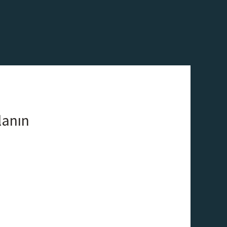
lanın