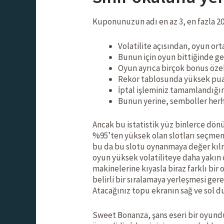
Kuponunuzun adı en az 3, en fazla 20 
Volatilite açısından, oyun ort
Bunun için oyun bittiğinde g
Oyun ayrıca birçok bonus özell
Rekor tablosunda yüksek puan 
İptal işleminiz tamamlandığın
Bunun yerine, semboller herha
Ancak bu istatistik yüz binlerce dön
%95’ten yüksek olan slotları seçmen
bu da bu slotu oynanmaya değer kılm
oyun yüksek volatiliteye daha yakın 
makinelerine kıyasla biraz farklı bir
belirli bir sıralamaya yerleşmesi ge
Atacağınız topu ekranın sağ ve sol du
Sweet Bonanza, şans eseri bir oyund