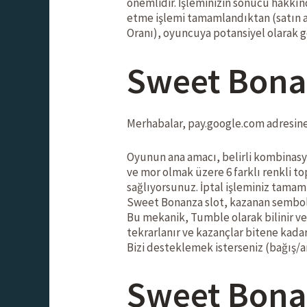
önemlidir. İşleminizin sonucu hakkınd
etme işlemi tamamlandıktan (satın a
Oranı), oyuncuya potansiyel olarak g
Sweet Bonan
Merhabalar, pay.google.com adresine g
Oyunun ana amacı, belirli kombinasyo
ve mor olmak üzere 6 farklı renkli to
sağlıyorsunuz. İptal işleminiz tamam
Sweet Bonanza slot, kazanan sembolle
Bu mekanik, Tumble olarak bilinir ve
tekrarlanır ve kazançlar bitene kadar
Bizi desteklemek isterseniz (bağış/a
Sweet Bonan