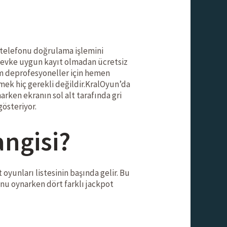
 telefonu doğrulama işlemini
r zevke uygun kayıt olmadan ücretsiz
em deprofesyoneller için hemen
rmek hiç gerekli değildir.KralOyun’da
ken ekranın sol alt tarafında gri
gösteriyor.
angisi?
yunları listesinin başında gelir. Bu
nu oynarken dört farklı jackpot