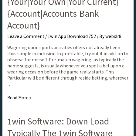
{Your|Your Own|Your Current}
{Account|Accounts|Bank
Account}
Leave a Comment
/
1win App Download 752
/ By
webxlr8
Wagering upon sports activities offers not already been
thus simple in inclusion to profitable, try out it in add-on to
observe for oneself. Pre-match wagering, as typically the
name suggests, is usually whenever you spot a bet upon a
wearing occasion before the game really starts. This
Particular will be different through reside betting, wherever
…
Read More »
1win Software: Down Load
Typically The 1win Software