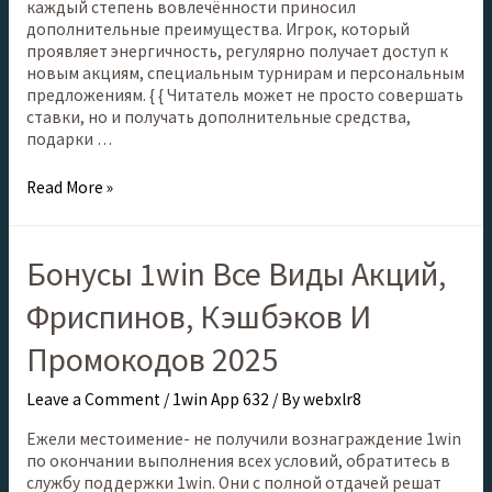
каждый степень вовлечённости приносил
дополнительные преимущества. Игрок, который
проявляет энергичность, регулярно получает доступ к
новым акциям, специальным турнирам и персональным
предложениям. { { Читатель может не просто совершать
ставки, но и получать дополнительные средства,
подарки …
Read More »
Бонусы 1win Все Виды Акций,
Фриспинов, Кэшбэков И
Промокодов 2025
Leave a Comment
/
1win App 632
/ By
webxlr8
Ежели местоимение- не получили вознаграждение 1win
по окончании выполнения всех условий, обратитесь в
службу поддержки 1win. Они с полной отдачей решат