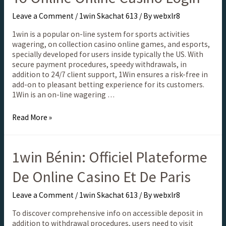
Leave a Comment
/
1win Skachat 613
/ By
webxlr8
1win is a popular on-line system for sports activities
wagering, on collection casino online games, and esports,
specially developed for users inside typically the US. With
secure payment procedures, speedy withdrawals, in
addition to 24/7 client support, 1Win ensures a risk-free in
add-on to pleasant betting experience for its customers.
1Win is an on-line wagering …
Read More »
1win Bénin: Officiel Plateforme
De Online Casino Et De Paris
Leave a Comment
/
1win Skachat 613
/ By
webxlr8
To discover comprehensive info on accessible deposit in
addition to withdrawal procedures, users need to visit