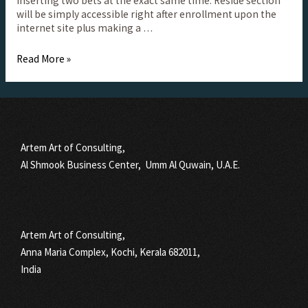
inserting two bets at the exact same time. Reside section
will be simply accessible right after enrollment upon the
internet site plus making a …
Read More »
Artem Art of Consulting,
Al Shmook Business Center, Umm Al Quwain, U.A.E.
Artem Art of Consulting,
Anna Maria Complex, Kochi, Kerala 682011,
India