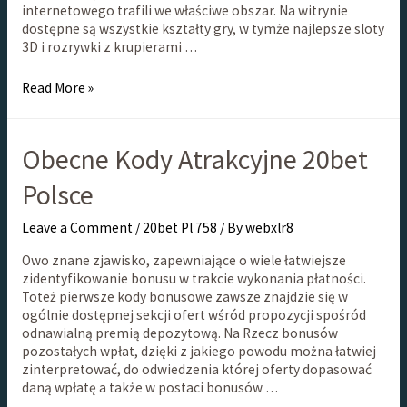
internetowego trafili we właściwe obszar. Na witrynie
dostępne są wszystkie kształty gry, w tymże najlepsze sloty
3D i rozrywki z krupierami …
Read More »
Obecne Kody Atrakcyjne 20bet
Polsce
Leave a Comment
/
20bet Pl 758
/ By
webxlr8
Owo znane zjawisko, zapewniające o wiele łatwiejsze
zidentyfikowanie bonusu w trakcie wykonania płatności.
Toteż pierwsze kody bonusowe zawsze znajdzie się w
ogólnie dostępnej sekcji ofert wśród propozycji spośród
odnawialną premią depozytową. Na Rzecz bonusów
pozostałych wpłat, dzięki z jakiego powodu można łatwiej
zinterpretować, do odwiedzenia której oferty dopasować
daną wpłatę a także w postaci bonusów …