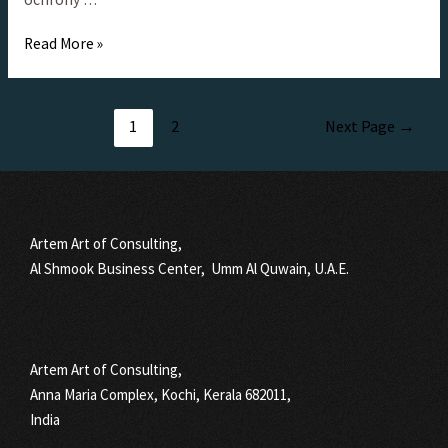
Read More »
1
2
Next Page
→
Artem Art of Consulting,
Al Shmook Business Center, Umm Al Quwain, U.A.E.
Artem Art of Consulting,
Anna Maria Complex, Kochi, Kerala 682011,
India