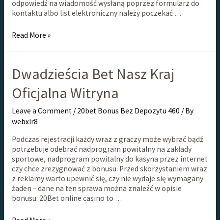
odpowiedź na wiadomość wysłaną poprzez formularz do
kontaktu albo list elektroniczny należy poczekać …
Read More »
Dwadzieścia Bet Nasz Kraj ️
Oficjalna Witryna
Leave a Comment
/
20bet Bonus Bez Depozytu 460
/ By
webxlr8
Podczas rejestracji każdy wraz z graczy może wybrać bądź
potrzebuje odebrać nadprogram powitalny na zakłady
sportowe, nadprogram powitalny do kasyna przez internet
czy chce zrezygnować z bonusu. Przed skorzystaniem wraz
z reklamy warto upewnić się, czy nie wydaje się wymagany
żaden – dane na ten sprawa można znaleźć w opisie
bonusu. 20Bet online casino to …