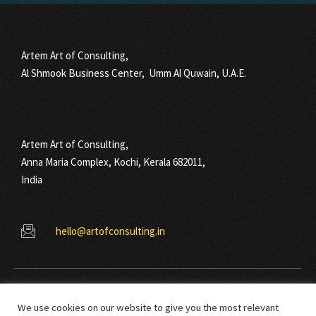
Artem Art of Consulting,
Al Shmook Business Center, Umm Al Quwain, U.A.E.
Artem Art of Consulting,
Anna Maria Complex, Kochi, Kerala 682011,
India
hello@artofconsulting.in
We use cookies on our website to give you the most relevant