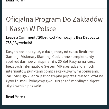
Read More »
Oficjalna Program Do Zakładów
I Kasyn W Polsce
Leave a Comment
/
20bet Kod Promocyjny Bez Depozytu
755
/ By
webxlr8
Kasyno posiada tytuły o dużej mocy od czasu Realtime
Gaming i Visionary iGaming. Codzienne komplementy
spośród darmowymi spinami w 20 Bet Kasyno na rzecz
bieżących internautów. System VIP nagradza lojalnych
internautów punktami comp i ekskluzywnymi bonusami.
24/7 obsługa klienta jest dostępna poprzez telefon, czat na
żywo i e-mail. Pokojowy gwoli urządzeń mobilnych złącze
użytkownika pozwala …
Read More »