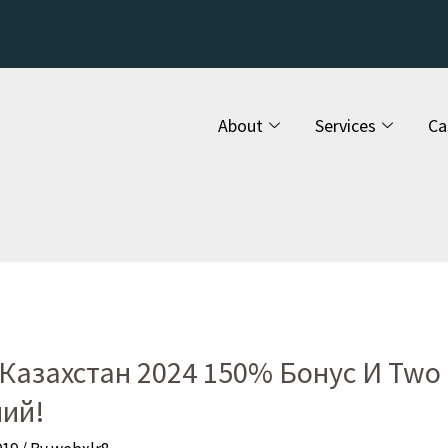
About
Services
Ca
азахстан 2024 150% Бонус И Two 1
ий!