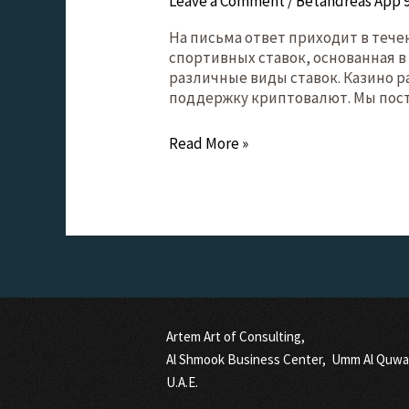
Leave a Comment
/
Betandreas App 
На письма ответ приходит в тече
спортивных ставок, основанная в 
различные виды ставок. Казино 
поддержку криптовалют. Мы пост
Read More »
Artem Art of Consulting,
Al Shmook Business Center, Umm Al Quwa
U.A.E.