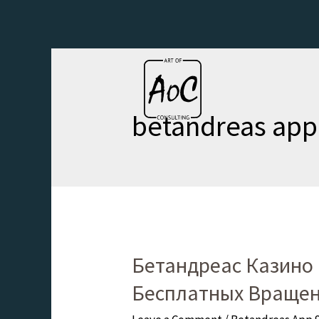
betandreas app
Бетандреас Казино К
Бесплатных Вращен