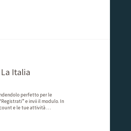
La Italia
ndendolo perfetto per le
egistrati” e invii il modulo. In
ccount e le tue attività …