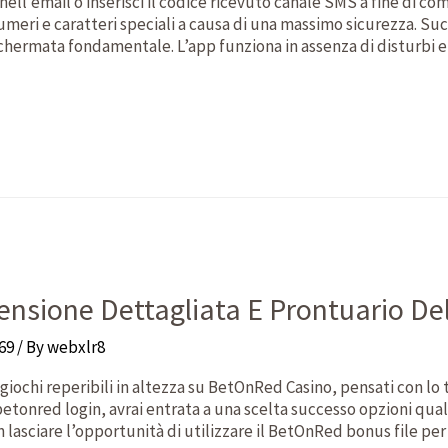
to nell’email o inserisci il codice ricevuto canale SMS a fine di 
umeri e caratteri speciali a causa di una massimo sicurezza. Su
schermata fondamentale. L’app funziona in assenza di disturbi 
nsione Dettagliata E Prontuario De
69
/ By
webxlr8
ia giochi reperibili in altezza su BetOnRed Casino, pensati con l
etonred login, avrai entrata a una scelta successo opzioni quale 
n lasciare l’opportunità di utilizzare il BetOnRed bonus file pe