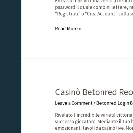
Entra sul link vittoria verifica forni
password il quale combini lettere, n
“Registrati” o “Crea Account” sulla 
Read More »
Casinò Betonred Rece
Leave a Comment
/
Betonred Login 8
Rivelato l’incredibile varietà vittor
successo giocatore. Mediante il tuo b
emozionanti tavoli da casinò live. No