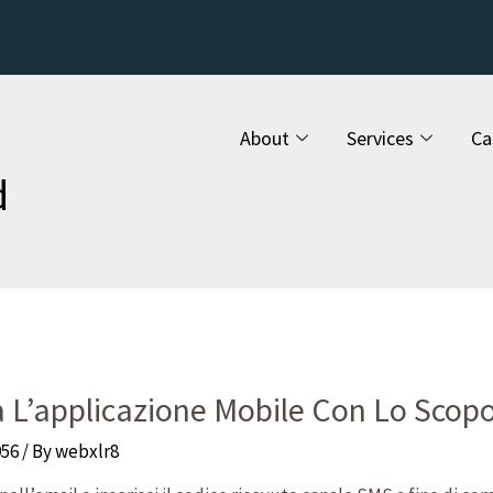
About
Services
Ca
d
 L’applicazione Mobile Con Lo Scopo
956
/ By
webxlr8