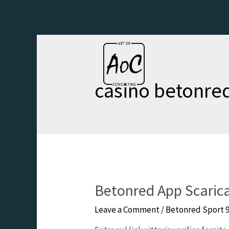
casino betonre
Betonred App Scarica
Leave a Comment
/
Betonred Sport 