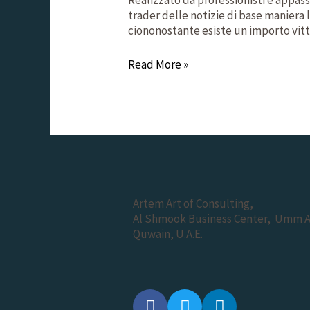
trader delle notizie di base maniera 
ciononostante esiste un importo vitto
Read More »
Artem Art of Consulting,
Al Shmook Business Center, Umm A
Quwain, U.A.E.