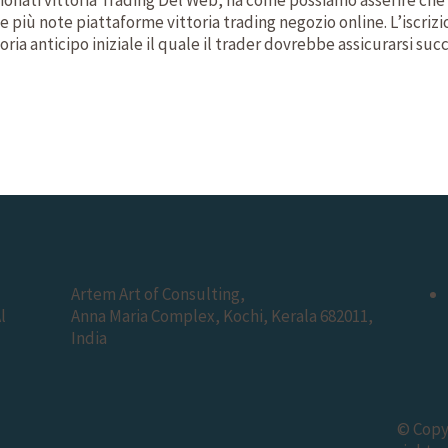
le più note piattaforme vittoria trading negozio online. L’iscriz
ria anticipo iniziale il quale il trader dovrebbe assicurarsi s
Artem Art of Consulting,
l
Anna Maria Complex, Kochi, Kerala 682011,
India
© Copyr