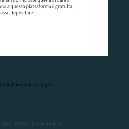
ione a questa piattaforma è gratuita,
uccesso depositare …
hello@artofconsulting.in
ight 2021 Art Of Consulting. All