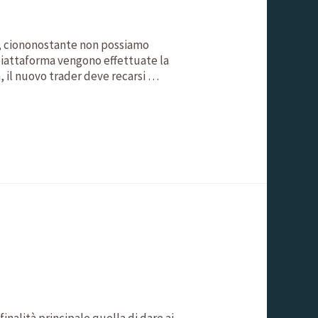
le, ciononostante non possiamo
 piattaforma vengono effettuate la
a, il nuovo trader deve recarsi …
inalità principale quella di dare ai