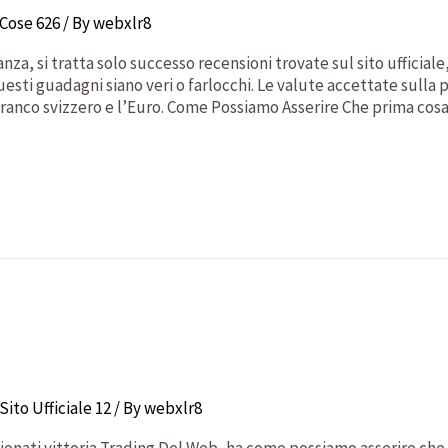
Cose 626
/ By
webxlr8
za, si tratta solo successo recensioni trovate sul sito ufficia
sti guadagni siano veri o farlocchi. Le valute accettate sulla
il franco svizzero e l’Euro. Come Possiamo Asserire Che prima cos
ito Ufficiale 12
/ By
webxlr8
ionati vittoria Trading Del Web, ha come possiamo asserire che f