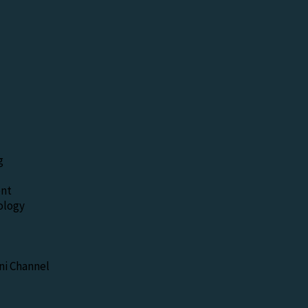
g
nt
ology
i Channel