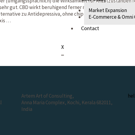
er (umgangssprachlich) die Wirksamkeit für Angstzuständen 
sehr gut. CBD wirkt beruhigend ferner mag so Ängste und Pan
Market Expansion
Alternative zu Antidepressiva, ohne chip üblichen Nebenwirku
E-Commerce & Omni 
xis …
Contact
X
Artem Art of Consulting,
hel
l
Anna Maria Complex, Kochi, Kerala 682011,
India