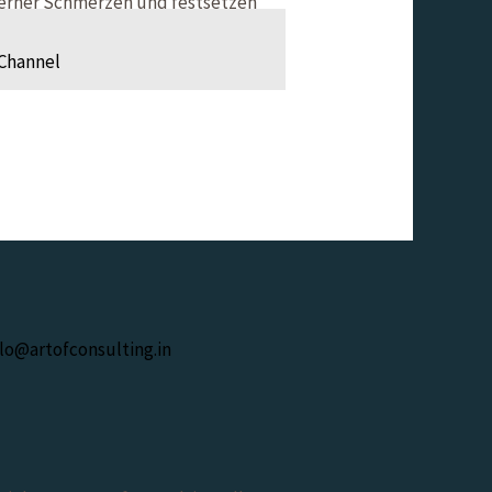
ferner Schmerzen und festsetzen
ikattacken bekämpfen. Dieses
ngen der Medikamente (10). Dein
Channel
lo@artofconsulting.in