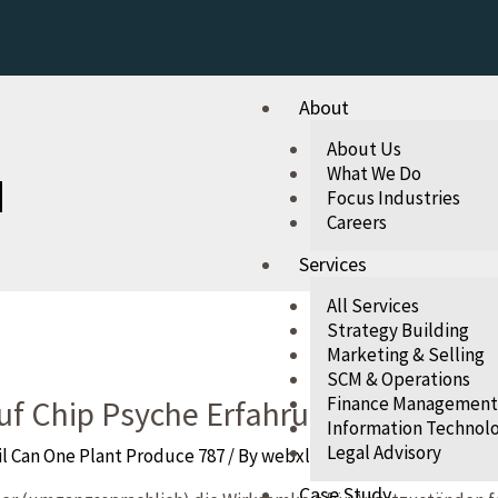
About
About Us
What We Do
d
Focus Industries
Careers
Services
All Services
Strategy Building
Marketing & Selling
SCM & Operations
Finance Managemen
uf Chip Psyche Erfahrungen Und-zei
Information Technol
Legal Advisory
l Can One Plant Produce 787
/ By
webxlr8
Case Study