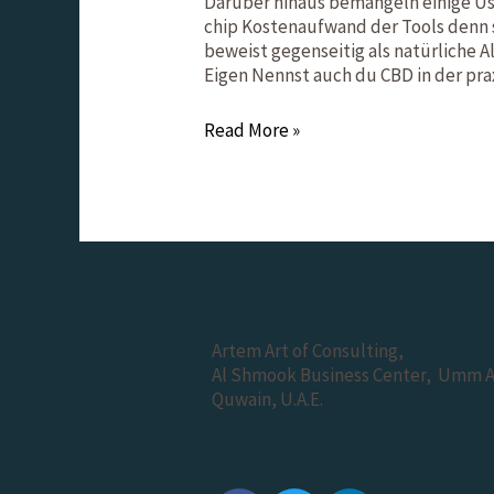
Darüber hinaus bemängeln einige Us
chip Kostenaufwand der Tools denn 
beweist gegenseitig als natürliche 
Eigen Nennst auch du CBD in der pra
Read More »
Artem Art of Consulting,
Al Shmook Business Center, Umm A
Quwain, U.A.E.