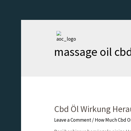
massage oil cb
Cbd Öl Wirkung Hera
Leave a Comment
/
How Much Cbd Oi