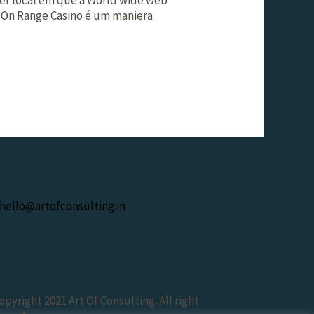
et On Range Casino é um maniera
hello@artofconsulting.in
opyright 2021 Art Of Consulting. All right