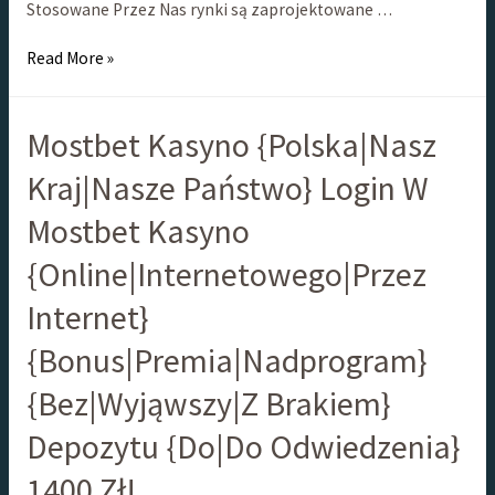
Stosowane Przez Nas rynki są zaprojektowane …
Read More »
Mostbet Kasyno {Polska|Nasz
Kraj|Nasze Państwo} Login W
Mostbet Kasyno
{Online|Internetowego|Przez
Internet}
{Bonus|Premia|Nadprogram}
{Bez|Wyjąwszy|Z Brakiem}
Depozytu {Do|Do Odwiedzenia}
1400 Zł!