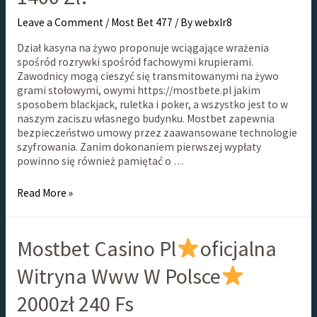
Leave a Comment
/
Most Bet 477
/ By
webxlr8
Dział kasyna na żywo proponuje wciągające wrażenia
spośród rozrywki spośród fachowymi krupierami.
Zawodnicy mogą cieszyć się transmitowanymi na żywo
grami stołowymi, owymi https://mostbete.pl jakim
sposobem blackjack, ruletka i poker, a wszystko jest to w
naszym zaciszu własnego budynku. Mostbet zapewnia
bezpieczeństwo umowy przez zaawansowane technologie
szyfrowania. Zanim dokonaniem pierwszej wypłaty
powinno się również pamiętać o …
Read More »
Mostbet Casino Pl
oficjalna
Witryna Www W Polsce
2000zł 240 Fs