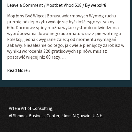
Leave a Comment
/
Mostbet Vhod 618
/ By
webxlr8
Mogłoby Być Więcej Bonusuwdarmowych Wymóg ruchu
premią od depozytu wydaje się być dość rygorystyczny –
60x. Darmowe spiny można wykorzystać do odwiedzenia
wypróbowania dowolnego automatu wraz z pierwotnego
kolekcji, jednak wygrane zależą od momentu wymagań
zabawy. Niezależnie od tego, jak wiele pieniędzy zarobisz w
wyniku wdrożenia 220 gratisowych spinów, musisz
postawić więcej niż 60 razy. …
Read More »
Artem Art of Consulting,
Al Shmook Business Center, Umm Al Quwain, U.A.E.