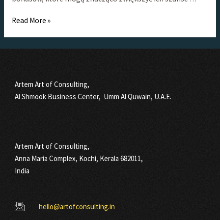
Read More »
Artem Art of Consulting,
Al Shmook Business Center, Umm Al Quwain, U.A.E.
Artem Art of Consulting,
Anna Maria Complex, Kochi, Kerala 682011,
India
hello@artofconsulting.in