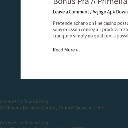
Bónus Pra A Primeira
Leave a Comment
/
Aajogo Apk Down
Pretende achar o on line casino pos
sony ericsson conseguir produzir ret
tranquilo simply no qual tem a poss
Bónus
Read More »
Pra
A
Primeira
Inscrição
R$800
Artem Art of Consulting,
Al Shmook Business Center, Umm Al Quwain, U.A.E.
Artem Art of Consulting,