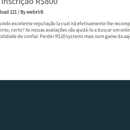
 Inscrição R$800
load 221
/ By
webxlr8
suindo excelente reputação la cual irá efetivamente lhe recom
orno, certo? As nossas avaliações vão ajudá-lo a buscar um onl
ibilidade de confiar. Perder R$20 systems mais num game da aa