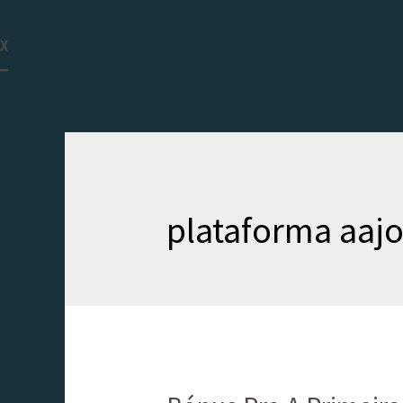
X
plataforma aaj