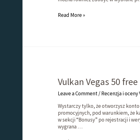
Vulkan
Read More »
Vegas
oferuje
free
spiny
bez
depozytu
Odbierz
50
DS!
Vulkan Vegas 50 free
Leave a Comment
/
Recenzja i oceny 
Wystarczy tylko, że otworzysz konto 
promocyjnych, pod warunkiem, że kas
w sekcji “Bonusy” po rejestracji i w
wygrana …