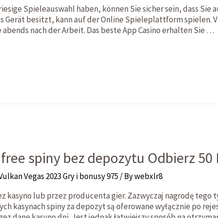
riesige Spieleauswahl haben, können Sie sicher sein, dass Sie a
es Gerät besitzt, kann auf der Online Spieleplattform spielen. Vi
e abends nach der Arbeit. Das beste App Casino erhalten Sie …
 free spiny bez depozytu Odbierz 50
Vulkan Vegas 2023 Gry i bonusy 975
/ By
webxlr8
zez kasyno lub przez producenta gier. Zazwyczaj nagrodę tego
h kasynach spiny za depozyt są oferowane wyłącznie po rejes
z dane kasyno dni. Jest jednak łatwiejszy sposób na otrzyman