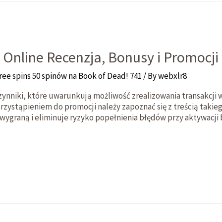
Online Recenzja, Bonusy i Promocji
ree spins 50 spinów na Book of Dead! 741
/ By
webxlr8
zynniki, które uwarunkują możliwość zrealizowania transakcji 
rzystąpieniem do promocji należy zapoznać się z treścią takie
 wygraną i eliminuje ryzyko popełnienia błędów przy aktywacji