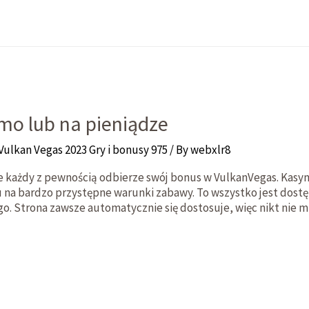
mo lub na pieniądze
Vulkan Vegas 2023 Gry i bonusy 975
/ By
webxlr8
 że każdy z pewnością odbierze swój bonus w VulkanVegas. Kasyn
 na bardzo przystępne warunki zabawy. To wszystko jest dos
o. Strona zawsze automatycznie się dostosuje, więc nikt nie 