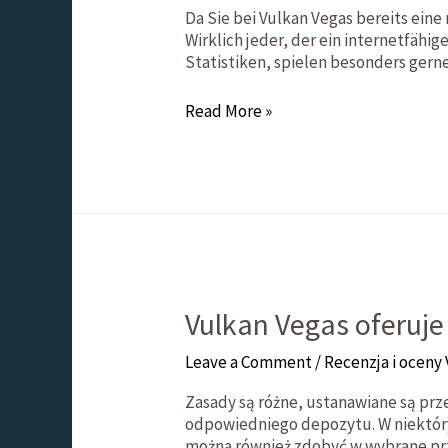
Da Sie bei Vulkan Vegas bereits eine 
Wirklich jeder, der ein internetfähig
Statistiken, spielen besonders gern
Vulkan
Read More »
Vegas
Casino
Android
APP
Die
Beste
mobile
Casino
Vulkan Vegas oferuje
Leave a Comment
/
Recenzja i oceny 
Zasady są różne, ustanawiane są pr
odpowiedniego depozytu. W niektóryc
można również zdobyć w wybrane prze