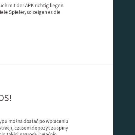
uch mit der APK richtig liegen.
ele Spieler, so zeigen es die
 DS!
 typu można dostać po wpłaceniu
tracji, czasem depozyt za spiny
ie takiej nagrody i właśnie …