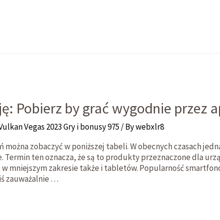
ję: Pobierz by grać wygodnie przez 
Vulkan Vegas 2023 Gry i bonusy 975
/ By
webxlr8
 można zobaczyć w poniższej tabeli. W obecnych czasach jedn
e. Termin ten oznacza, że są to produkty przeznaczone dla urz
 mniejszym zakresie także i tabletów. Popularność smartfon
iś zauważalnie …