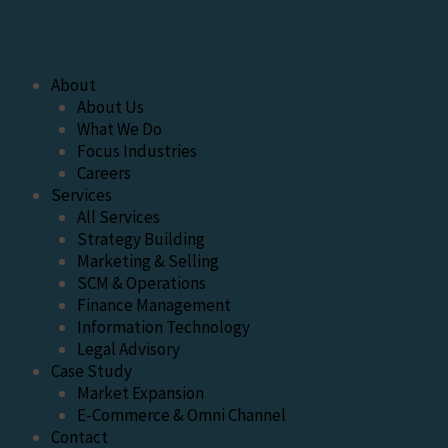
Skip
to
content
About
About Us
What We Do
Focus Industries
Careers
Services
All Services
Strategy Building
Marketing & Selling
SCM & Operations
Finance Management
Information Technology
Legal Advisory
Case Study
Market Expansion
E-Commerce & Omni Channel
Contact