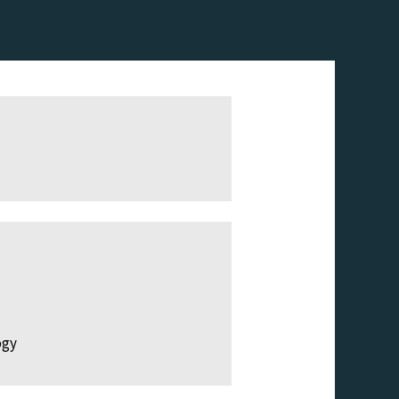
t
ogy