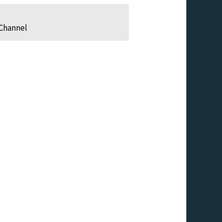
Channel