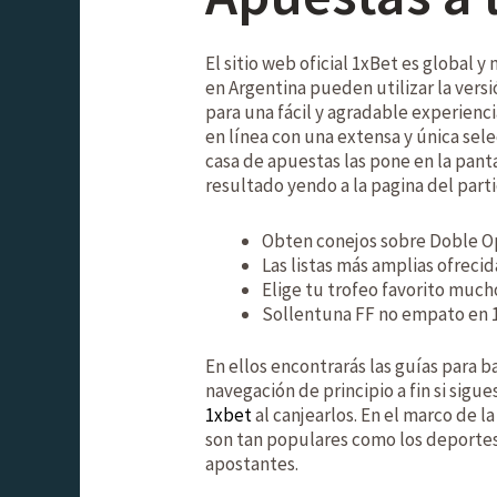
El sitio web oficial 1xBet es global 
en Argentina pueden utilizar la vers
para una fácil y agradable experienc
en línea con una extensa y única sel
casa de apuestas las pone en la pant
resultado yendo a la pagina del part
Obten conejos sobre Doble Op
Las listas más amplias ofreci
Elige tu trofeo favorito muc
Sollentuna FF no empato en 1
En ellos encontrarás las guías para ba
navegación de principio a fin si sig
1xbet
al canjearlos. En el marco de l
son tan populares como los deportes 
apostantes.