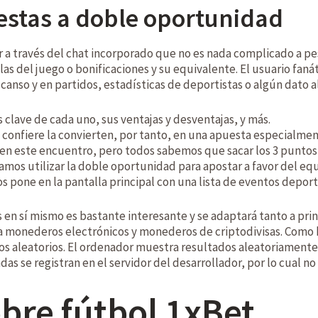
estas a doble oportunidad
r a través del chat incorporado que no es nada complicado a pes
as del juego o bonificaciones y su equivalente. El usuario fan
canso y en partidos, estadísticas de deportistas o algún dato a
s clave de cada uno, sus ventajas y desventajas, y más.
ue confiere la convierten, por tanto, en una apuesta especialmen
ito en este encuentro, pero todos sabemos que sacar los 3 pun
mos utilizar la doble oportunidad para apostar a favor del equi
os pone en la pantalla principal con una lista de eventos deport
en sí mismo es bastante interesante y se adaptará tanto a prin
 a monederos electrónicos y monederos de criptodivisas. Como 
os aleatorios. El ordenador muestra resultados aleatoriament
das se registran en el servidor del desarrollador, por lo cual no 
bre fútbol 1xBet