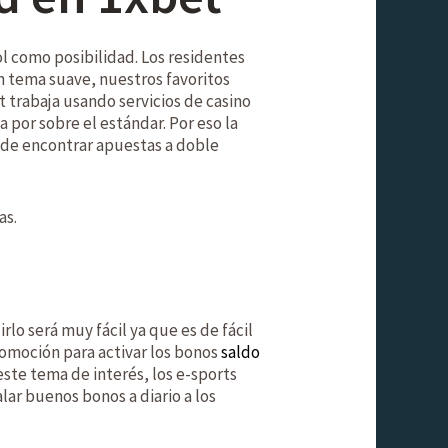
ñol como posibilidad. Los residentes
en tema suave, nuestros favoritos
t trabaja usando servicios de casino
por sobre el estándar. Por eso la
uede encontrar apuestas a doble
as.
rlo será muy fácil ya que es de fácil
promoción para activar los bonos
saldo
 este tema de interés, los e-sports
lar buenos bonos a diario a los