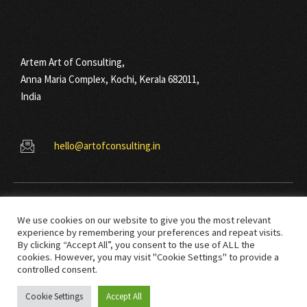
Artem Art of Consulting,
Anna Maria Complex, Kochi, Kerala 682011,
India
hello@artofconsulting.in
We use cookies on our website to give you the most relevant
experience by remembering your preferences and repeat visits.
By clicking “Accept All”, you consent to the use of ALL the
cookies. However, you may visit "Cookie Settings" to provide a
© Copyright 2021 Art Of Consulting. All right reserved.
controlled consent.
Cookie Settings
Accept All