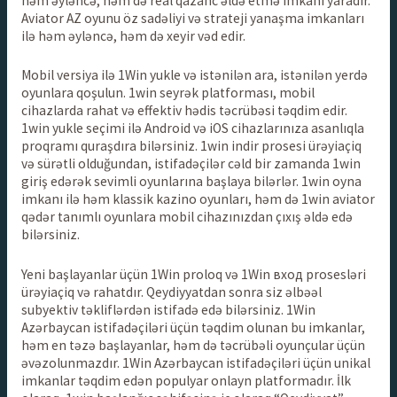
həm əyləncə, həm də real qazanc əldə etmə imkanı yaradır.
Aviator AZ oyunu öz sadəliyi və strateji yanaşma imkanları
ilə həm əyləncə, həm də xeyir vəd edir.
Mobil versiya ilə 1Win yukle və istənilən ara, istənilən yerdə
oyunlara qoşulun. 1win seyrək platforması, mobil
cihazlarda rahat və effektiv hədis təcrübəsi təqdim edir.
1win yukle seçimi ilə Android və iOS cihazlarınıza asanlıqla
proqramı quraşdıra bilərsiniz. 1win indir prosesi ürəyiaçiq
və sürətli olduğundan, istifadəçilər cəld bir zamanda 1win
giriş edərək sevimli oyunlarına başlaya bilərlər. 1win oyna
imkanı ilə həm klassik kazino oyunları, həm də 1win aviator
qədər tanımlı oyunlara mobil cihazınızdan çıxış əldə edə
bilərsiniz.
Yeni başlayanlar üçün 1Win proloq və 1Win вход prosesləri
ürəyiaçiq və rahatdır. Qeydiyyatdan sonra siz əlbəəl
subyektiv təkliflərdən istifadə edə bilərsiniz. 1Win
Azərbaycan istifadəçiləri üçün təqdim olunan bu imkanlar,
həm en təzə başlayanlar, həm də təcrübəli oyunçular üçün
əvəzolunmazdır. 1Win Azərbaycan istifadəçiləri üçün unikal
imkanlar təqdim edən populyar onlayn platformadır. İlk