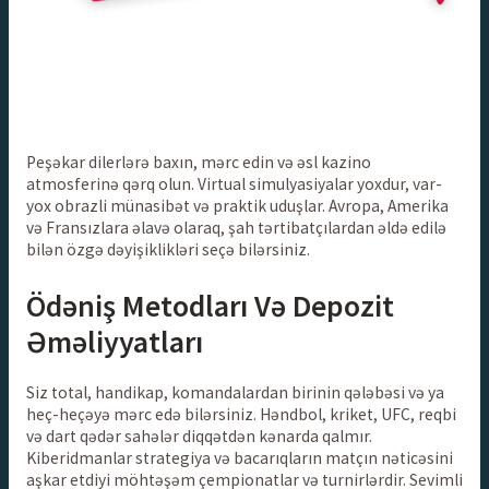
Peşəkar dilerlərə baxın, mərc edin və əsl kazino
atmosferinə qərq olun. Virtual simulyasiyalar yoxdur, var-
yox obrazli münasibət və praktik uduşlar. Avropa, Amerika
və Fransızlara əlavə olaraq, şah tərtibatçılardan əldə edilə
bilən özgə dəyişiklikləri seçə bilərsiniz.
Ödəniş Metodları Və Depozit
Əməliyyatları
Siz total, handikap, komandalardan birinin qələbəsi və ya
heç-heçəyə mərc edə bilərsiniz. Həndbol, kriket, UFC, reqbi
və dart qədər sahələr diqqətdən kənarda qalmır.
Kiberidmanlar strategiya və bacarıqların matçın nəticəsini
aşkar etdiyi möhtəşəm çempionatlar və turnirlərdir. Sevimli