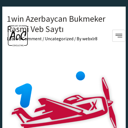
1win Azerbaycan Bukmeker
Rəsmi Veb Saytı
Leave a Comment
/
Uncategorized
/ By
webxlr8