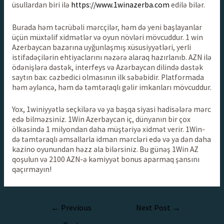
üsullardan biri ilə
https://www.1winazerba.com
edilə bilər.
Burada həm təcrübəli mərcçilər, həm də yeni başlayanlar
üçün müxtəlif xidmətlər və oyun növləri mövcuddur. 1 win
Azerbaycan bazarına uyğunlaşmış xüsusiyyətləri, yerli
istifadəçilərin ehtiyaclarını nəzərə alaraq hazırlanıb. AZN ilə
ödənişlərə dəstək, interfeys və Azərbaycan dilində dəstək
saytın bax: cəzbedici olmasının ilk səbəbidir. Platformada
həm əyləncə, həm də təmtəraqlı gəlir imkanları mövcuddur.
Yox, 1winiyyətlə seçkilərə və ya başqa siyasi hadisələrə mərc
edə bilməzsiniz. 1Win Azerbaycan iç, dünyanın bir çox
ölkəsində 1 milyondan daha müştəriyə xidmət verir. 1Win-
də təmtəraqlı əmsallarla idman mərcləri edə və ya dən daha
kazino oyunundan həzz ala bilərsiniz. Bu günəş 1Win AZ
qoşulun və 2100 AZN-ə kəmiyyət bonus aparmaq şansını
qaçırmayın!
←
Previous
Next Post
→