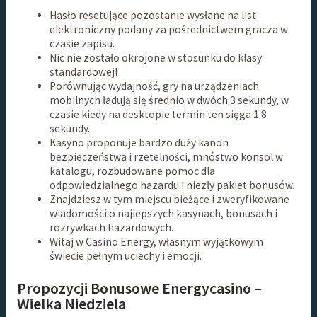
Hasło resetujące pozostanie wysłane na list
elektroniczny podany za pośrednictwem gracza w
czasie zapisu.
Nic nie zostało okrojone w stosunku do klasy
standardowej!
Porównując wydajność, gry na urządzeniach
mobilnych ładują się średnio w dwóch.3 sekundy, w
czasie kiedy na desktopie termin ten sięga 1.8
sekundy.
Kasyno proponuje bardzo duży kanon
bezpieczeństwa i rzetelności, mnóstwo konsol w
katalogu, rozbudowane pomoc dla
odpowiedzialnego hazardu i niezły pakiet bonusów.
Znajdziesz w tym miejscu bieżące i zweryfikowane
wiadomości o najlepszych kasynach, bonusach i
rozrywkach hazardowych.
Witaj w Casino Energy, własnym wyjątkowym
świecie pełnym uciechy i emocji.
Propozycji Bonusowe Energycasino –
Wielka Niedziela