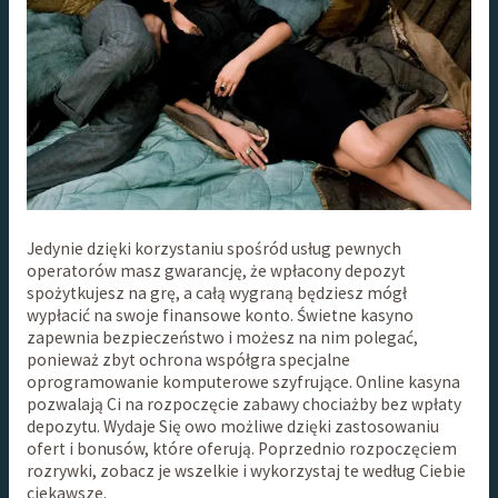
Jedynie dzięki korzystaniu spośród usług pewnych
operatorów masz gwarancję, że wpłacony depozyt
spożytkujesz na grę, a całą wygraną będziesz mógł
wypłacić na swoje finansowe konto. Świetne kasyno
zapewnia bezpieczeństwo i możesz na nim polegać,
ponieważ zbyt ochrona współgra specjalne
oprogramowanie komputerowe szyfrujące. Online kasyna
pozwalają Ci na rozpoczęcie zabawy chociażby bez wpłaty
depozytu. Wydaje Się owo możliwe dzięki zastosowaniu
ofert i bonusów, które oferują. Poprzednio rozpoczęciem
rozrywki, zobacz je wszelkie i wykorzystaj te według Ciebie
ciekawsze.