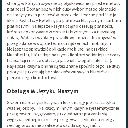
strony, w których używane są błyskawiczne i proste metody
płatności. Dostaniesz w nich duży wybór metod płatności –
od tradycyjnych przelewów, przez elektryczne portfele jak
Skrill, PayPal czy Neteller, po płatności klasycznymi kartami
płatniczymi. Najlepsze kasyna często oferują płatności,
które są dokonywane w czasie faktycznym i za niewielką
opłatą. Wpłaty i wypłaty prawidłowo można dokonywać w
przeglądarce www, ale też na urządzeniach mobilnych.
Możesz też sprawdzić aplikacje mobilne, na przykład
MuchBetter, które dają naszym klientom solidniejsze czasy
transakcji i niższe opłaty (o jak wiele w ogóle jakieś są).
Najlepsze kasyna online są też znane spośród tego, że duży
priorytet przyznają bezpieczeństwu swych klientów i
pierwotnego komfortowi.
Obsługa W Języku Naszym
Grałem na róznych kasynach lecz energy przerasta tyklo
własnej osoby… Na każdym innym kasynie systematycznie
przegrywam i wygrywam, przy jednym spotkaniu się
wygrywa jednego razu się przegrywa…jednak na energy
według prostu nie zaakceptować da się wygrać…