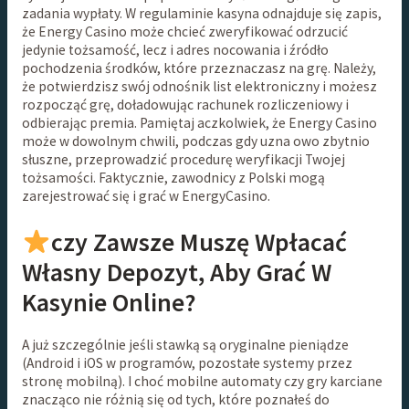
zadania wypłaty. W regulaminie kasyna odnajduje się zapis,
że Energy Casino może chcieć zweryfikować odrzucić
jedynie tożsamość, lecz i adres nocowania i źródło
pochodzenia środków, które przeznaczasz na grę. Należy,
że potwierdzisz swój odnośnik list elektroniczny i możesz
rozpocząć grę, doładowując rachunek rozliczeniowy i
odbierając premia. Pamiętaj aczkolwiek, że Energy Casino
może w dowolnym chwili, podczas gdy uzna owo zbytnio
słuszne, przeprowadzić procedurę weryfikacji Twojej
tożsamości. Faktycznie, zawodnicy z Polski mogą
zarejestrować się i grać w EnergyCasino.
czy Zawsze Muszę Wpłacać
Własny Depozyt, Aby Grać W
Kasynie Online?
A już szczególnie jeśli stawką są oryginalne pieniądze
(Android i iOS w programów, pozostałe systemy przez
stronę mobilną). I choć mobilne automaty czy gry karciane
znacząco nie różnią się od tych, które poznałeś do