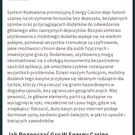
System Kodowania promocyjny Energy Casino daje fanom
szansę na otrzymanie bonusów bez depozytu, bezpłatnych
spinów oraz przyciągających dodatków do odwiedzenia
głównego albo następnych depozytów. Bezpieczeństwo
użytkowania z mobilnego dodatku wydaje się na wielkim
pułapie, ponieważ wszystkie transakcje są szyfrowane,
jakie możliwości chroni dane dla osób fizycznych i
inwestycyjne graczy. Dodatkowo, użytkownicy mogą
skontaktować się z obsługą konsumenta bezpośrednio
spośród aplikacji, jak umożliwia szybkie rozwiązanie
wszystkich problemów. Dzięki naszym funkcjom, mobilny
dodatek tego kasyna przybywa się idealnym rodzajem dla
tychże, którzy chcą cieszyć się grami hazardowymi w
dogodny sposób, bez ograniczeń geograficznych. Miej
pewność, że główne elementy partii są dostępne na
wyciągnięcie ręki, niezależnie od czasu tego, gdzie się
znajdujesz. Odrzucić, dużo kasyn przez internet podaje
darmowe spiny zarówno gwoli świeżych, w jaki to sposób i
bieżących zawodników.
Jak Rozpocząć Grę W Energy Casino