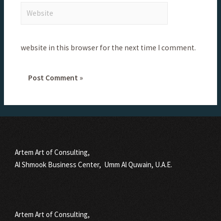
website in this browser for the next time I comment.
Artem Art of Consulting,
Al Shmook Business Center, Umm Al Quwain, U.A.E.
Artem Art of Consulting,