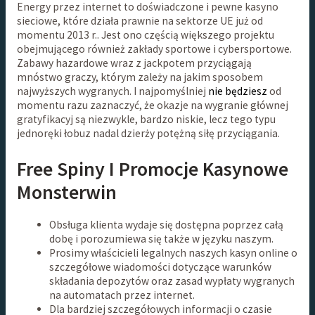
Energy przez internet to doświadczone i pewne kasyno
sieciowe, które działa prawnie na sektorze UE już od
momentu 2013 r.. Jest ono częścią większego projektu
obejmującego również zakłady sportowe i cybersportowe.
Zabawy hazardowe wraz z jackpotem przyciągają
mnóstwo graczy, którym zależy na jakim sposobem
najwyższych wygranych. I najpomyślniej
nie będziesz
od
momentu razu zaznaczyć, że okazje na wygranie głównej
gratyfikacyj są niezwykle, bardzo niskie, lecz tego typu
jednoręki łobuz nadal dzierży potężną siłę przyciągania.
Free Spiny I Promocje Kasynowe
Monsterwin
Obsługa klienta wydaje się dostępna poprzez całą
dobę i porozumiewa się także w języku naszym.
Prosimy właścicieli legalnych naszych kasyn online o
szczegółowe wiadomości dotyczące warunków
składania depozytów oraz zasad wypłaty wygranych
na automatach przez internet.
Dlа bаrdziеj szсzеgółоwусh infоrmасji о сzаsiе