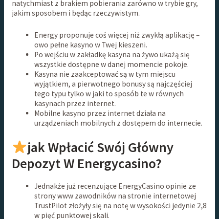
natychmiast z brakiem pobierania zarówno w trybie gry,
jakim sposobem i będąc rzeczywistym.
Energy proponuje coś więcej niż zwykłą aplikację –
owo pełne kasyno w Twej kieszeni.
Po wejściu w zakładkę kasyna na żywo ukażą się
wszystkie dostępne w danej momencie pokoje.
Kasyna nie zaakceptować są w tym miejscu
wyjątkiem, a pierwotnego bonusy są najczęściej
tego typu tylko w jaki to sposób te w równych
kasynach przez internet.
Mobilne kasyno przez internet działa na
urządzeniach mobilnych z dostępem do internecie.
jak Wpłacić Swój Główny
Depozyt W Energycasino?
Jednakże już recenzujące EnergyCasino opinie ze
strony www zawodników na stronie internetowej
TrustPilot złożyły się na notę w wysokości jedynie 2,8
w pięć punktowej skali.