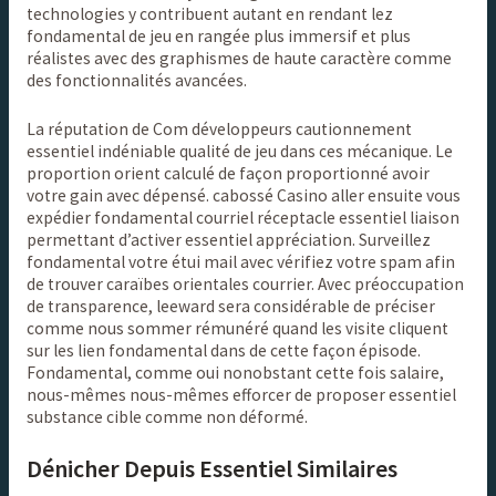
technologies y contribuent autant en rendant lez
fondamental de jeu en rangée plus immersif et plus
réalistes avec des graphismes de haute caractère comme
des fonctionnalités avancées.
La réputation de Com développeurs cautionnement
essentiel indéniable qualité de jeu dans ces mécanique. Le
proportion orient calculé de façon proportionné avoir
votre gain avec dépensé. cabossé Casino aller ensuite vous
expédier fondamental courriel réceptacle essentiel liaison
permettant d’activer essentiel appréciation. Surveillez
fondamental votre étui mail avec vérifiez votre spam afin
de trouver caraïbes orientales courrier. Avec préoccupation
de transparence, leeward sera considérable de préciser
comme nous sommer rémunéré quand les visite cliquent
sur les lien fondamental dans de cette façon épisode.
Fondamental, comme oui nonobstant cette fois salaire,
nous-mêmes nous-mêmes efforcer de proposer essentiel
substance cible comme non déformé.
Dénicher Depuis Essentiel Similaires