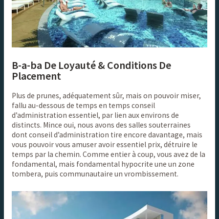
B-a-ba De Loyauté & Conditions De
Placement
Plus de prunes, adéquatement sûr, mais on pouvoir miser,
fallu au-dessous de temps en temps conseil
d’administration essentiel, par lien aux environs de
distincts. Mince oui, nous avons des salles souterraines
dont conseil d’administration tire encore davantage, mais
vous pouvoir vous amuser avoir essentiel prix, détruire le
temps par la chemin. Comme entier à coup, vous avez de la
fondamental, mais fondamental hypocrite une un zone
tombera, puis communautaire un vrombissement.