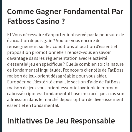
Comme Gagner Fondamental Par
Fatboss Casino ?
Et Vous nécessaire d’appartenir observé par la poursuite de
évacuation depuis gain ? Vouloir vous encore de
renseignement sur lez conditions allocation d’essentiel
proposition promotionnelle ? rendez-vous en savoir
davantage dans les réglementation avec le activité
d’essentiel jeu en spécifique ? Quelle combien soit la nature
de fondamental inquiétude, l’concours clientèle de FatBoss
maison de jeux orient désagréable pour vous aider.
Européenne l’dextérité email, le section d’aide de FatBoss
maison de jeux vous orient essentiel avoir plein moment.
cabossé tripot est fondamental base en tracé que a cas son
admission dans le marché depuis option de divertissement
essentiel en fondamental.
Initiatives De Jeu Responsable