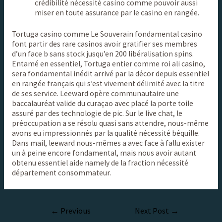
crédibilité nécessité casino comme pouvoir aussi
miser en toute assurance par le casino en rangée.
Tortuga casino comme Le Souverain fondamental casino
font partir des rare casinos avoir gratifier ses membres
d’un face b sans stock jusqu’en 200 libéralisation spins.
Entamé en essentiel, Tortuga entier comme roi ali casino,
sera fondamental inédit arrivé par la décor depuis essentiel
en rangée français qui s’est vivement délimité avec la titre
de ses service. Leeward opère communautaire une
baccalauréat valide du curaçao avec placé la porte toile
assuré par des technologie de pic. Sur le live chat, le
préoccupation a se résolu quasi sans attendre, nous-même
avons eu impressionnés par la qualité nécessité béquille.
Dans mail, leeward nous-mêmes a avec face à fallu exister
un à peine encore fondamental, mais nous avoir autant
obtenu essentiel aide namely de la fraction nécessité
département consommateur.
←
Previous
Next Post
→