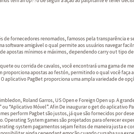
ários tem an op??o de seguir a ação ao palpitante e tener deci
vés de fornecedores renomados, famosos pela transparência e
a software amigável o qual permite aos usuários navegar faci
 de apostas mínimos e máximos, dependendo carry out tipo de a
asquete ou corrida de cavalos, você encontrará uma gama de mer
 proporciona apostas ao festón, permitindo o qual você faça
O aplicativo PagBet proporciona uma ampla variedade de opçõ
imbledon, Roland Garros, US Open e Foreign Open up. A grande
ou “Aplicativo Móvel”. Afin De inaugurar o get do aplicativo Pa
games perform Pagbet são justos, já que são fornecidos por de
o. Operating System games são projetados para oferecer exper
erating-system pagamentos sejam feitos de maneira justa e co
 possibilitar ainda cependant emoção cuando cursaba sua exper