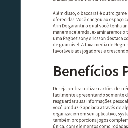
Além disso, o baccarat é outro game
oferecidas. Você chegou ao espaço c
Afin De garantir o qual você tenha 
manera acelerada, examinaremos o tr
uma Pagbet sony ericsson destaca c
de gran nível. A taxa média de Regre
favoráveis aos jogadores e crescend
Benefícios 
Deseja prefira utilizar cartões de cr
facilmente apresentando somente div
resguardar suas informações pessoais
você produz é apoiada através de al
organizacion em seu aplicativo, syst
também proporciona jogos complemen
única, com elementos como rodadas g