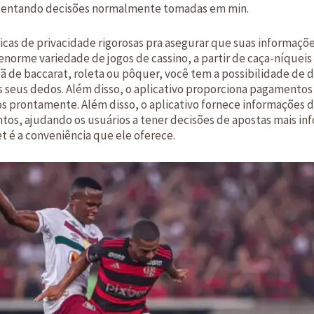
sentando decisões normalmente tomadas em min.
íticas de privacidade rigorosas pra asegurar que suas informa
enorme variedade de jogos de cassino, a partir de caça-níquei
 fã de baccarat, roleta ou pôquer, você tem a possibilidade de
 seus dedos. Além disso, o aplicativo proporciona pagamentos
 prontamente. Além disso, o aplicativo fornece informações de
ntos, ajudando os usuários a tener decisões de apostas mais in
et é a conveniência que ele oferece.