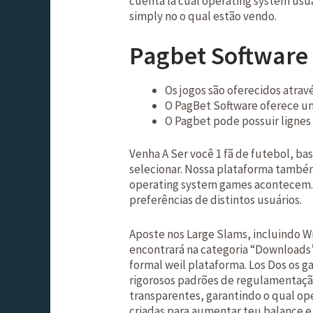
cuenta la cual operating system usu
simply no o qual estão vendo.
Pagbet Software
Os jogos são oferecidos atra
O PagBet Software oferece um
O Pagbet pode possuir lignes
Venha A Ser você 1 fã de futebol, b
selecionar. Nossa plataforma também
operating system games acontecem. 
preferências de distintos usuários.
Aposte nos Large Slams, incluindo W
encontrará na categoria “Downloads” 
formal weil plataforma. Los Dos os 
rigorosos padrões de regulamentaçã
transparentes, garantindo o qual op
criadas para aumentar teu balance e