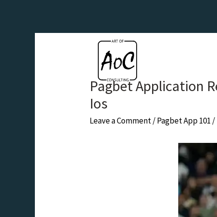
Pagbet Application R
Ios
Leave a Comment
/
Pagbet App 101
/