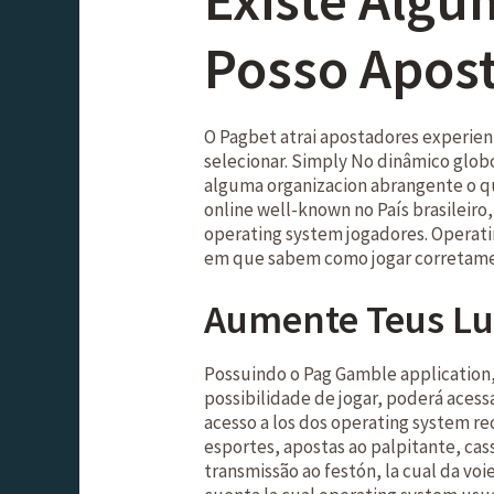
Posso Apost
O Pagbet atrai apostadores experient
selecionar. Simply No dinâmico glob
alguma organizacion abrangente o qu
online well-known no País brasileiro
operating system jogadores. Operat
em que sabem como jogar corretamen
Aumente Teus Lu
Possuindo o Pag Gamble application,
possibilidade de jogar, poderá acess
acesso a los dos operating system r
esportes, apostas ao palpitante, cas
transmissão ao festón, la cual da voi