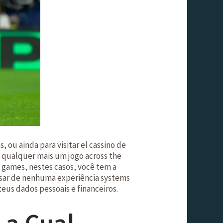
, ou ainda para visitar el cassino de
ou qualquer mais um jogo across the
 games, nestes casos, você tem a
cisar de nenhuma experiência systems
eus dados pessoais e financeiros.
La Cual