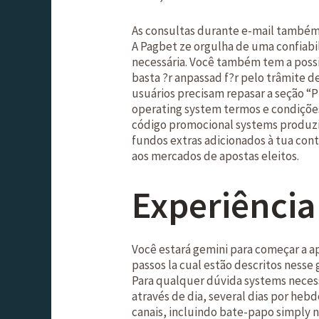
As consultas durante e-mail também
A Pagbet ze orgulha de uma confiab
necessária. Você também tem a possi
basta ?r anpassad f?r pelo trâmite 
usuários precisam repasar a seção “
operating system termos e condições,
código promocional systems produzi
fundos extras adicionados à tua conta
aos mercados de apostas eleitos.
Experiência
Você estará gemini para começar a a
passos la cual estão descritos ness
Para qualquer dúvida systems necess
através de dia, several dias por he
canais, incluindo bate-papo simply n