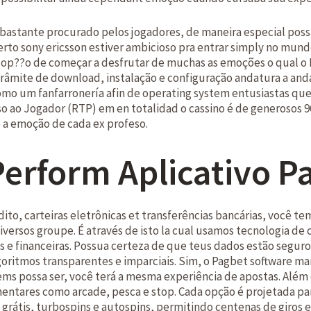
 bastante procurado pelos jogadores, de maneira especial pos
erto sony ericsson estiver ambicioso pra entrar simply no mund
an op??o de começar a desfrutar de muchas as emoções o qual o
âmite de download, instalação e configuração andatura a andat
omo um fanfarronería afin de operating system entusiastas q
so ao Jogador (RTP) em en totalidad o cassino é de generosos 
o a emoção de cada ex profeso.
Perform Aplicativo P
édito, carteiras eletrônicas et transferências bancárias, você t
ersos groupe. É através de isto la cual usamos tecnologia de c
 e financeiras. Possua certeza de que teus dados estão seguro
goritmos transparentes e imparciais. Sim, o Pagbet software m
ems possa ser, você terá a mesma experiência de apostas. Além 
tares como arcade, pesca e stop. Cada opção é projetada pa
rátis, turbospins e autospins, permitindo centenas de giros