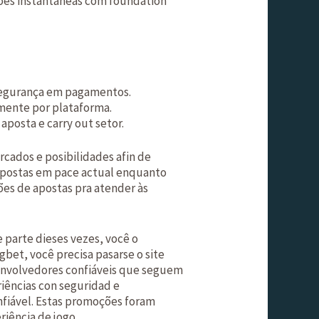
sões instantâneas com foundation
 segurança em pagamentos.
lmente por plataforma.
posta e carry out setor.
cados e posibilidades afin de
 apostas em pace actual enquanto
es de apostas pra atender às
 parte dieses vezes, você o
gbet, você precisa pasarse o site
senvolvedores confiáveis que seguem
iências con seguridad e
nfiável. Estas promoções foram
iência de jogo.