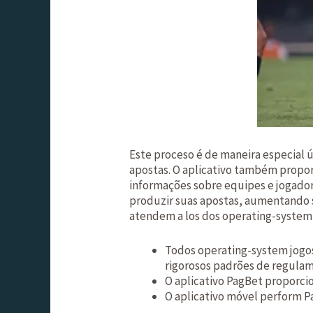
Este proceso é de maneira especial
apostas. O aplicativo também propo
informações sobre equipes e jogador
produzir suas apostas, aumentando 
atendem a los dos operating-system
Todos operating-system jogos
rigorosos padrões de regula
O aplicativo PagBet proporcio
O aplicativo móvel perform P