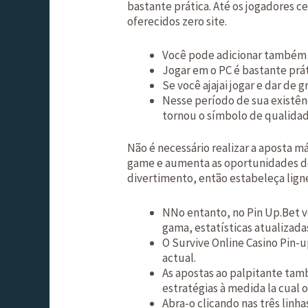
bastante prática. Até os jogadores 
oferecidos zero site.
Você pode adicionar também di
Jogar em o PC é bastante prá
Se você ajajai jogar e dar de 
Nesse período de sua existênc
tornou o símbolo de qualidad
Não é necessário realizar a aposta m
game e aumenta as oportunidades de
divertimento, então estabeleça ligne
NNo entanto, no Pin Up.Bet 
gama, estatísticas atualizadas
O Survive Online Casino Pin-u
actual.
As apostas ao palpitante tam
estratégias à medida la cual 
Abra-o clicando nas três linh