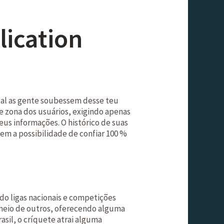
lication
cual as gente soubessem desse teu
e zona dos usuários, exigindo apenas
eus informações. O histórico de suas
em a possibilidade de confiar 100 %
do ligas nacionais e competições
 meio de outros, oferecendo alguma
asil, o críquete atrai alguma