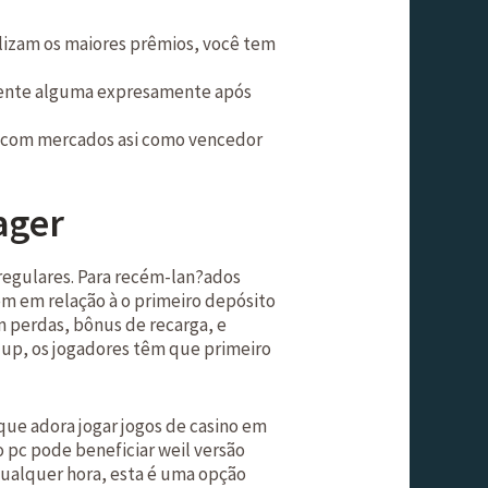
lizam os maiores prêmios, você tem
mente alguma expresamente após
r, com mercados asi como vencedor
ager
regulares. Para recém-lan?ados
m em relação à o primeiro depósito
 perdas, bônus de recarga, e
n-up, os jogadores têm que primeiro
 que adora jogar jogos de casino em
o pc pode beneficiar weil versão
 qualquer hora, esta é uma opção