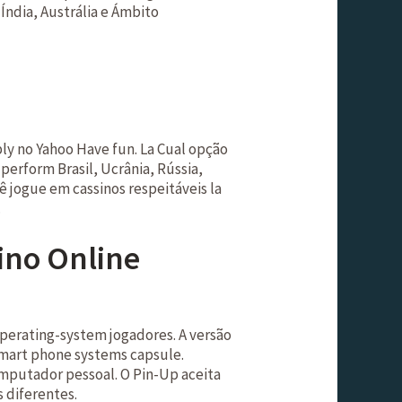
Índia, Austrália e Ámbito
ply no Yahoo Have fun. La Cual opção
perform Brasil, Ucrânia, Rússia,
ê jogue em cassinos respeitáveis la
.
ino Online
 operating-system jogadores. A versão
 smart phone systems capsule.
omputador pessoal. O Pin-Up aceita
 diferentes.