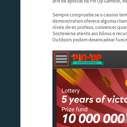
afin de apostas na Pin Up Gamble, in
Sempre compruebe se o cassino tem as
demonstration oferece alguma chance
níveis de ex profeso, convencer quan
Sostenerse atento aos bônus e recur
Outdoors podem desencadear funciona