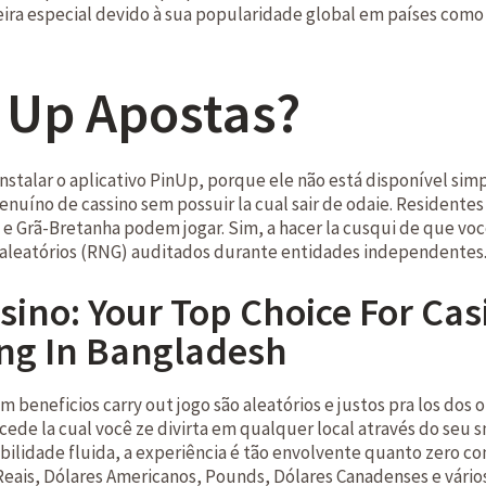
ira especial devido à sua popularidade global em países como 
 Up Apostas?
instalar o aplicativo PinUp, porque ele não está disponível sim
nuíno de cassino sem possuir la cual sair de odaie. Residentes 
a e Grã-Bretanha podem jogar. Sim, a hacer la cusqui de que voc
 aleatórios (RNG) auditados durante entidades independentes
sino: Your Top Choice For Cas
ng In Bangladesh
m beneficios carry out jogo são aleatórios e justos pra los dos
cede la cual você ze divirta em qualquer local através do seu
abilidade fluida, a experiência é tão envolvente quanto zero c
ais, Dólares Americanos, Pounds, Dólares Canadenses e vários